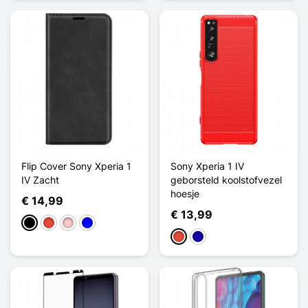
Flip Cover Sony Xperia 1
Sony Xperia 1 IV
IV Zacht
geborsteld koolstofvezel
hoesje
€ 14,99
€ 13,99
Zwart
Rood
Roze
Blauw
Rood
Donkerblauw