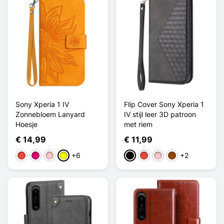
Sony Xperia 1 IV
Flip Cover Sony Xperia 1
Zonnebloem Lanyard
IV stijl leer 3D patroon
Hoesje
met riem
€ 14,99
€ 11,99
+6
+2
Rood
Magenta
Roze
Geel
Zwart
Rood
Roze
Bruin