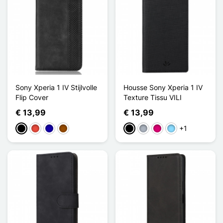
Sony Xperia 1 IV Stijlvolle
Housse Sony Xperia 1 IV
Flip Cover
Texture Tissu VILI
€ 13,99
€ 13,99
+1
Zwart
Rood
Donkerblauw
Bruin
Zwart
Grijs
Magenta
Licht Blauw