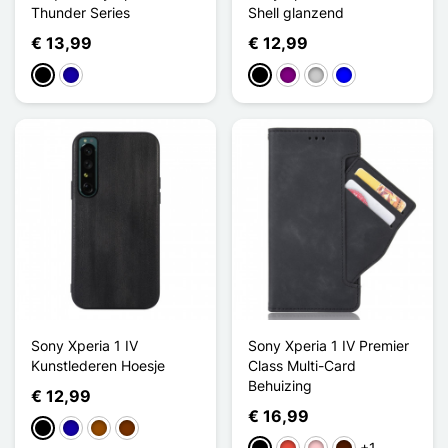
Thunder Series
Shell glanzend
€ 13,99
€ 12,99
Zwart
Donkerblauw
Zwart
Purper
Transparant
Blauw
Sony Xperia 1 IV
Sony Xperia 1 IV Premier
Kunstlederen Hoesje
Class Multi-Card
Behuizing
€ 12,99
€ 16,99
Zwart
Donkerblauw
Bruin
Koffie
+1