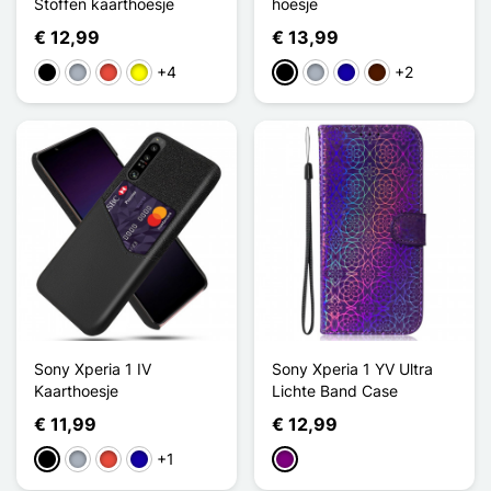
Stoffen kaarthoesje
hoesje
€ 12,99
€ 13,99
+4
+2
Zwart
Grijs
Rood
Geel
Zwart
Grijs
Donkerblauw
Donkerbruin
Sony Xperia 1 IV
Sony Xperia 1 YV Ultra
Kaarthoesje
Lichte Band Case
€ 11,99
€ 12,99
+1
Zwart
Grijs
Rood
Donkerblauw
Purper