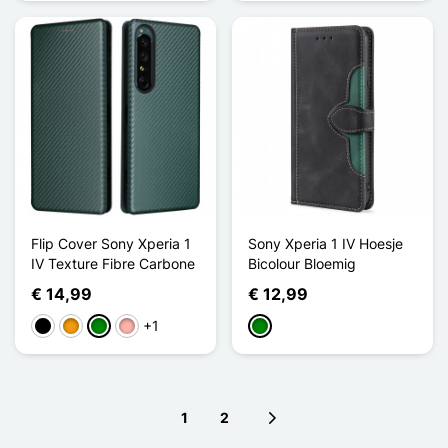
Flip Cover Sony Xperia 1
Sony Xperia 1 IV Hoesje
IV Texture Fibre Carbone
Bicolour Bloemig
€ 14,99
€ 12,99
+1
Zwart
Oranje
Groen
Rose Goud
Groen
1
2
Next page