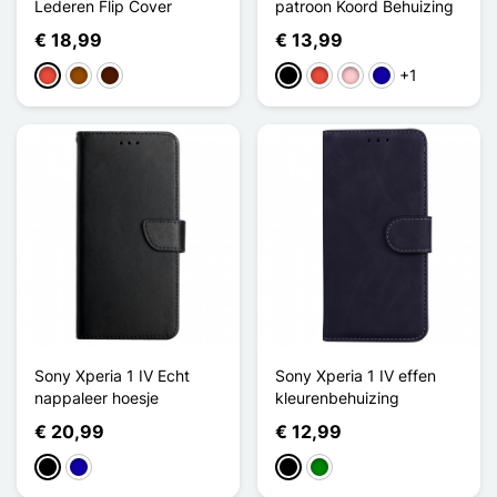
Lederen Flip Cover
patroon Koord Behuizing
€ 18,99
€ 13,99
+1
Rood
Bruin
Donkerbruin
Zwart
Rood
Roze
Donkerblauw
Sony Xperia 1 IV Echt
Sony Xperia 1 IV effen
nappaleer hoesje
kleurenbehuizing
€ 20,99
€ 12,99
Zwart
Donkerblauw
Zwart
Groen