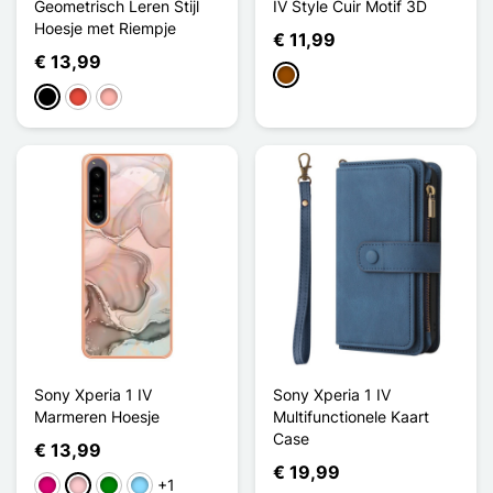
Geometrisch Leren Stijl
IV Style Cuir Motif 3D
Hoesje met Riempje
€ 11,99
€ 13,99
Bruin
Zwart
Rood
Rose Goud
Sony Xperia 1 IV
Sony Xperia 1 IV
Marmeren Hoesje
Multifunctionele Kaart
Case
€ 13,99
€ 19,99
+1
Magenta
Roze
Groen
Licht Blauw