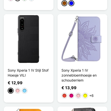
Bruin
Blauw
Sony Xperia 1 IV Stijl Stof
Sony Xperia 1 IV
Hoesje VILI
zonnebloemhoesje en
schouderriem
€ 12,99
€ 13,99
Zwart
Roze
Licht Blauw
+6
Rood
Magenta
Roze
Geel