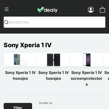
Dealy - Telefoonhoesjes en Accessoir
Menu
Rechercher
Sony Xperia 1 IV
Sony Xperia 1 IV
Sony Xperia 1 IV
Sony Xperia 1 IV
So
hoesjes
hoesjes
screenprotector
s
Sorteer op
Filter