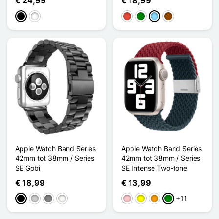
€ 24,99
€ 18,99
Zwart
Wit
Rood
Groen
Licht Blauw
Bruin
Apple Watch Band Series
Apple Watch Band Series
42mm tot 38mm / Series
42mm tot 38mm / Series
SE Gobi
SE Intense Two-tone
€ 18,99
€ 13,99
+11
Zwart
Zilver
Gris Titanium
Blanc Étoilé
Roze
Geel
Oranje
Groen