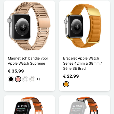
Magnetisch bandje voor
Bracelet Apple Watch
Apple Watch Supreme
Series 42mm à 38mm /
Série SE Brad
€ 35,99
€ 22,99
+1
Zwart
Rose Goud
Noir Argenté
Blanc Étoilé
Oranje