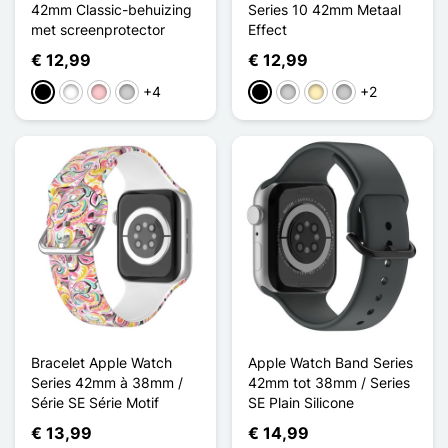
42mm Classic-behuizing
Series 10 42mm Metaal
met screenprotector
Effect
€ 12,99
€ 12,99
+4
+2
Zwart
Wit
Roze
Zilver
Zwart
Zilver
Golden
Transparant
Bracelet Apple Watch
Apple Watch Band Series
Series 42mm à 38mm /
42mm tot 38mm / Series
Série SE Série Motif
SE Plain Silicone
€ 13,99
€ 14,99