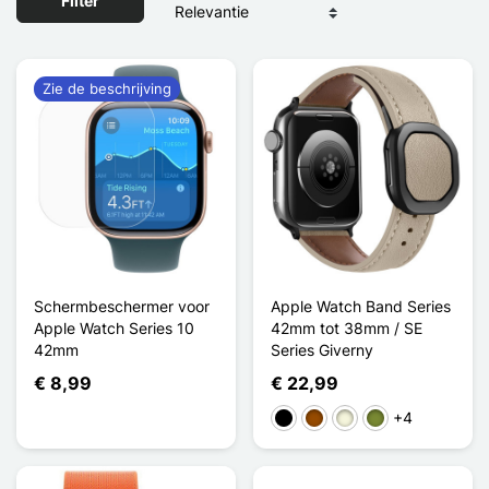
Filter
Zie de beschrijving
Schermbeschermer voor
Apple Watch Band Series
Apple Watch Series 10
42mm tot 38mm / SE
42mm
Series Giverny
€ 8,99
€ 22,99
+4
Zwart
Bruin
Beige
Khaki