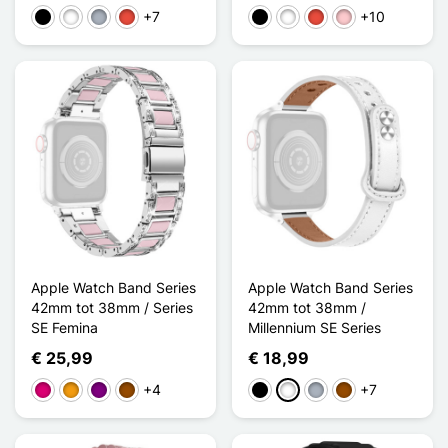
+7
+10
Zwart
Wit
Grijs
Rood
Zwart
Wit
Rood
Roze
Apple Watch Band Series
Apple Watch Band Series
42mm tot 38mm / Series
42mm tot 38mm /
SE Femina
Millennium SE Series
€ 25,99
€ 18,99
+4
+7
Magenta
Oranje
Purper
Bruin
Zwart
Wit
Grijs
Bruin