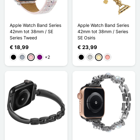
Apple Watch Band Series
Apple Watch Band Series
42mm tot 38mm / SE
42mm tot 38mm / Series
Series Tweed
SE Osiris
€ 18,99
€ 23,99
+2
Zwart
Grijs
Roze
Purper
Zwart
Zilver
Golden
Rose Goud