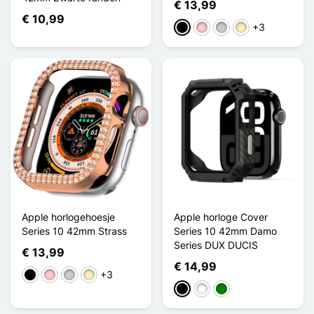
€ 13,99
€ 10,99
+3
Zwart
Roze
Zilver
Golden
Apple horlogehoesje
Apple horloge Cover
Series 10 42mm Strass
Series 10 42mm Damo
Series DUX DUCIS
€ 13,99
€ 14,99
+3
Zwart
Roze
Zilver
Golden
Zwart
Wit
Groen