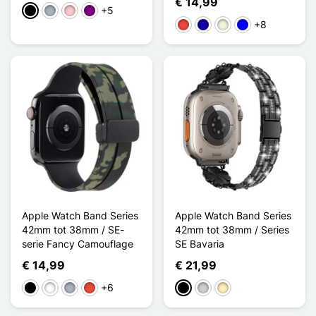
€ 14,99
+5
Zwart
Grijs
Roze
Purper
+8
Rood
Donkerblauw
Beige
Blauw
Apple Watch Band Series
Apple Watch Band Series
42mm tot 38mm / SE-
42mm tot 38mm / Series
serie Fancy Camouflage
SE Bavaria
€ 14,99
€ 21,99
+6
Zwart
Wit
Grijs
Rood
Zwart
Zilver
Golden