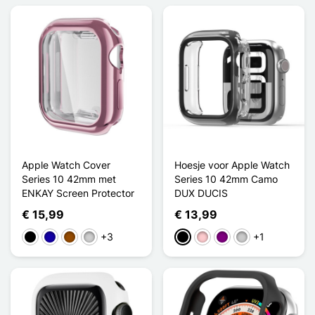
Apple Watch Cover
Hoesje voor Apple Watch
Series 10 42mm met
Series 10 42mm Camo
ENKAY Screen Protector
DUX DUCIS
€ 15,99
€ 13,99
+3
+1
Zwart
Donkerblauw
Bruin
Zilver
Zwart
Roze
Purper
Transparant