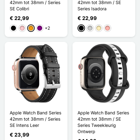
42mm tot 38mm / Series
42mm tot 38mm / SE
SE Colibri
Series Isadora
€ 22,99
€ 22,99
+2
Zwart
Roze
Oranje
Purper
Zwart
Zilver
Golden
Rose Goud
Apple Watch Band Series
Apple Watch Band Series
42mm tot 38mm / Series
42mm tot 38mm / SE
SE Intens Leer
Series Tweekleurig
Ontwerp
€ 23,99