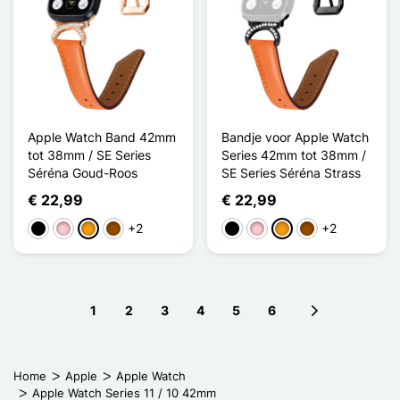
Apple Watch Band 42mm
Bandje voor Apple Watch
tot 38mm / SE Series
Series 42mm tot 38mm /
Séréna Goud-Roos
SE Series Séréna Strass
€ 22,99
€ 22,99
+2
+2
Zwart
Roze
Oranje
Bruin
Zwart
Roze
Oranje
Bruin
1
2
3
4
5
6
Next page
Home
Apple
Apple Watch
Apple Watch Series 11 / 10 42mm