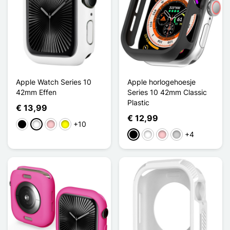
Apple Watch Series 10
Apple horlogehoesje
42mm Effen
Series 10 42mm Classic
Plastic
€ 13,99
€ 12,99
+10
Zwart
Wit
Roze
Geel
+4
Zwart
Wit
Roze
Zilver