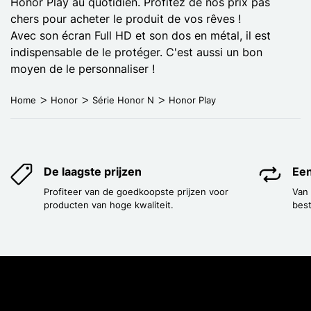
Honor Play au quotidien. Profitez de nos prix pas
chers pour acheter le produit de vos rêves !
Avec son écran Full HD et son dos en métal, il est
indispensable de le protéger. C'est aussi un bon
moyen de le personnaliser !
Home
Honor
Série Honor N
Honor Play
De laagste prijzen
Een
Profiteer van de goedkoopste prijzen voor
Van
producten van hoge kwaliteit.
best