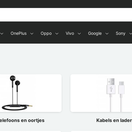
s en tablets
OnePlus
Oppo
Vivo
Google
Sony
elefoons en oortjes
Kabels en lade