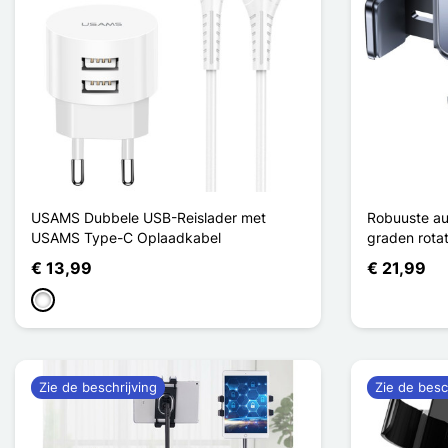
USAMS Dubbele USB-Reislader met
Robuuste au
USAMS Type-C Oplaadkabel
graden rot
€ 13,99
€ 21,99
Indéfini
Zie de beschrijving
Zie de besc