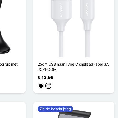
orruit met
25cm USB naar Type C snellaadkabel 3A
JOYROOM
€ 13,99
Zwart
Wit
Zie de beschrijving