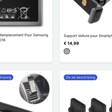
e Remplacement Pour Samsung
Support Voiture pour Smartp
016
€ 14,99
Grijs
hrijving
Zie de beschrijving