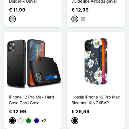
Duidelijk Geval
Duidelijke Airbags geval
€ 11,99
€ 12,99
Transparant
Grijs
Transparant
iPhone 12 Pro Max Hard
Hoesje iPhone 12 Pro Max
Case Card Case
Bloemen KINGXBAR
€ 12,99
€ 26,99
+2
Zwart
Wit
Groen
Donkerblauw
Zwart