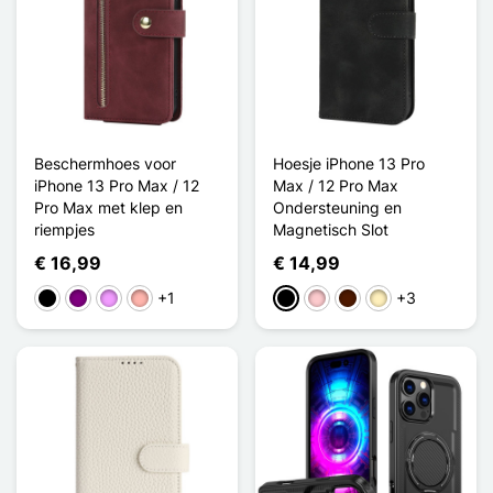
Beschermhoes voor
Hoesje iPhone 13 Pro
iPhone 13 Pro Max / 12
Max / 12 Pro Max
Pro Max met klep en
Ondersteuning en
riempjes
Magnetisch Slot
€ 16,99
€ 14,99
+1
+3
Zwart
Purper
Licht Violet
Rose Goud
Zwart
Roze
Donkerbruin
Lichtbruin