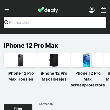
Dealy - Telefoonhoesjes en Accessoir
Menu
Rechercher
iPhone 12 Pro Max
iPhone 12 Pro
iPhone 12 Pro
iPhone 12 Pro
i
Max Hoesjes
Max Hoesjes
Max
M
screenprotectors
Sorteer op
Filter