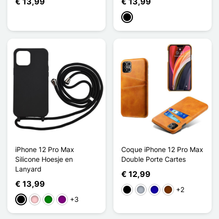
€ 13,99
€ 13,99
Zwart
iPhone 12 Pro Max
Coque iPhone 12 Pro Max
Silicone Hoesje en
Double Porte Cartes
Lanyard
€ 12,99
€ 13,99
+2
Zwart
Grijs
Donkerblauw
Koffie
+3
Zwart
Roze
Groen
Purper