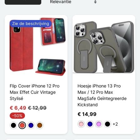
Zie de beschrijving
Flip Cover iPhone 12 Pro
Hoesje iPhone 13 Pro
Max Effet Cuir Vintage
Max / 12 Pro Max
Stylisé
MagSafe Geïntegreerde
Kickstand
€ 6,49
€ 12,99
€ 14,99
-50%
+2
Roze
Donkerblauw
Licht Violet
Noir Transparent
Zwart
Rood
Donkerblauw
Bruin