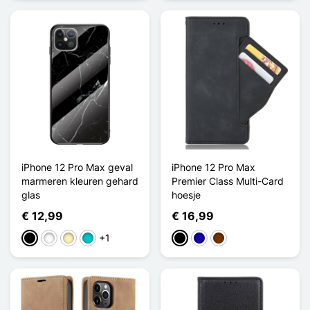
iPhone 12 Pro Max geval
iPhone 12 Pro Max
marmeren kleuren gehard
Premier Class Multi-Card
glas
hoesje
€ 12,99
€ 16,99
+1
Zwart
Wit
Golden
Turkoois
Zwart
Donkerblauw
Koffie