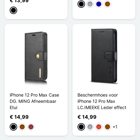
€ 13,99
Zwart
Grijs
Donkerblauw
Bruin
Zwart
iPhone 12 Pro Max Case
Beschermhoes voor
DG. MING Afneembaar
iPhone 12 Pro Max
Etui
LC.IMEEKE Leder effect
€ 14,99
€ 14,99
+1
Zwart
Bruin
Donkerrood
Zwart
Grijs
Rood
Bruin