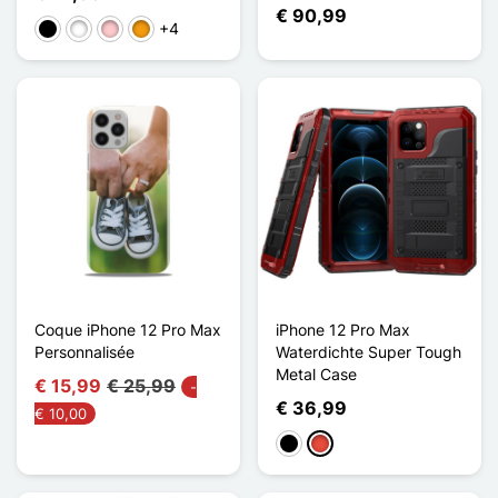
€ 90,99
+4
Zwart
Wit
Roze
Oranje
Coque iPhone 12 Pro Max
iPhone 12 Pro Max
Personnalisée
Waterdichte Super Tough
Metal Case
€ 15,99
€ 25,99
-
€ 36,99
€ 10,00
Zwart
Rood