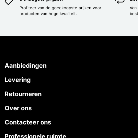
Profiteer van de goedkoopste prijzen voor
Van
producten van hoge kwaliteit.
best
Aanbiedingen
Levering
Retourneren
Over ons
Contacteer ons
Professionele ruimte