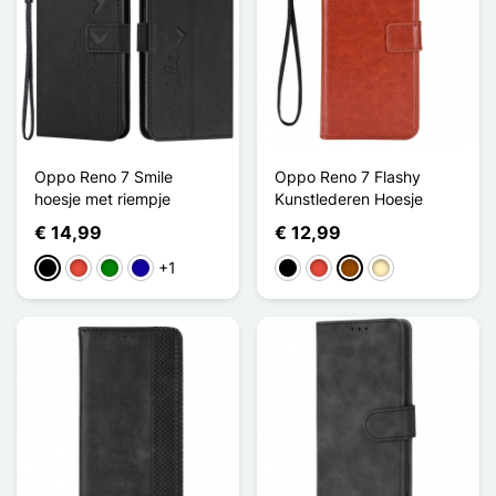
Oppo Reno 7 Smile
Oppo Reno 7 Flashy
hoesje met riempje
Kunstlederen Hoesje
€ 14,99
€ 12,99
+1
Zwart
Rood
Groen
Donkerblauw
Zwart
Rood
Bruin
Golden