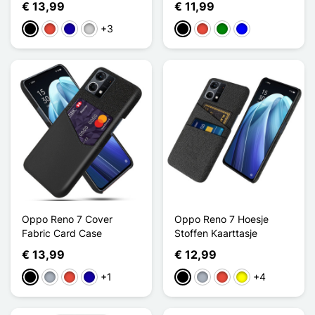
€ 13,99
€ 11,99
+3
Zwart
Rood
Donkerblauw
Zilver
Zwart
Rood
Groen
Blauw
Oppo Reno 7 Cover
Oppo Reno 7 Hoesje
Fabric Card Case
Stoffen Kaarttasje
€ 13,99
€ 12,99
+1
+4
Zwart
Grijs
Rood
Donkerblauw
Zwart
Grijs
Rood
Geel