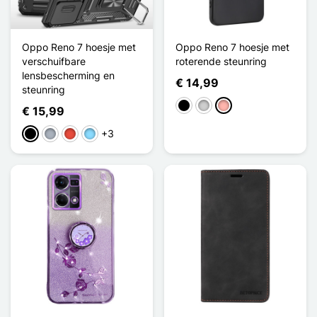
Oppo Reno 7 hoesje met
Oppo Reno 7 hoesje met
verschuifbare
roterende steunring
lensbescherming en
€ 14,99
steunring
Zwart
Zilver
Rose Goud
€ 15,99
+3
Zwart
Grijs
Rood
Licht Blauw