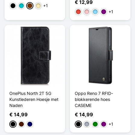
€ 12,99
+1
Zwart
Turkoois
Koffie
Lichtbruin
+1
Rood
Roze
Licht Blauw
Purper
OnePlus North 2T 5G
Oppo Reno 7 RFID-
Kunstlederen Hoesje met
blokkerende hoes
Naden
CASEME
€ 14,99
€ 14,99
+1
Zwart
Donkerbruin
Marine Blauw
Zwart
Grijs
Groen
Purper