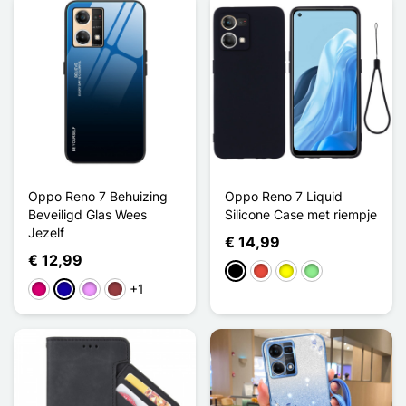
Oppo Reno 7 Behuizing
Oppo Reno 7 Liquid
Beveiligd Glas Wees
Silicone Case met riempje
Jezelf
€ 14,99
€ 12,99
Zwart
Rood
Geel
Lichtgroen
+1
Magenta
Donkerblauw
Licht Violet
Donkerrood