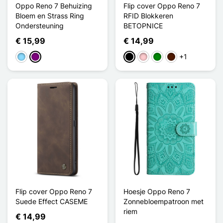
Oppo Reno 7 Behuizing
Flip cover Oppo Reno 7
Bloem en Strass Ring
RFID Blokkeren
Ondersteuning
BETOPNICE
€ 15,99
€ 14,99
+1
Licht Blauw
Purper
Zwart
Roze
Groen
Donkerbruin
Flip cover Oppo Reno 7
Hoesje Oppo Reno 7
Suede Effect CASEME
Zonnebloempatroon met
riem
€ 14,99