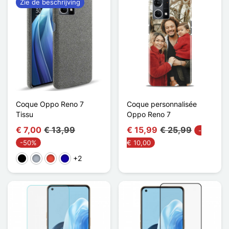
Zie de beschrijving
Coque Oppo Reno 7
Coque personnalisée
Tissu
Oppo Reno 7
€ 7,00
€ 13,99
€ 15,99
€ 25,99
-
-50%
€ 10,00
+2
Zwart
Grijs
Rood
Donkerblauw