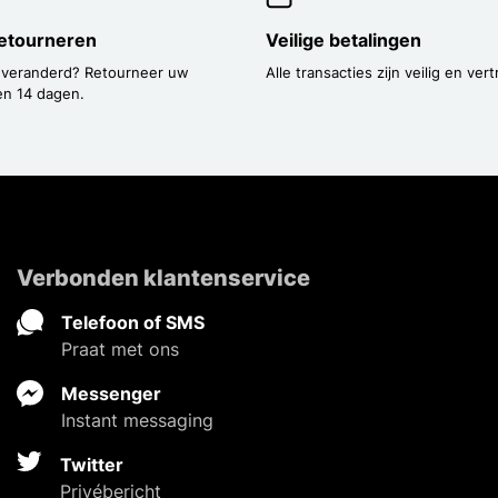
etourneren
Veilige betalingen
 veranderd? Retourneer uw
Alle transacties zijn veilig en vert
en 14 dagen.
Verbonden klantenservice
Telefoon of SMS
Praat met ons
Messenger
Instant messaging
Twitter
Privébericht