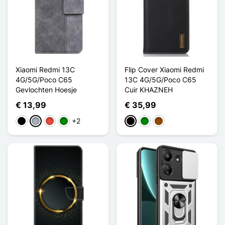
Xiaomi Redmi 13C
Flip Cover Xiaomi Redmi
4G/5G/Poco C65
13C 4G/5G/Poco C65
Gevlochten Hoesje
Cuir KHAZNEH
€ 13,99
€ 35,99
+2
Zwart
Grijs
Rood
Groen
Zwart
Groen
Bruin