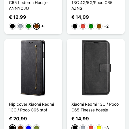
C65 Lederen Hoesje
13C 4G/5G/Poco C65
ANNYOJO
AZNS
€ 12,99
€ 14,99
+1
+2
Zwart
Grijs
Groen
Koffie
Zwart
Rood
Groen
Bruin
Flip cover Xiaomi Redmi
Xiaomi Redmi 13C / Poco
13C / Poco C65 stof
C65 Finesse hoesje
€ 20,99
€ 14,99
+3
Zwart
Koffie
Blauw
Khaki
Zwart
Grijs
Rood
Geel