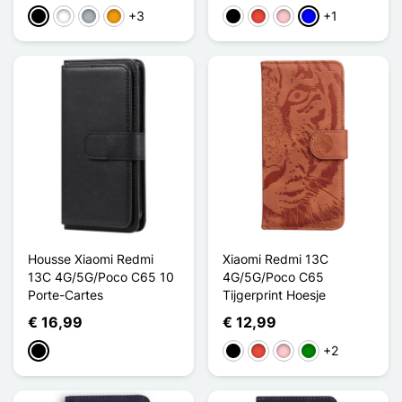
+3
+1
Zwart
Wit
Grijs
Oranje
Zwart
Rood
Roze
Blauw
Housse Xiaomi Redmi
Xiaomi Redmi 13C
13C 4G/5G/Poco C65 10
4G/5G/Poco C65
Porte-Cartes
Tijgerprint Hoesje
€ 16,99
€ 12,99
+2
Zwart
Zwart
Rood
Roze
Groen