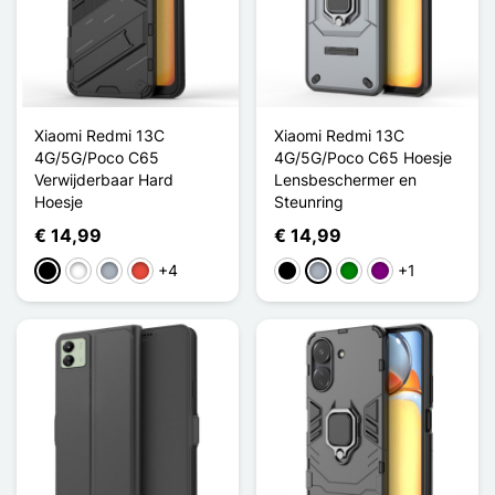
Xiaomi Redmi 13C
Xiaomi Redmi 13C
4G/5G/Poco C65
4G/5G/Poco C65 Hoesje
Verwijderbaar Hard
Lensbeschermer en
Hoesje
Steunring
€ 14,99
€ 14,99
+4
+1
Zwart
Wit
Grijs
Rood
Zwart
Grijs
Groen
Purper