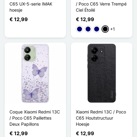
C65 UX-5-serie IMAK
/ Poco C65 Verre Trempé
hoesje
Ciel Étoilé
€ 12,99
€ 12,99
+1
Color Starry Sky
Bright Starry Sky
Dream Starry Sky
Starry Crescent
Coque Xiaomi Redmi 13C
Xiaomi Redmi 13C / Poco
/ Poco C65 Paillettes
C65 Houtstructuur
Deux Papillons
Hoesje
€ 12,99
€ 12,99