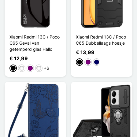
Xiaomi Redmi 13C / Poco
Xiaomi Redmi 13C / Poco
C65 Geval van
C65 Dubbellaags hoesje
getemperd glas Hallo
€ 13,99
€ 12,99
Zwart
Purper
Marine Blauw
+6
Zwart
Wit
Dégradé Violet
Dégradé Rose Violet