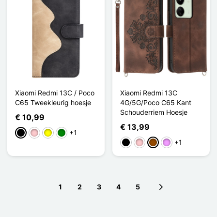
Xiaomi Redmi 13C / Poco
Xiaomi Redmi 13C
C65 Tweekleurig hoesje
4G/5G/Poco C65 Kant
Schouderriem Hoesje
€ 10,99
€ 13,99
+1
Zwart
Roze
Geel
Groen
+1
Zwart
Roze
Bruin
Licht Violet
1
2
3
4
5
Next page