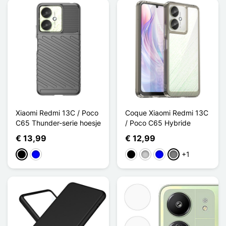
Xiaomi Redmi 13C / Poco
Coque Xiaomi Redmi 13C
C65 Thunder-serie hoesje
/ Poco C65 Hybride
€ 13,99
€ 12,99
+1
Zwart
Blauw
Zwart
Transparant
Blauw
Gris Transparent