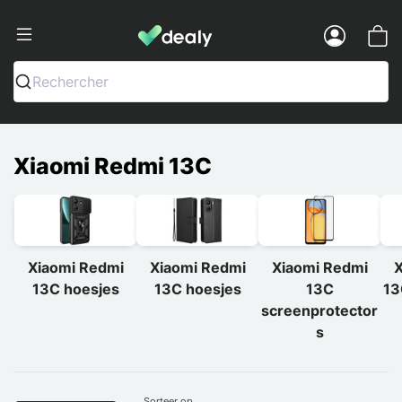
Dealy - Telefoonhoesjes en Accessoir
Menu
Rechercher
Xiaomi Redmi 13C
Xiaomi Redmi
Xiaomi Redmi
Xiaomi Redmi
X
13C hoesjes
13C hoesjes
13C
13
screenprotector
s
Sorteer op