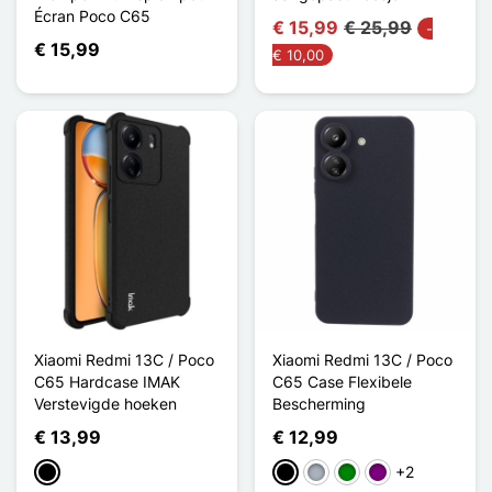
Écran Poco C65
€ 15,99
€ 25,99
-
€ 15,99
€ 10,00
Xiaomi Redmi 13C / Poco
Xiaomi Redmi 13C / Poco
C65 Hardcase IMAK
C65 Case Flexibele
Verstevigde hoeken
Bescherming
€ 13,99
€ 12,99
+2
Zwart
Zwart
Grijs
Groen
Purper