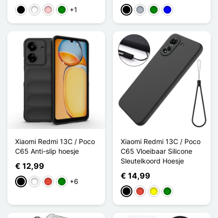
+1
Zwart
Wit
Roze
Groen
Zwart
Grijs
Groen
Blauw
Xiaomi Redmi 13C / Poco
Xiaomi Redmi 13C / Poco
C65 Anti-slip hoesje
C65 Vloeibaar Silicone
Sleutelkoord Hoesje
€ 12,99
€ 14,99
+6
Zwart
Wit
Rood
Groen
Zwart
Rood
Geel
Groen