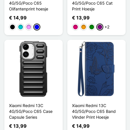
4G/5G/Poco C65
4G/5G/Poco C65 Cat
Olifantenprint hoesje
Print Hoesje
€ 14,99
€ 13,99
+2
Zwart
Turkoois
Licht Violet
Blauw
Magenta
Oranje
Groen
Purper
Xiaomi Redmi 13C
Xiaomi Redmi 13C
4G/5G/Poco C65 Case
4G/5G/Poco C65 Band
Capsule Series
Vlinder Print Hoesje
€ 13,99
€ 14,99