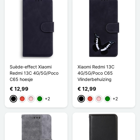
Suède-effect Xiaomi
Xiaomi Redmi 13C
Redmi 13C 4G/5G/Poco
4G/5G/Poco C65
C65 hoesje
Vlinderbehuizing
€ 12,99
€ 12,99
+2
+2
Zwart
Rood
Roze
Groen
Zwart
Rood
Roze
Groen