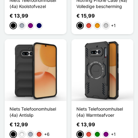
Niets Telefoonomhulsel
Nothing Phone Case (4a)
(4a) Koolstofvezel
Volledige bescherming
€ 13,99
€ 15,99
+1
Zwart
Grijs
Purper
Marine Blauw
Zwart
Rood
Oranje
Zilver
Niets Telefoonomhulsel
Niets Telefoonomhulsel
(4a) Antislip
(4a) Warmteafvoer
€ 12,99
€ 13,99
+6
+1
Zwart
Wit
Grijs
Rood
Zwart
Rood
Groen
Purper