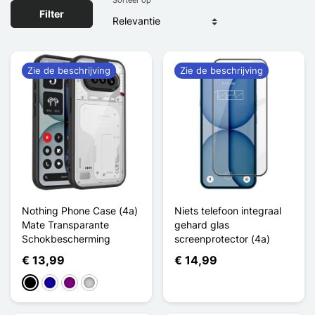
Filter
Zie de beschrijving
Zie de beschrijving
Nothing Phone Case (4a)
Niets telefoon integraal
Mate Transparante
gehard glas
Schokbescherming
screenprotector (4a)
€ 13,99
€ 14,99
Zwart
Donkerblauw
Purper
Transparant