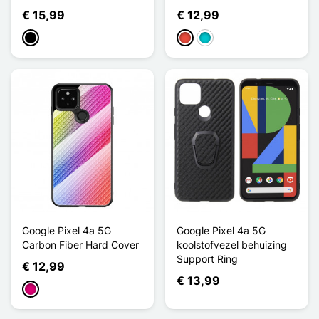
€ 15,99
€ 12,99
Zwart
Rood
Turkoois
Google Pixel 4a 5G
Google Pixel 4a 5G
Carbon Fiber Hard Cover
koolstofvezel behuizing
Support Ring
€ 12,99
€ 13,99
Magenta