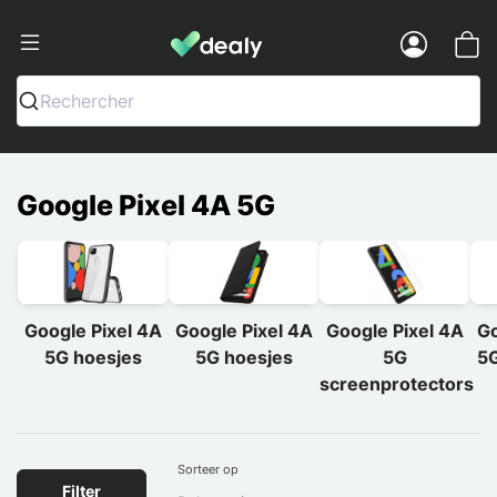
Dealy - Telefoonhoesjes en Accessoir
Menu
Rechercher
Google Pixel 4A 5G
Google Pixel 4A
Google Pixel 4A
Google Pixel 4A
Go
5G hoesjes
5G hoesjes
5G
5G
screenprotectors
Sorteer op
Filter