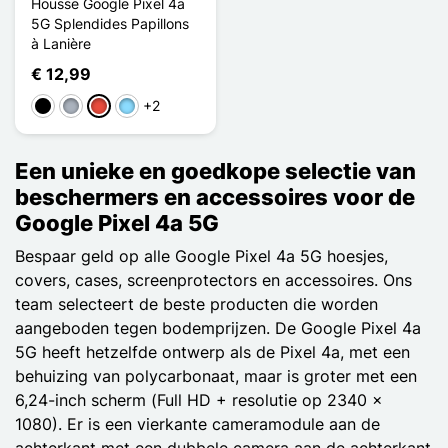
Housse Google Pixel 4a
5G Splendides Papillons
à Lanière
€ 12,99
+2
Zwart
Grijs
Rood
Licht Blauw
Een unieke en goedkope selectie van
beschermers en accessoires voor de
Google Pixel 4a 5G
Bespaar geld op alle Google Pixel 4a 5G hoesjes,
covers, cases, screenprotectors en accessoires. Ons
team selecteert de beste producten die worden
aangeboden tegen bodemprijzen. De Google Pixel 4a
5G heeft hetzelfde ontwerp als de Pixel 4a, met een
behuizing van polycarbonaat, maar is groter met een
6,24-inch scherm (Full HD + resolutie op 2340 x
1080). Er is een vierkante cameramodule aan de
achterkant met een dubbele camera aan de achterkant