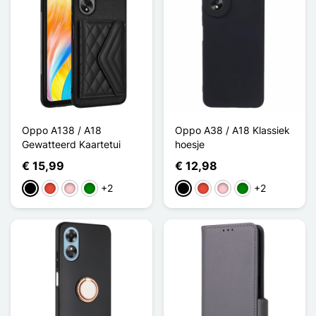
Oppo A138 / A18
Oppo A38 / A18 Klassiek
Gewatteerd Kaartetui
hoesje
€ 15,99
€ 12,98
+2
+2
Zwart
Rood
Roze
Groen
Zwart
Rood
Roze
Groen