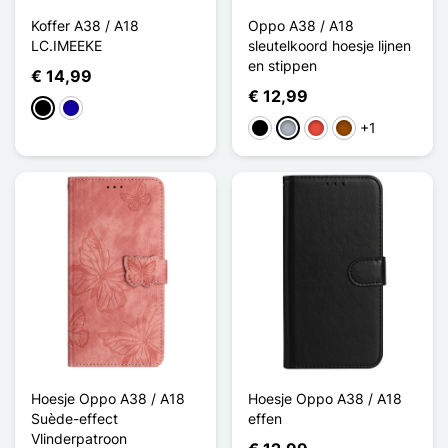
Koffer A38 / A18
Oppo A38 / A18
LC.IMEEKE
sleutelkoord hoesje lijnen
en stippen
€ 14,99
€ 12,99
Zwart
Donkerblauw
+1
Zwart
Grijs
Rood
Bruin
Hoesje Oppo A38 / A18
Hoesje Oppo A38 / A18
Suède-effect
effen
Vlinderpatroon