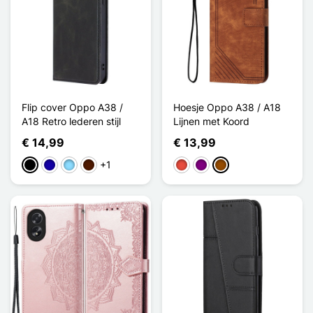
Flip cover Oppo A38 /
Hoesje Oppo A38 / A18
A18 Retro lederen stijl
Lijnen met Koord
€ 14,99
€ 13,99
+1
Zwart
Donkerblauw
Licht Blauw
Donkerbruin
Rood
Purper
Bruin