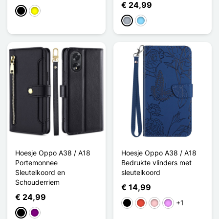
€ 24,99
Zwart
Geel
Grijs
Licht Blauw
Hoesje Oppo A38 / A18
Hoesje Oppo A38 / A18
Portemonnee
Bedrukte vlinders met
Sleutelkoord en
sleutelkoord
Schouderriem
€ 14,99
€ 24,99
+1
Zwart
Rood
Roze
Licht Violet
Zwart
Purper