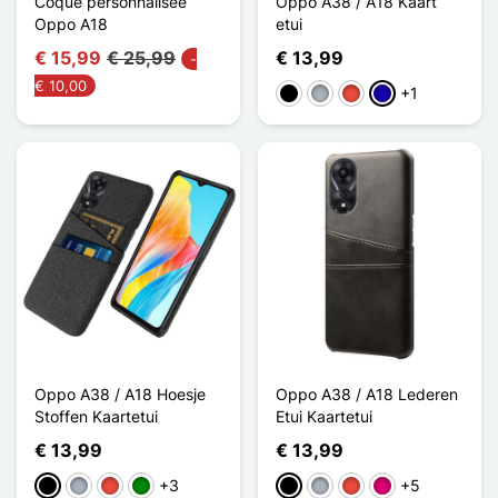
Coque personnalisée
Oppo A38 / A18 Kaart
Oppo A18
etui
€ 15,99
€ 25,99
€ 13,99
-
€ 10,00
+1
Zwart
Grijs
Rood
Donkerblauw
Oppo A38 / A18 Hoesje
Oppo A38 / A18 Lederen
Stoffen Kaartetui
Etui Kaartetui
€ 13,99
€ 13,99
+3
+5
Zwart
Grijs
Rood
Groen
Zwart
Grijs
Rood
Magenta