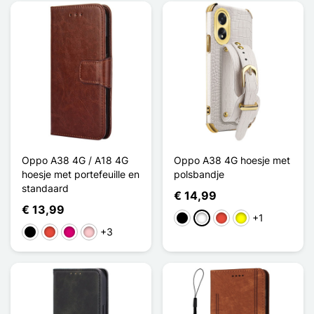
Oppo A38 4G / A18 4G
Oppo A38 4G hoesje met
hoesje met portefeuille en
polsbandje
standaard
€ 14,99
€ 13,99
+1
Zwart
Wit
Rood
Geel
+3
Zwart
Rood
Magenta
Roze