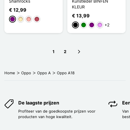
Shamrocks
Kunstleder BINFEN
KLEUR
€ 12,99
€ 13,99
Purper
Golden
Rose Goud
Donker roze
+2
Zwart
Groen
Purper
Licht Violet
1
2
Next page
Home
Oppo
Oppo A
Oppo A18
De laagste prijzen
Een
Profiteer van de goedkoopste prijzen voor
Van
producten van hoge kwaliteit.
best