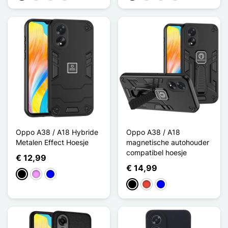
Oppo A38 / A18 Hybride
Oppo A38 / A18
Metalen Effect Hoesje
magnetische autohouder
compatibel hoesje
€ 12,99
€ 14,99
Zwart
Licht Violet
Blauw
Zwart
Rood
Blauw