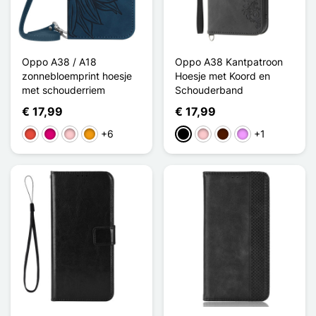
Oppo A38 / A18
Oppo A38 Kantpatroon
zonnebloemprint hoesje
Hoesje met Koord en
met schouderriem
Schouderband
€ 17,99
€ 17,99
+6
+1
Rood
Magenta
Roze
Oranje
Zwart
Roze
Donkerbruin
Licht Violet