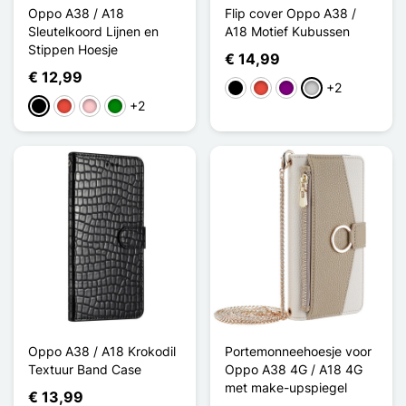
Oppo A38 / A18
Flip cover Oppo A38 /
Sleutelkoord Lijnen en
A18 Motief Kubussen
Stippen Hoesje
€ 14,99
€ 12,99
+2
Zwart
Rood
Purper
Zilver
+2
Zwart
Rood
Roze
Groen
Oppo A38 / A18 Krokodil
Portemonneehoesje voor
Textuur Band Case
Oppo A38 4G / A18 4G
met make-upspiegel
€ 13,99