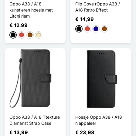
Oppo A38 / A18
Flip Cove rOppo A38 /
kunstleren hoesje met
A18 Retro Effect
Litchi riem
€ 14,99
€ 12,99
Zwart
Rood
Donkerblauw
Bruin
Zwart
Rood
Bruin
Golden
Oppo A38 / A18 Ttexture
Hoesje Oppo A38 / A18
Diamanst Strap Case
Nappaleer
€ 13,99
€ 23,98