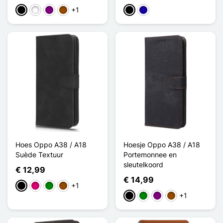
+1
Zwart
Wit
Purper
Bruin
Zwart
Donkerblauw
Hoes Oppo A38 / A18
Hoesje Oppo A38 / A18
Suède Textuur
Portemonnee en
sleutelkoord
€ 12,99
€ 14,99
+1
Zwart
Magenta
Groen
Bruin
+1
Zwart
Groen
Purper
Bruin