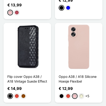
€ 12,99
€ 13,99
Zwart
Blauw
Roze
Donker roze
Flip cover Oppo A38 /
Oppo A38 / A18 Silicone
A18 Vintage Suede Effect
Hoesje Flexibel
€ 14,99
€ 12,99
+5
Zwart
Rood
Bruin
Zwart
Rood
Roze
Beige