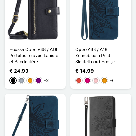
Housse Oppo A38 / A18
Oppo A38 / A18
Portefeuille avec Lanière
Zonnebloem Print
et Bandoulière
Sleutelkoord Hoesje
€ 24,99
€ 14,99
+2
+6
Zwart
Grijs
Oranje
Purper
Rood
Magenta
Roze
Oranje