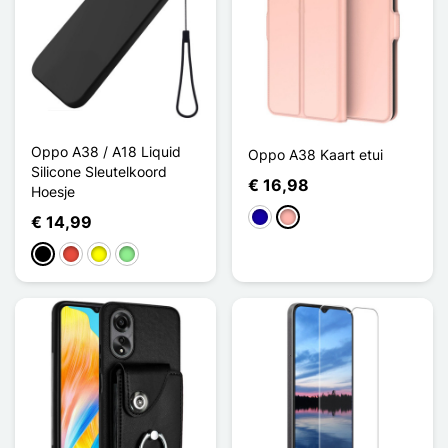
Oppo A38 / A18 Liquid
Oppo A38 Kaart etui
Silicone Sleutelkoord
€ 16,98
Hoesje
Donkerblauw
Rose Goud
€ 14,99
Zwart
Rood
Geel
Lichtgroen