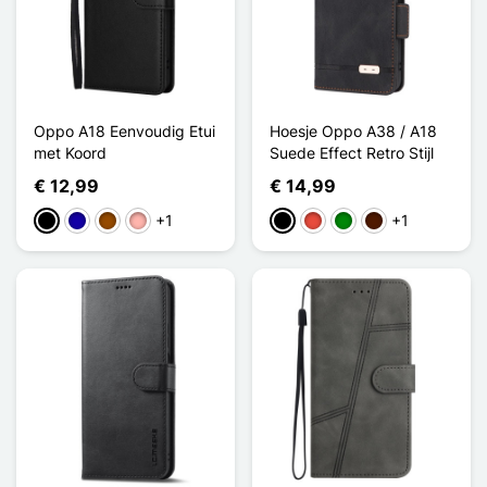
Oppo A18 Eenvoudig Etui
Hoesje Oppo A38 / A18
met Koord
Suede Effect Retro Stijl
€ 12,99
€ 14,99
+1
+1
Zwart
Donkerblauw
Bruin
Rose Goud
Zwart
Rood
Groen
Donkerbruin