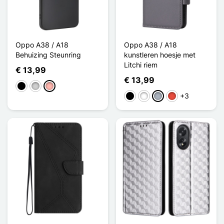
Oppo A38 / A18
Oppo A38 / A18
Behuizing Steunring
kunstleren hoesje met
Litchi riem
€ 13,99
€ 13,99
Zwart
Zilver
Rose Goud
+3
Zwart
Wit
Grijs
Rood