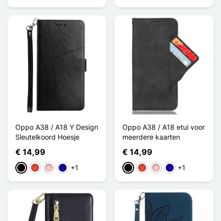
Oppo A38 / A18 Y Design
Oppo A38 / A18 etui voor
Sleutelkoord Hoesje
meerdere kaarten
€ 14,99
€ 14,99
+1
+1
Zwart
Rood
Roze
Donkerblauw
Zwart
Rood
Roze
Donkerblauw