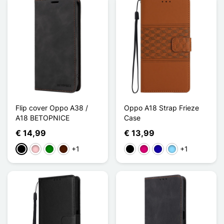
Flip cover Oppo A38 /
Oppo A18 Strap Frieze
A18 BETOPNICE
Case
€ 14,99
€ 13,99
+1
+1
Zwart
Roze
Groen
Donkerbruin
Zwart
Magenta
Donkerblauw
Licht Blauw