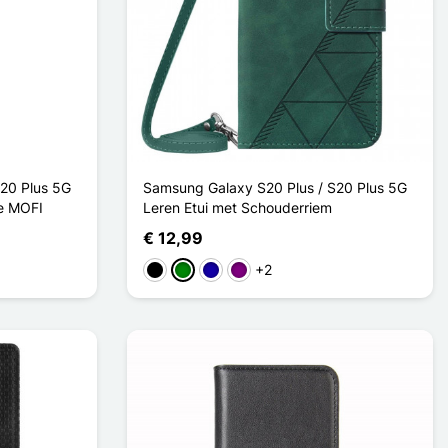
20 Plus 5G
Samsung Galaxy S20 Plus / S20 Plus 5G
se MOFI
Leren Etui met Schouderriem
€ 12,99
+2
Zwart
Groen
Donkerblauw
Purper