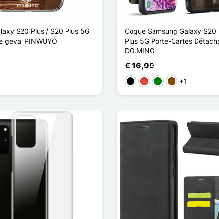
axy S20 Plus / S20 Plus 5G
Coque Samsung Galaxy S20 P
ie geval PINWUYO
Plus 5G Porte-Cartes Détach
DG.MING
€ 16,99
+1
Zwart
Rood
Groen
Bruin