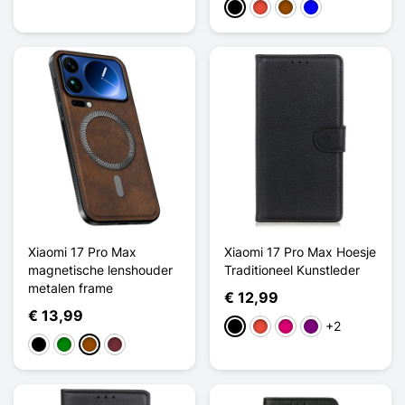
Zwart
Rood
Bruin
Blauw
Xiaomi 17 Pro Max
Xiaomi 17 Pro Max Hoesje
magnetische lenshouder
Traditioneel Kunstleder
metalen frame
€ 12,99
€ 13,99
+2
Zwart
Rood
Magenta
Purper
Zwart
Groen
Bruin
Rouge Vin