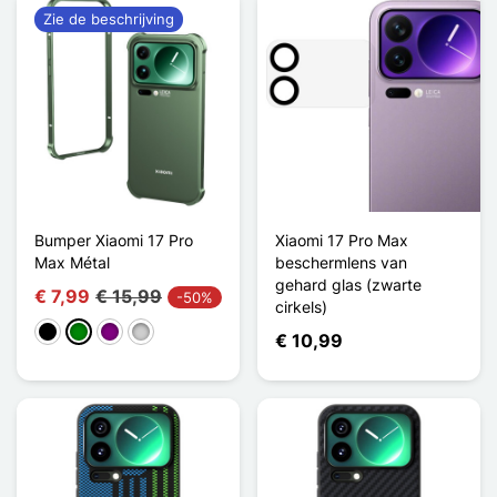
Zie de beschrijving
Bumper Xiaomi 17 Pro
Xiaomi 17 Pro Max
Max Métal
beschermlens van
gehard glas (zwarte
€ 7,99
€ 15,99
-50%
cirkels)
Zwart
Groen
Purper
Zilver
€ 10,99