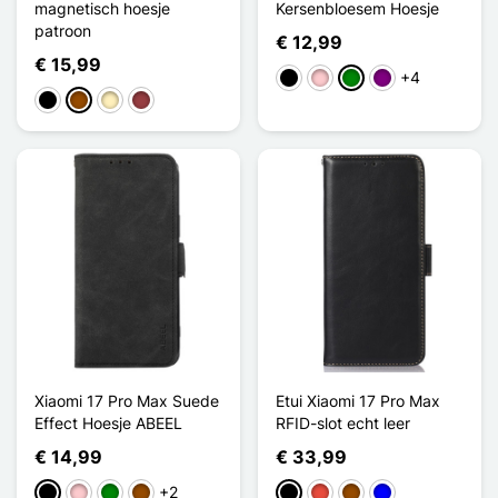
magnetisch hoesje
Kersenbloesem Hoesje
patroon
€ 12,99
€ 15,99
+4
Zwart
Roze
Groen
Purper
Zwart
Bruin
Golden
Donkerrood
Xiaomi 17 Pro Max Suede
Etui Xiaomi 17 Pro Max
Effect Hoesje ABEEL
RFID-slot echt leer
€ 14,99
€ 33,99
+2
Zwart
Roze
Groen
Bruin
Zwart
Rood
Bruin
Blauw