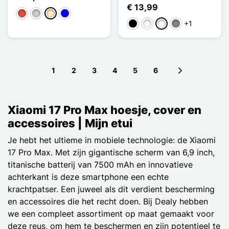
€ 13,99
Rood
Zilver
Golden
Blauw
+1
Zwart
Wit
Bleu Ciel
Gris Titanium
1
2
3
4
5
6
Next page
Xiaomi 17 Pro Max hoesje, cover en
accessoires | Mijn etui
Je hebt het ultieme in mobiele technologie: de Xiaomi
17 Pro Max. Met zijn gigantische scherm van 6,9 inch,
titanische batterij van 7500 mAh en innovatieve
achterkant is deze smartphone een echte
krachtpatser. Een juweel als dit verdient bescherming
en accessoires die het recht doen. Bij Dealy hebben
we een compleet assortiment op maat gemaakt voor
deze reus, om hem te beschermen en zijn potentieel te