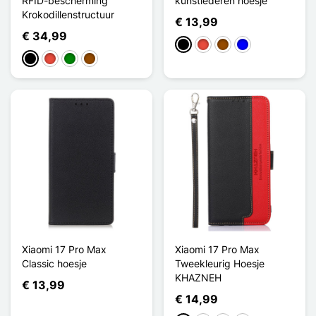
RFID-bescherming
kunstlederen hoesje
Krokodillenstructuur
€ 13,99
€ 34,99
Zwart
Rood
Bruin
Blauw
Zwart
Rood
Groen
Bruin
Xiaomi 17 Pro Max
Xiaomi 17 Pro Max
Classic hoesje
Tweekleurig Hoesje
KHAZNEH
€ 13,99
€ 14,99