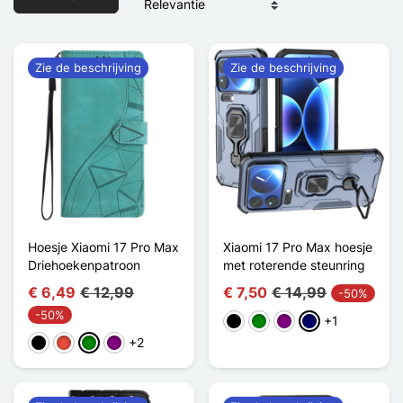
Zie de beschrijving
Zie de beschrijving
Hoesje Xiaomi 17 Pro Max
Xiaomi 17 Pro Max hoesje
Driehoekenpatroon
met roterende steunring
€ 6,49
€ 12,99
€ 7,50
€ 14,99
-50%
-50%
+1
Zwart
Groen
Purper
Marine Blauw
+2
Zwart
Rood
Groen
Purper