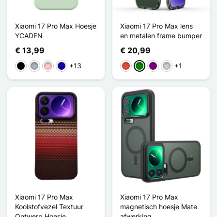
Xiaomi 17 Pro Max Hoesje
Xiaomi 17 Pro Max lens
YCADEN
en metalen frame bumper
€ 13,99
€ 20,99
+13
+1
Zwart
Grijs
Roze
Donkerblauw
Rood
Groen
Purper
Zilver
Xiaomi 17 Pro Max
Xiaomi 17 Pro Max
Koolstofvezel Textuur
magnetisch hoesje Mate
Ontwerp Hoesje
afwerking