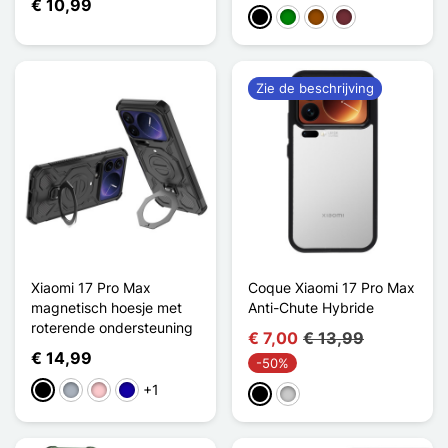
€ 10,99
Zwart
Groen
Bruin
Rouge Vin
Zie de beschrijving
Xiaomi 17 Pro Max
Coque Xiaomi 17 Pro Max
magnetisch hoesje met
Anti-Chute Hybride
roterende ondersteuning
€ 7,00
€ 13,99
€ 14,99
-50%
+1
Zwart
Grijs
Roze
Donkerblauw
Zwart
Transparant