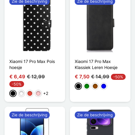
Zie de beschrijving
Zie de beschrijving
Xiaomi 17 Pro Max Pois
Xiaomi 17 Pro Max
hoesje
Klassiek Leren Hoesje
€ 6,49
€ 12,99
€ 7,50
€ 14,99
-50%
-50%
Zwart
Groen
Bruin
Blauw
+2
Zwart
Wit
Rood
Roze
Zie de beschrijving
Zie de beschrijving