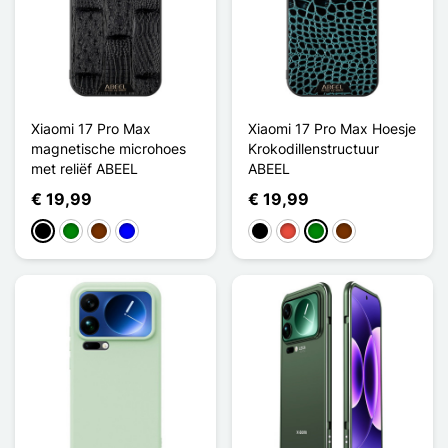
Xiaomi 17 Pro Max
Xiaomi 17 Pro Max Hoesje
magnetische microhoes
Krokodillenstructuur
met reliëf ABEEL
ABEEL
€ 19,99
€ 19,99
Zwart
Groen
Koffie
Blauw
Zwart
Rood
Groen
Koffie