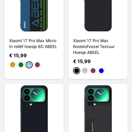
Xiaomi 17 Pro Max Micro
Xiaomi 17 Pro Max
In reliëf hoesje 6D ABEEL
Koolstofvezel Textuur
Hoesje ABEEL
€ 15,99
€ 15,99
Oranje
Groen
Licht Blauw
Donkerrood
Zwart
Zilver
Donkerrood
Blauw