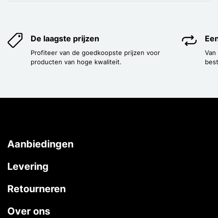
De laagste prijzen
Een
Profiteer van de goedkoopste prijzen voor
Van
producten van hoge kwaliteit.
best
Aanbiedingen
Levering
Retourneren
Over ons