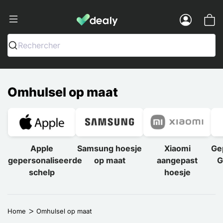
Dealy - Telefoonhoesjes en Accessoir
Menu
Rechercher
Omhulsel op maat
Apple
Samsung hoesje
Xiaomi
Ge
gepersonaliseerde
op maat
aangepast
G
schelp
hoesje
Home
Omhulsel op maat