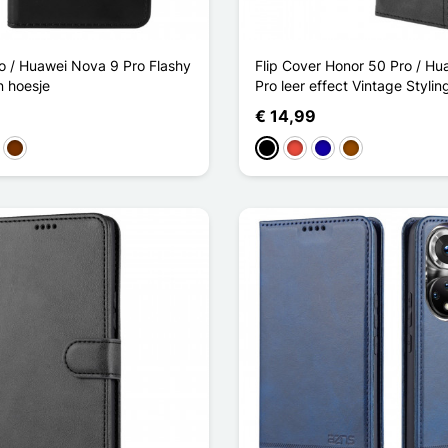
o / Huawei Nova 9 Pro Flashy
Flip Cover Honor 50 Pro / H
n hoesje
Pro leer effect Vintage Stylin
€ 14,99
lden
Koffie
Zwart
Rood
Donkerblauw
Bruin