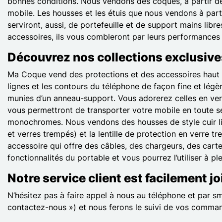
bonnes conditions. Nous vendons des coques, à partir de 4
mobile. Les housses et les étuis que nous vendons à parti
serviront, aussi, de portefeuille et de support mains libr
accessoires, ils vous combleront par leurs performances e
Découvrez nos collections exclusive
Ma Coque vend des protections et des accessoires haut d
lignes et les contours du téléphone de façon fine et lég
munies d’un anneau-support. Vous adorerez celles en ver
vous permettront de transporter votre mobile en toute séc
monochromes. Nous vendons des housses de style cuir litc
et verres trempés) et la lentille de protection en verre 
accessoire qui offre des câbles, des chargeurs, des cart
fonctionnalités du portable et vous pourrez l’utiliser à pl
Notre service client est facilement j
N’hésitez pas à faire appel à nous au téléphone et par s
contactez-nous ») et nous ferons le suivi de vos comma