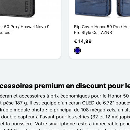
r 50 Pro / Huawei Nova 9
Flip Cover Honor 50 Pro / H
ouceur
Pro Style Cuir AZNS
€ 14,99
auw
Donkerblauw
ccessoires premium en discount pour l
écran et accessoires à prix économiques pour le Honor 50 P
pèse 187 g. Il est équipé d'un écran OLED de 6.72" pouces
druple module photo : le principal de 108 mégapixels, un u
n double capteur à l'avant pour les selfies (32 et 12 mégapi
es et la poussière. Votre smartphone restera impeccable pe