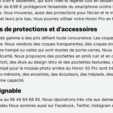
.99 € seulement, qui sont fines et légères tout en laissant
r de 6.99 € protégeront l’ensemble du smartphone contre le
es. Vous trouverez, aussi des protections pour l’écran et le
t leurs prix bas. Vous pourrez utiliser votre Honor Pro en 
s de protections et d’accessoires
e gamme à des prix défiant toute concurrence. Les coques,
ère. Nous vendons des coques transparentes, des coques en f
re trempé ou celles qui sont munies de porte-cartes. Nous
urité. Nous proposons des pochettes en simili cuir et en cu
hi, des étuis au design rétro et des pochettes texturées, 
trempé pour le module photo arrière du Honor 50 Pro sont tr
es mémoire, des enceintes, des écouteurs, des trépieds, des
eine capacité.
oignable
ms au 06 44 64 68 65. Nous répondrons très vite aux demand
ndes Nous sommes aussi sur Facebook, Twitter, Instagram e