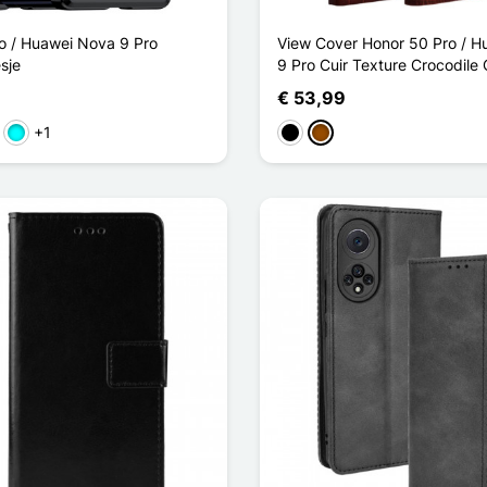
o / Huawei Nova 9 Pro
View Cover Honor 50 Pro / 
sje
9 Pro Cuir Texture Crocodile
€ 53,99
+1
ht Blauw
Cyaan
Zwart
Bruin