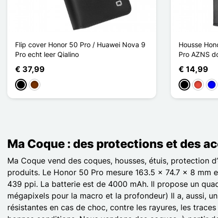
Flip cover Honor 50 Pro / Huawei Nova 9
Housse Hono
Pro echt leer Qialino
Pro AZNS d
€ 37,99
€ 14,99
Zwart
Koffie
Zwart
Rood
Bl
Ma Coque : des protections et des a
Ma Coque vend des coques, housses, étuis, protection d’
produits. Le Honor 50 Pro mesure 163.5 x 74.7 x 8 mm et 
439 ppi. La batterie est de 4000 mAh. Il propose un qua
mégapixels pour la macro et la profondeur) Il a, aussi, u
résistantes en cas de choc, contre les rayures, les trac