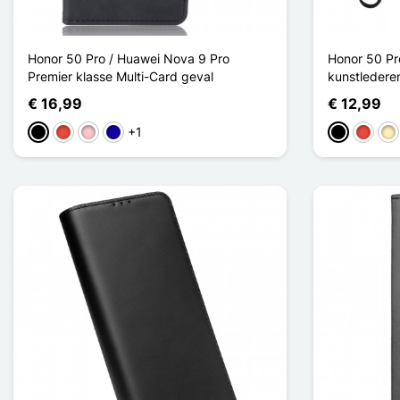
Honor 50 Pro / Huawei Nova 9 Pro
Honor 50 Pr
Premier klasse Multi-Card geval
kunstledere
€ 16,99
€ 12,99
+1
Zwart
Rood
Roze
Donkerblauw
Zwart
Rood
Go