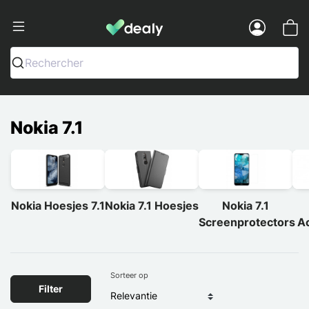
Dealy - Telefoonhoesjes en Accessoir
Menu
Rechercher
Nokia 7.1
Nokia Hoesjes 7.1
Nokia 7.1 Hoesjes
Nokia 7.1
Screenprotectors
Ac
Sorteer op
Filter