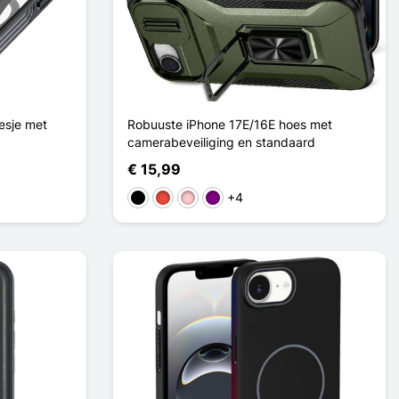
esje met
Robuuste iPhone 17E/16E hoes met
camerabeveiliging en standaard
€ 15,99
+4
Zwart
Rood
Roze
Purper