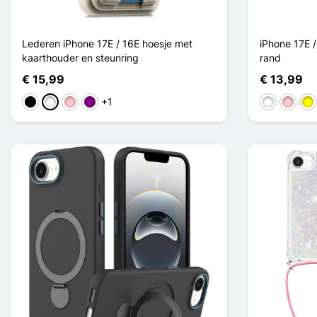
Lederen iPhone 17E / 16E hoesje met
iPhone 17E /
kaarthouder en steunring
rand
€ 15,99
€ 13,99
+1
Zwart
Wit
Roze
Purper
Wit
Roze
Gee