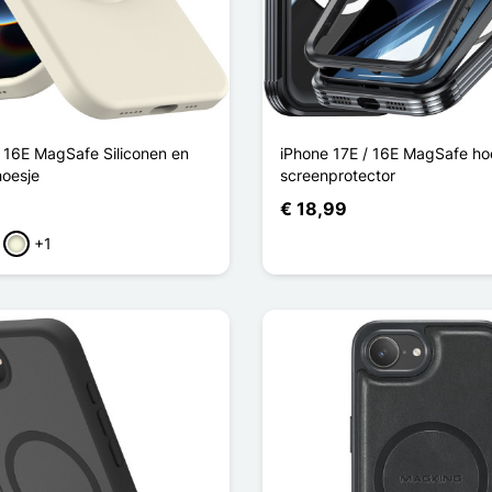
/ 16E MagSafe Siliconen en
iPhone 17E / 16E MagSafe ho
hoesje
screenprotector
€ 18,99
+1
ze
Beige