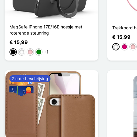
MagSafe iPhone 17E/16E hoesje met
Trekkoord ho
roterende steunring
€ 15,99
€ 15,99
Wit
Magent
Ro
+1
Zwart
Wit
Roze
Groen
Zie de beschrijving