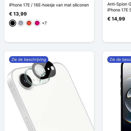
Anti-Spion 
iPhone 17E / 16E-hoesje van mat siliconen
iPhone 17E 
€ 13,99
€ 14,99
+7
Zwart
Grijs
Rood
Magenta
Zie de beschrijving
Zie de besc