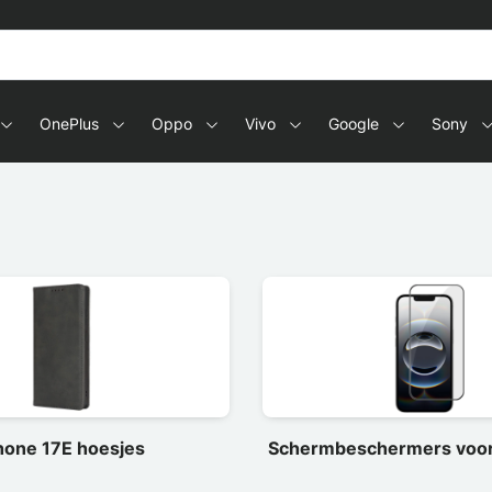
s en tablets
OnePlus
Oppo
Vivo
Google
Sony
hone 17E hoesjes
Schermbeschermers voor