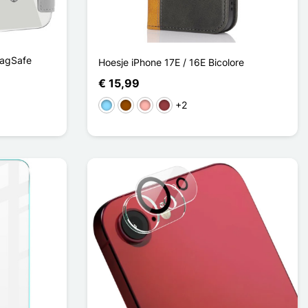
MagSafe
Hoesje iPhone 17E / 16E Bicolore
€ 15,99
+2
Licht Blauw
Bruin
Rose Goud
Donkerrood