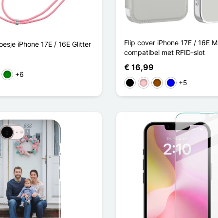
Flip cover iPhone 17E / 16E 
esje iPhone 17E / 16E Glitter
compatibel met RFID-slot
€ 16,99
+6
a
ze
Groen
+5
Zwart
Roze
Bruin
Blauw