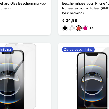
Gehard Glas Bescherming voor
Beschermhoes voor iPhone 17
Scherm
lychee textuur echt leer (RFI
bescherming)
€ 24,99
+4
Zwart
Wit
Rood
Magenta
hrijving
Zie de beschrijving