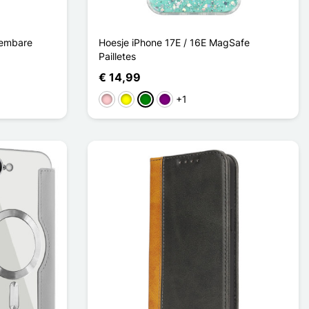
eembare
Hoesje iPhone 17E / 16E MagSafe
Pailletes
€ 14,99
+1
Roze
Geel
Groen
Purper