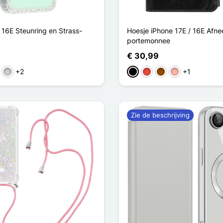
 16E Steunring en Strass-
Hoesje iPhone 17E / 16E Afn
portemonnee
€ 30,99
+2
+1
l
Zilver
Zwart
Rood
Bruin
Rose Goud
Zie de beschrijving