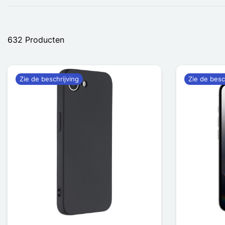
632 Producten
Zie de beschrijving
Zie de besc