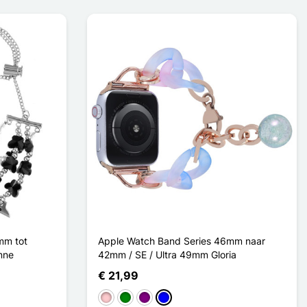
mm tot
Apple Watch Band Series 46mm naar
nne
42mm / SE / Ultra 49mm Gloria
€ 21,99
té
Roze
Groen
Purper
Blauw