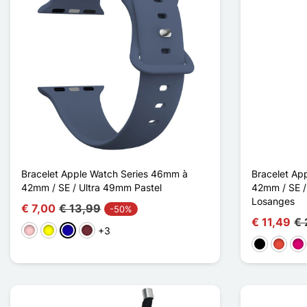
Bracelet Apple Watch Series 46mm à
Bracelet Ap
42mm / SE / Ultra 49mm Pastel
42mm / SE /
Losanges
€ 7,00
€ 13,99
-50%
€ 11,49
€ 
+3
Roze
Geel
Donkerblauw
Rouge Vin
Zwart
Rood
Ma