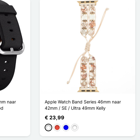
mm naar
Apple Watch Band Series 46mm naar
ed
42mm / SE / Ultra 49mm Kelly
€ 23,99
Wit
Rood
Blauw
Multi-couleur