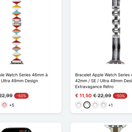
ple Watch Series 46mm à
Bracelet Apple Watch Series
 Ultra 49mm Design
42mm / SE / Ultra 49mm Des
Extravagance Rétro
22,99
€ 11,50
€ 22,99
-50%
-50%
+5
+1
genta
Roze
Doré / Noir
Noir Argenté
Noir Or Rose
Blanc Étoilé