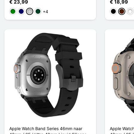
€ 23,99
€ 18,99
+4
Groen
Marine Blauw
Gris clair
Vert Noirâtre
Zwart
Donker
Noi
Apple Watch Band Series 46mm naar
Apple Watc