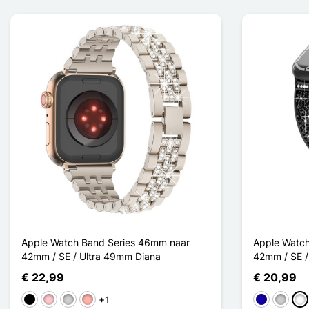
Apple Watch Band Series 46mm naar
Apple Watch
42mm / SE / Ultra 49mm Diana
42mm / SE /
€ 22,99
€ 20,99
+1
Zwart
Roze
Zilver
Rose Goud
Donkerbla
Zilver
Noi