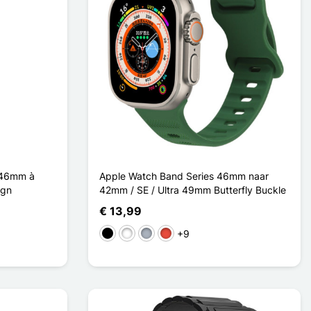
 46mm à
Apple Watch Band Series 46mm naar
ign
42mm / SE / Ultra 49mm Butterfly Buckle
€ 13,99
+9
Zwart
Wit
Grijs
Rood