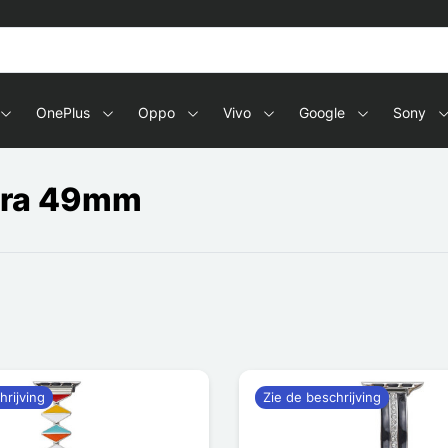
s en tablets
OnePlus
Oppo
Vivo
Google
Sony
ltra 49mm
hrijving
Zie de beschrijving