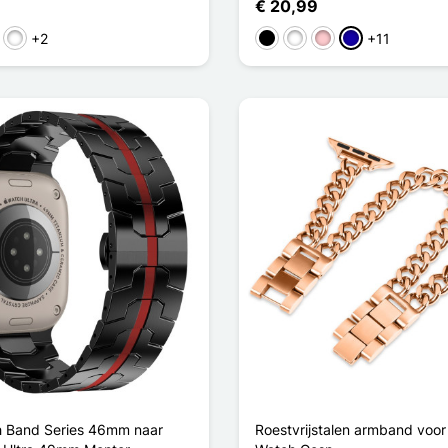
€ 20,99
+2
+11
bruin
r / Blanc
Rouge / Blanc
Zwart
Wit
Roze
Donkerblauw
h Band Series 46mm naar
Roestvrijstalen armband voor