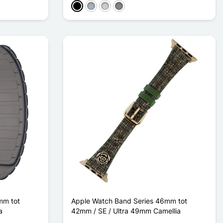
Zwart
Grijs
Zilver
Gris Titanium
mm tot
Apple Watch Band Series 46mm tot
a
42mm / SE / Ultra 49mm Camellia