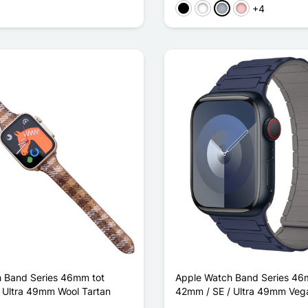
+4
s Titanium
Zwart
Wit
Grijs
Roze
 Band Series 46mm tot
Apple Watch Band Series 46
 Ultra 49mm Wool Tartan
42mm / SE / Ultra 49mm Veg