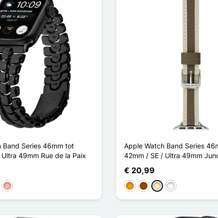
 Band Series 46mm tot
Apple Watch Band Series 46
 Ultra 49mm Rue de la Paix
42mm / SE / Ultra 49mm Jun
€ 20,99
lden
Rose Goud
Oranje
Bruin
Lichtbruin
Noir Orange