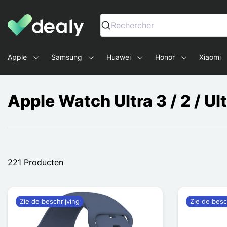
Dealy - Telefoonhoesjes en Accessoires voor smartphone
Rechercher
Apple
Samsung
Huawei
Honor
Xiaomi
Apple Watch Ultra 3 / 2 / U
221 Producten
Zie de beschrijving
Zie de besc