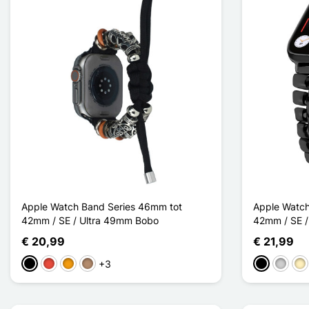
Apple Watch Band Series 46mm tot
Apple Watch
42mm / SE / Ultra 49mm Bobo
42mm / SE /
€ 20,99
€ 21,99
+3
Zwart
Rood
Oranje
Mol
Zwart
Zilver
Go