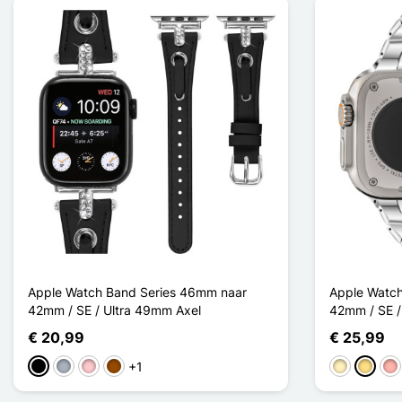
Apple Watch Band Series 46mm naar
Apple Watch
42mm / SE / Ultra 49mm Axel
42mm / SE /
€ 20,99
€ 25,99
+1
Zwart
Grijs
Roze
Bruin
Golden
Goud / 
Ro