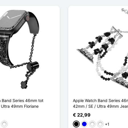
 Band Series 46mm tot
Apple Watch Band Series 46
 Ultra 49mm Floriane
42mm / SE / Ultra 49mm Jea
€ 22,99
+1
uw
r/Noir
Or Rose / Argenté
Zwart
Blauw
Transparent / Argen
Rose / Doré