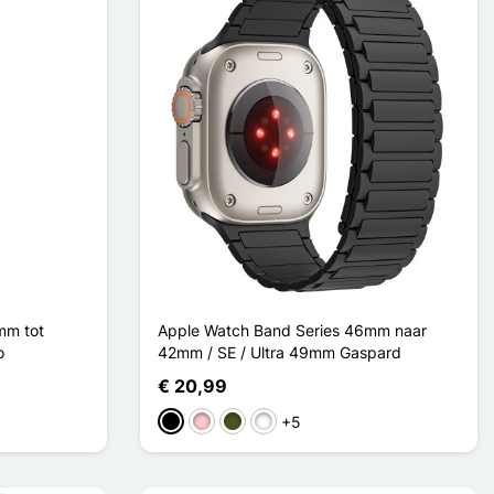
mm tot
Apple Watch Band Series 46mm naar
o
42mm / SE / Ultra 49mm Gaspard
€ 20,99
+5
Zwart
Roze
Vert Armée
Noir Rouge