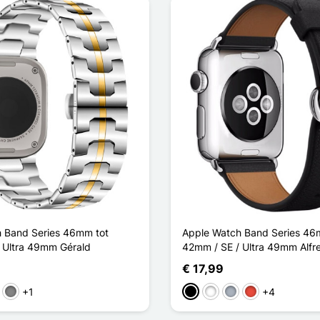
 Band Series 46mm tot
Apple Watch Band Series 46
 Ultra 49mm Gérald
42mm / SE / Ultra 49mm Alfr
€ 17,99
+1
+4
Zilver
se Goud
Gris Titanium
Zwart
Wit
Grijs
Rood