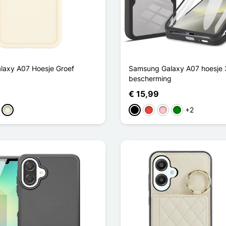
axy A07 Hoesje Groef
Samsung Galaxy A07 hoesje
bescherming
€ 15,99
+2
in
Beige
Zwart
Rood
Roze
Groen