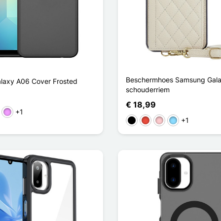
Beschermhoes Samsung Gala
laxy A06 Cover Frosted
schouderriem
€ 18,99
+1
ht Blauw
Licht Violet
+1
Zwart
Rood
Roze
Licht Blauw