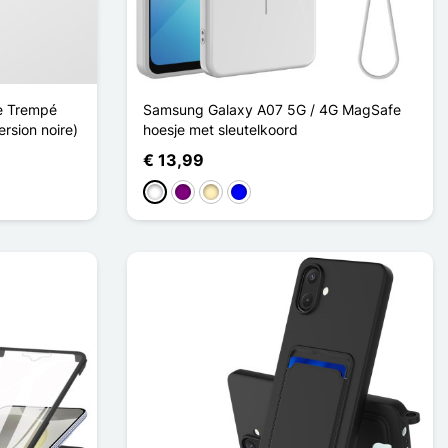
re Trempé
Samsung Galaxy A07 5G / 4G MagSafe
rsion noire)
hoesje met sleutelkoord
€ 13,99
Wit
Purper
Golden
Blauw