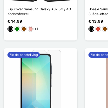
Flip cover Samsung Galaxy A07 5G / 4G
Hoesje Sams
Koolstofvezel
Suède-effe
€ 14,99
€ 13,99
+1
Zwart
Groen
Bruin
Rose Goud
Zwart
Rood
Bru
Zie de beschrijving
Zie de besc