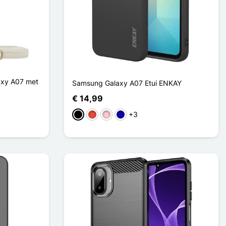
xy A07 met
Samsung Galaxy A07 Etui ENKAY
€ 14,99
+3
Zwart
Rood
Roze
Donkerblauw