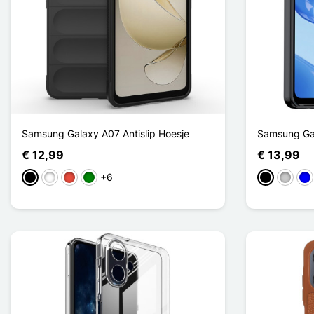
Samsung Galaxy A07 Antislip Hoesje
Samsung Ga
€ 12,99
€ 13,99
+6
Zwart
Wit
Rood
Groen
Zwart
Transp
Bl