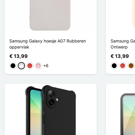
Samsung Galaxy hoesje A07 Rubberen
Samsung Gal
oppervlak
Ontwerp
€ 13,99
€ 13,99
+6
Zwart
Wit
Rood
Roze
Zwart
Rood
Bru