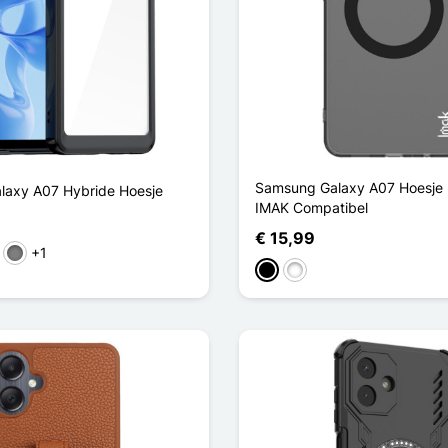
Samsung Galaxy A07 Hoesje
laxy A07 Hybride Hoesje
IMAK Compatibel
€ 15,99
+1
arant
auw
Gris Transparent
Zwart
Wit