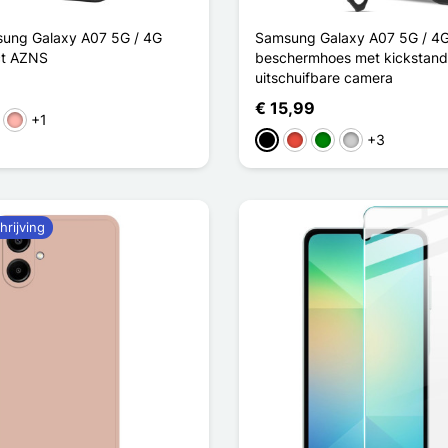
ung Galaxy A07 5G / 4G
Samsung Galaxy A07 5G / 4
ct AZNS
beschermhoes met kickstand
uitschuifbare camera
€ 15,99
+1
in
Rose Goud
+3
Zwart
Rood
Groen
Zilver
hrijving