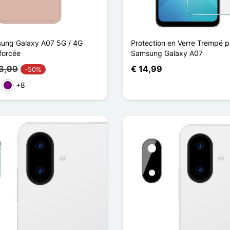
ung Galaxy A07 5G / 4G
Protection en Verre Trempé p
forcée
Samsung Galaxy A07
13,99
€ 14,99
-50%
+8
ze
Purper