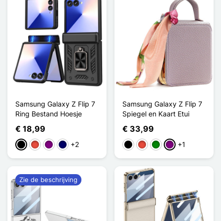
Samsung Galaxy Z Flip 7
Samsung Galaxy Z Flip 7
Ring Bestand Hoesje
Spiegel en Kaart Etui
€ 18,99
€ 33,99
+2
+1
Zwart
Rood
Purper
Marine Blauw
Zwart
Rood
Groen
Purper
Zie de beschrijving