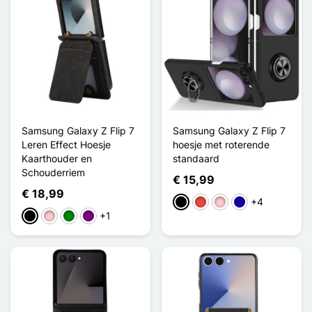
Samsung Galaxy Z Flip 7
Samsung Galaxy Z Flip 7
Leren Effect Hoesje
hoesje met roterende
Kaarthouder en
standaard
Schouderriem
€ 15,99
€ 18,99
+4
Zwart
Rood
Roze
Donkerblauw
+1
Zwart
Roze
Groen
Purper