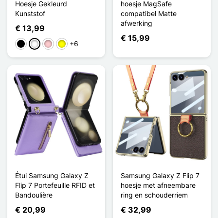
Hoesje Gekleurd
hoesje MagSafe
Kunststof
compatibel Matte
afwerking
€ 13,99
€ 15,99
+6
Zwart
Wit
Roze
Geel
Étui Samsung Galaxy Z
Samsung Galaxy Z Flip 7
Flip 7 Portefeuille RFID et
hoesje met afneembare
Bandoulière
ring en schouderriem
€ 20,99
€ 32,99