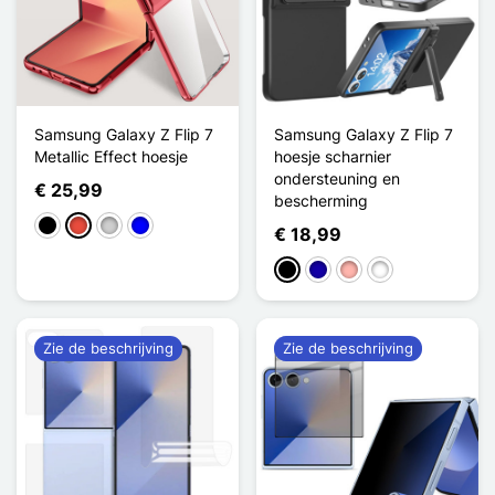
Samsung Galaxy Z Flip 7
Samsung Galaxy Z Flip 7
Metallic Effect hoesje
hoesje scharnier
ondersteuning en
€ 25,99
bescherming
Zwart
Rood
Zilver
Blauw
€ 18,99
Zwart
Donkerblauw
Rose Goud
Violet Foncé
Zie de beschrijving
Zie de beschrijving