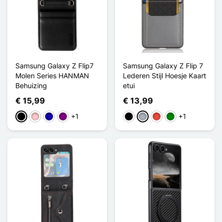
Samsung Galaxy Z Flip7
Samsung Galaxy Z Flip 7
Molen Series HANMAN
Lederen Stijl Hoesje Kaart
Behuizing
etui
€ 15,99
€ 13,99
+1
+1
Zwart
Roze
Donkerblauw
Purper
Zwart
Grijs
Rood
Groen