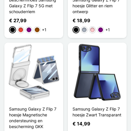
Galaxy Z Flip 7 5G met
hoesje Glitter en riem
schouderriem
ontwerp
€ 27,99
€ 18,99
+1
+1
Zwart
Rood
Purper
Bruin
Zwart
Grijs
Roze
Purper
Samsung Galaxy Z Flip 7
Samsung Galaxy Z Flip 7
hoesje Magnetische
hoesje Zwart Transparant
ondersteuning en
€ 14,99
bescherming GKK