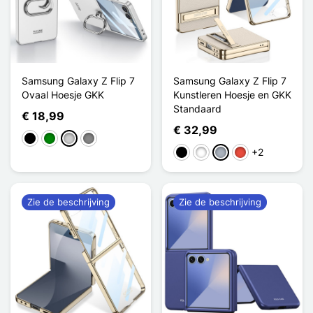
Samsung Galaxy Z Flip 7
Samsung Galaxy Z Flip 7
Ovaal Hoesje GKK
Kunstleren Hoesje en GKK
Standaard
€ 18,99
€ 32,99
Zwart
Groen
Zilver
Gris Titanium
+2
Zwart
Wit
Grijs
Rood
Zie de beschrijving
Zie de beschrijving