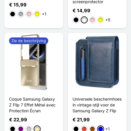
screenprotector
€ 15,99
€ 14,99
+1
Zwart
Grijs
Roze
Geel
+5
Zwart
Wit
Roze
Geel
Zie de beschrijving
Coque Samsung Galaxy
Universele beschermhoes
Z Flip 7 Effet Métal avec
in vintage-stijl voor de
Protection Écran
Samsung Galaxy Z Flip
€ 22,99
€ 21,99
+1
Zwart
Purper
Zilver
Golden
Zwart
Rood
Bruin
Blauw