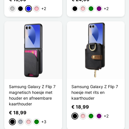
+2
+2
Transparant
Noir Transparent
Bleu Transparent
Rose Transparent
Zwart
Roze
Groen
Purper
Samsung Galaxy Z Flip 7
Samsung Galaxy Z Flip 7
magnetisch hoesje met
hoesje met rits en
houder en afneembare
kaarthouder
kaarthouder
€ 18,99
€ 18,99
+2
Zwart
Roze
Groen
Purper
+3
Zwart
Grijs
Roze
Groen