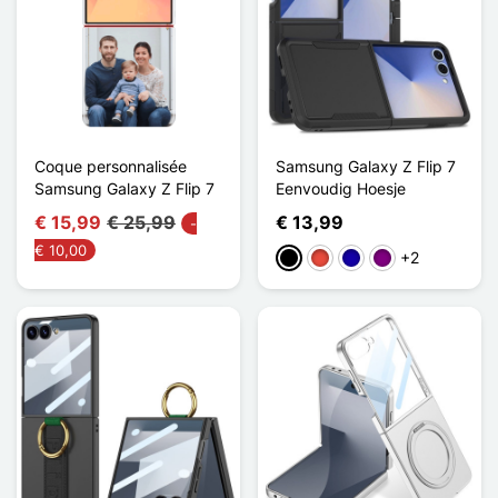
Coque personnalisée
Samsung Galaxy Z Flip 7
Samsung Galaxy Z Flip 7
Eenvoudig Hoesje
€ 15,99
€ 25,99
€ 13,99
-
€ 10,00
+2
Zwart
Rood
Donkerblauw
Purper