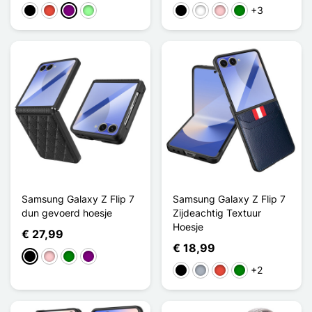
+3
Zwart
Rood
Purper
Vert Menthe
Zwart
Wit
Roze
Groen
Samsung Galaxy Z Flip 7
Samsung Galaxy Z Flip 7
dun gevoerd hoesje
Zijdeachtig Textuur
Hoesje
€ 27,99
€ 18,99
Zwart
Roze
Groen
Purper
+2
Zwart
Grijs
Rood
Groen