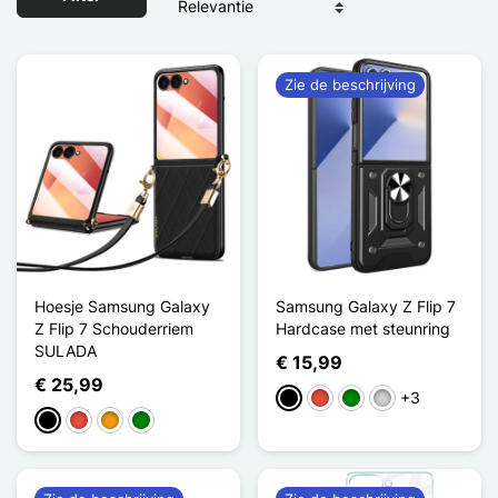
Zie de beschrijving
Hoesje Samsung Galaxy
Samsung Galaxy Z Flip 7
Z Flip 7 Schouderriem
Hardcase met steunring
SULADA
€ 15,99
€ 25,99
+3
Zwart
Rood
Groen
Zilver
Zwart
Rood
Oranje
Groen