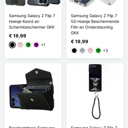
Samsung Galaxy Z Flip 7
Samsung Galaxy Z Flip 7
Hoesje Koord en
5G Hoesje Beschermende
Schermbeschermer GKK
Film en Ondersteuning
GKK
€ 19,99
€ 19,99
+1
Zwart
Roze
Groen
Purper
+3
Zwart
Grijs
Roze
Groen
Beschermhoes Samsung
Samsung Galaxy Z Flip 7