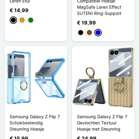
Leren Etui
Compatibel Hoesje
MagSafe Leren Effect
€ 14,99
SUTENI Ring-Support
Zwart
Oranje
Groen
€ 19,99
Zwart
Bruin
Blauw
Samsung Galaxy Z Flip 7
Samsung Galaxy Z Flip 7
Schokbestendig
Gevlochten Textuur
Steunring Hoesje
Hoesje met Steunring
€ 15,99
€ 24,99