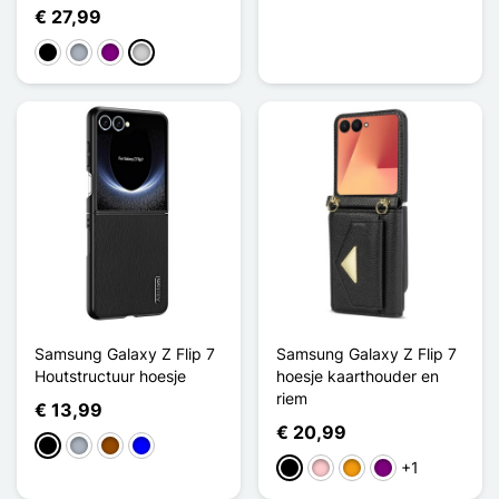
€ 27,99
Zwart
Grijs
Purper
Zilver
Samsung Galaxy Z Flip 7
Samsung Galaxy Z Flip 7
Houtstructuur hoesje
hoesje kaarthouder en
riem
€ 13,99
€ 20,99
Zwart
Grijs
Bruin
Blauw
+1
Zwart
Roze
Oranje
Purper