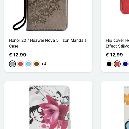
Honor 20 / Huawei Nova 5T zon Mandala
Flip cover 
Case
Effect Stijlvo
€ 12,99
€ 12,99
+4
Grijs
Rood
Licht Blauw
Bruin
Zwart
Rood
Do