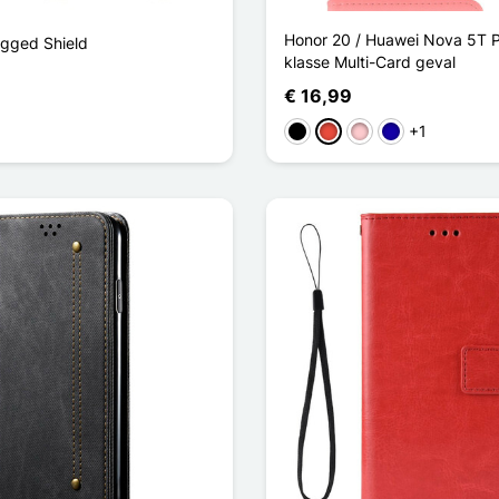
Honor 20 / Huawei Nova 5T 
gged Shield
klasse Multi-Card geval
€ 16,99
+1
Zwart
Rood
Roze
Donkerblauw