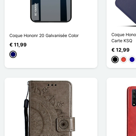
Coque Honor
Coque Hononr 20 Galvanisée Color
Carte KSQ
€ 11,99
€ 12,99
Marine Blauw
Zwart
Rood
Do