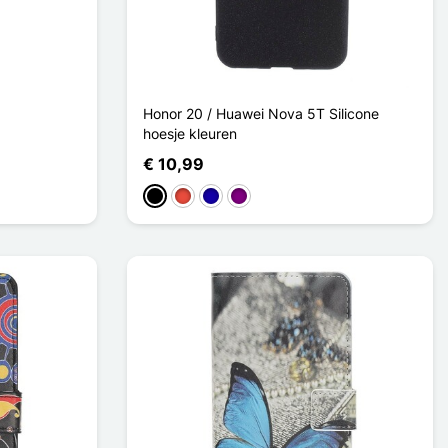
Honor 20 / Huawei Nova 5T Silicone
hoesje kleuren
€ 10,99
Zwart
Rood
Donkerblauw
Purper