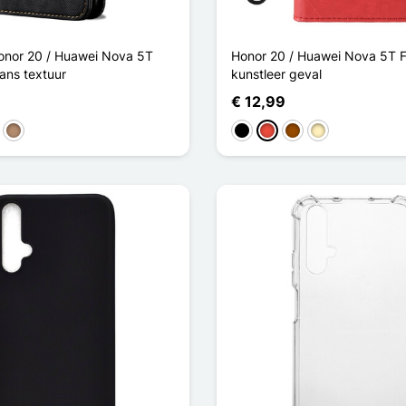
Honor 20 / Huawei Nova 5T
Honor 20 / Huawei Nova 5T F
ans textuur
kunstleer geval
€ 12,99
blauw
in
Mol
Zwart
Rood
Bruin
Golden