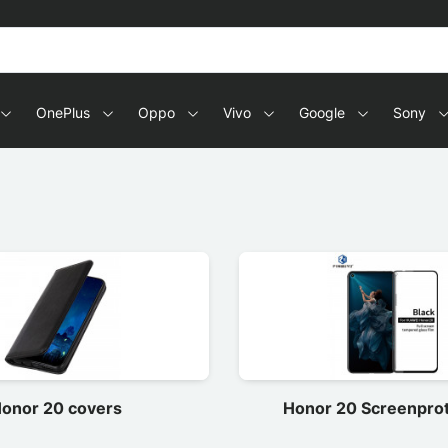
s en tablets
OnePlus
Oppo
Vivo
Google
Sony
onor 20 covers
Honor 20 Screenpro