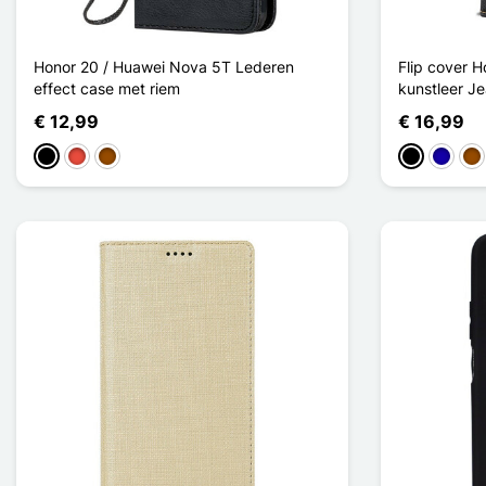
Honor 20 / Huawei Nova 5T Lederen
Flip cover 
effect case met riem
kunstleer Je
€ 12,99
€ 16,99
Zwart
Rood
Bruin
Zwart
Donker
Bru