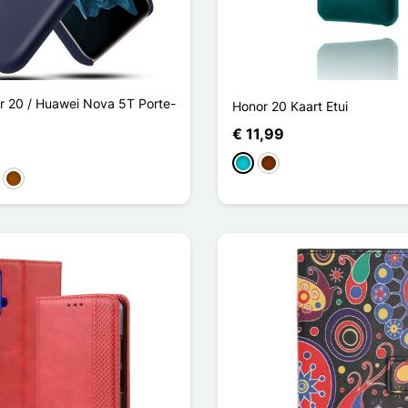
 20 / Huawei Nova 5T Porte-
Honor 20 Kaart Etui
€ 11,99
Turkoois
Koffie
nkerblauw
Bruin