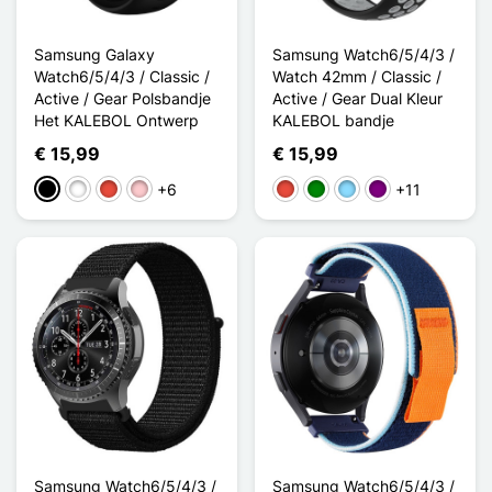
Samsung Galaxy
Samsung Watch6/5/4/3 /
Watch6/5/4/3 / Classic /
Watch 42mm / Classic /
Active / Gear Polsbandje
Active / Gear Dual Kleur
Het KALEBOL Ontwerp
KALEBOL bandje
€ 15,99
€ 15,99
+6
+11
Zwart
Wit
Rood
Roze
Rood
Groen
Licht Blauw
Purper
Samsung Watch6/5/4/3 /
Samsung Watch6/5/4/3 /