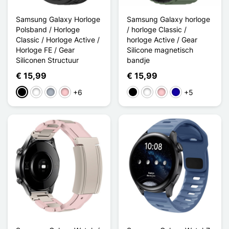
Samsung Galaxy Horloge
Samsung Galaxy horloge
Polsband / Horloge
/ horloge Classic /
Classic / Horloge Active /
horloge Active / Gear
Horloge FE / Gear
Silicone magnetisch
Siliconen Structuur
bandje
€ 15,99
€ 15,99
+6
+5
Zwart
Wit
Grijs
Roze
Zwart
Wit
Roze
Donkerblauw