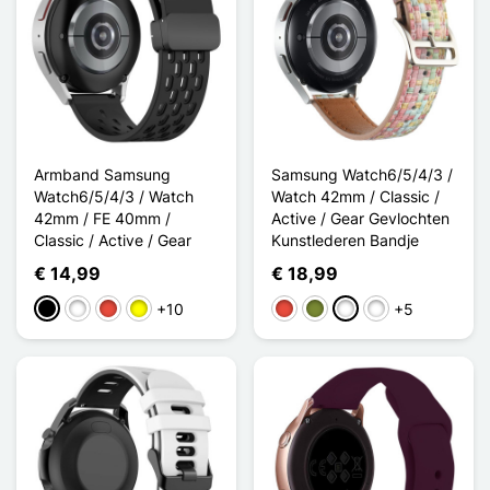
Armband Samsung
Samsung Watch6/5/4/3 /
Watch6/5/4/3 / Watch
Watch 42mm / Classic /
42mm / FE 40mm /
Active / Gear Gevlochten
Classic / Active / Gear
Kunstlederen Bandje
€ 14,99
€ 18,99
+10
+5
Zwart
Wit
Rood
Geel
Rood
Khaki
Rose Clair
Vert Clair