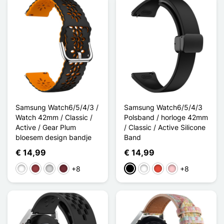
Samsung Watch6/5/4/3 /
Samsung Watch6/5/4/3
Watch 42mm / Classic /
Polsband / horloge 42mm
Active / Gear Plum
/ Classic / Active Silicone
bloesem design bandje
Band
€ 14,99
€ 14,99
+8
+8
Wit
Donkerrood
Gris clair
Rouge Vin
Zwart
Wit
Rood
Roze