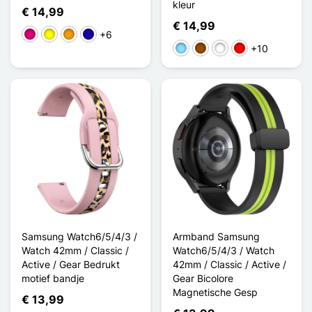
kleur
€ 14,99
€ 14,99
+6
Magenta
Geel
Oranje
Donkerblauw
+10
Licht Blauw
Bruin
Rose / Blanc
Rouge / Noir
Samsung Watch6/5/4/3 /
Armband Samsung
Watch 42mm / Classic /
Watch6/5/4/3 / Watch
Active / Gear Bedrukt
42mm / Classic / Active /
motief bandje
Gear Bicolore
Magnetische Gesp
€ 13,99