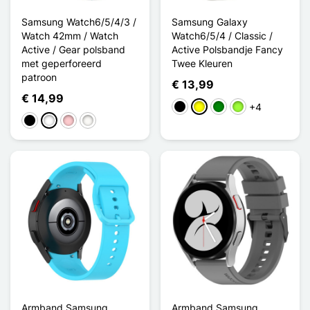
Samsung Watch6/5/4/3 /
Samsung Galaxy
Watch 42mm / Watch
Watch6/5/4 / Classic /
Active / Gear polsband
Active Polsbandje Fancy
met geperforeerd
Twee Kleuren
patroon
€ 13,99
€ 14,99
+4
Zwart
Geel
Groen
Appelgroen
Zwart
Wit
Roze
Blanc Étoilé
Armband Samsung
Armband Samsung