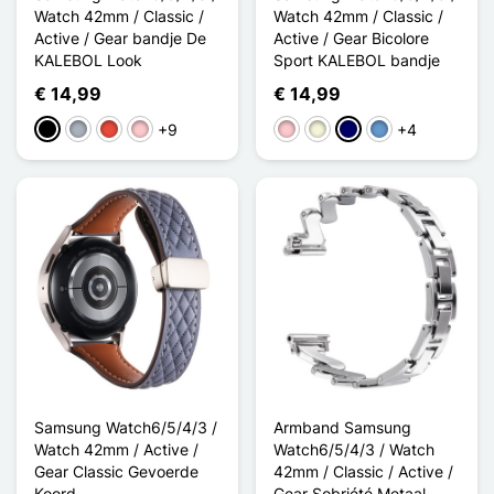
Watch 42mm / Classic /
Watch 42mm / Classic /
Active / Gear bandje De
Active / Gear Bicolore
KALEBOL Look
Sport KALEBOL bandje
€ 14,99
€ 14,99
+9
+4
Zwart
Grijs
Rood
Roze
Roze
Beige
Marine Blauw
Bleu Gris
Samsung Watch6/5/4/3 /
Armband Samsung
Watch 42mm / Active /
Watch6/5/4/3 / Watch
Gear Classic Gevoerde
42mm / Classic / Active /
Koord
Gear Sobriété Metaal