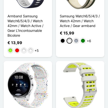
Armband Samsung
Samsung Watch6/5/4/3 /
Watch6/5/4/3 / Watch
Watch 42mm / Watch
42mm / Watch Active /
Active / Gear armband
Gear L'Incontournable
€ 15,99
Bicolore
+6
Zwart
Wit
Grijs
Groen
€ 13,99
+5
Appelgroen
Rouge / Noir
Noir / Bleu
Noir / Rouge