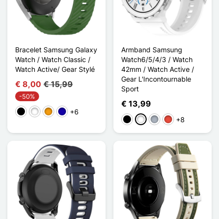
Bracelet Samsung Galaxy
Armband Samsung
Watch / Watch Classic /
Watch6/5/4/3 / Watch
Watch Active/ Gear Stylé
42mm / Watch Active /
Gear L'Incontournable
€ 8,00
€ 15,99
Sport
-50%
€ 13,99
+6
Zwart
Wit
Oranje
Donkerblauw
+8
Zwart
Wit
Grijs
Rood