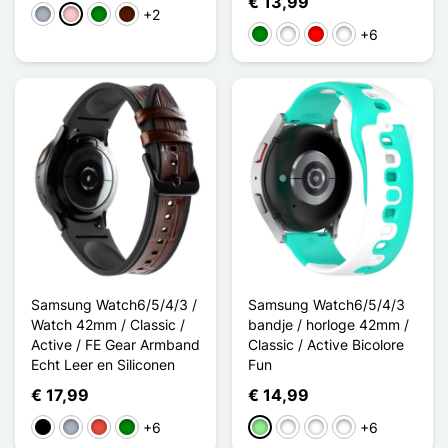
€ 13,99
+2
Grijs
Roze
Groen
Donkerbruin
+6
Groen
Rose / Blanc
Rouge / Noir
Noir/Gris
Samsung Watch6/5/4/3 /
Samsung Watch6/5/4/3
Watch 42mm / Classic /
bandje / horloge 42mm /
Active / FE Gear Armband
Classic / Active Bicolore
Echt Leer en Siliconen
Fun
€ 17,99
€ 14,99
+6
+6
Zwart
Grijs
Rood
Groen
Lichtgroen
Rose / Blanc
Gris / Blanc
Rouge / Vert