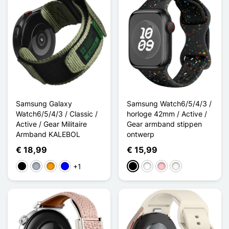
Samsung Galaxy
Samsung Watch6/5/4/3 /
Watch6/5/4/3 / Classic /
horloge 42mm / Active /
Active / Gear Militaire
Gear armband stippen
Armband KALEBOL
ontwerp
€ 18,99
€ 15,99
+1
Zwart
Grijs
Oranje
Blauw
Zwart
Wit
Roze
Blanc Étoilé