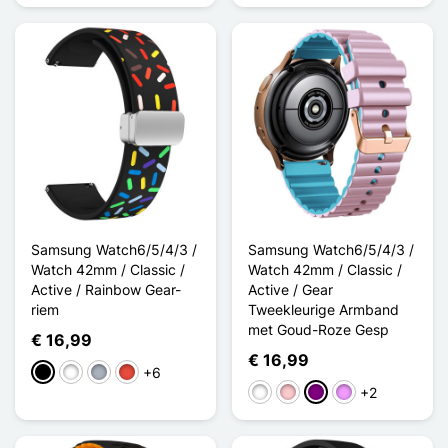
Samsung Watch6/5/4/3 /
Samsung Watch6/5/4/3 /
Watch 42mm / Classic /
Watch 42mm / Classic /
Active / Rainbow Gear-
Active / Gear
riem
Tweekleurige Armband
met Goud-Roze Gesp
€ 16,99
€ 16,99
+6
Zwart
Wit
Grijs
Rood
+2
Wit
Roze
Purper
Licht Violet