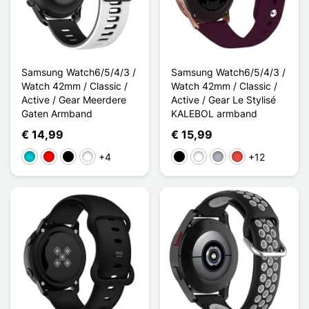
Samsung Watch6/5/4/3 /
Samsung Watch6/5/4/3 /
Watch 42mm / Classic /
Watch 42mm / Classic /
Active / Gear Meerdere
Active / Gear Le Stylisé
Gaten Armband
KALEBOL armband
€ 14,99
€ 15,99
+4
+12
Turkoois
Rouge Noir
Noir Gris
Noir Rouge
Zwart
Wit
Grijs
Rood