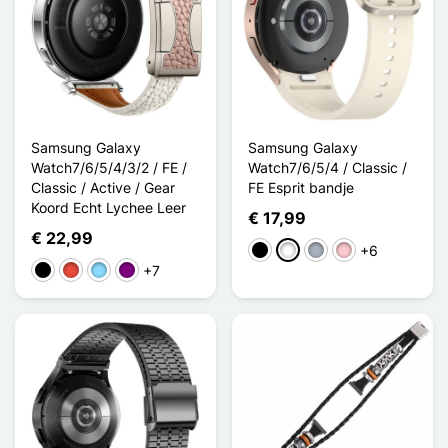
Samsung Galaxy
Samsung Galaxy
Watch7/6/5/4/3/2 / FE /
Watch7/6/5/4 / Classic /
Classic / Active / Gear
FE Esprit bandje
Koord Echt Lychee Leer
€ 17,99
€ 22,99
+6
Zwart
Wit
Grijs
Roze
+7
Zwart
Rood
Licht Blauw
Purper