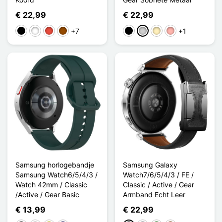
€ 22,99
€ 22,99
+7
+1
Zwart
Wit
Rood
Bruin
Zwart
Zilver
Golden
Rose Goud
Samsung horlogebandje
Samsung Galaxy
Samsung Watch6/5/4/3 /
Watch7/6/5/4/3 / FE /
Watch 42mm / Classic
Classic / Active / Gear
/Active / Gear Basic
Armband Echt Leer
€ 13,99
€ 22,99