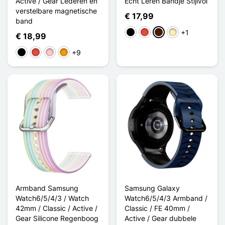
Active / Gear Lederen en
Echt Leren Bandje Stijlvol
verstelbare magnetische
€ 17,99
band
+1
Zwart
Rood
Donkerbruin
Lichtbruin
€ 18,99
+9
Zwart
Rood
Roze
Oranje
Armband Samsung
Samsung Galaxy
Watch6/5/4/3 / Watch
Watch6/5/4/3 Armband /
42mm / Classic / Active /
Classic / FE 40mm /
Gear Silicone Regenboog
Active / Gear dubbele