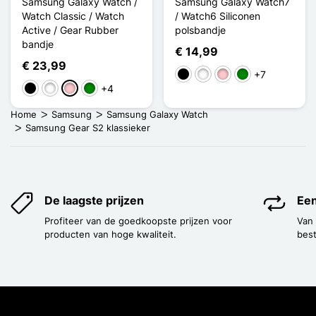
Samsung Galaxy Watch /
Samsung Galaxy Watch7
Watch Classic / Watch
/ Watch6 Siliconen
Active / Gear Rubber
polsbandje
bandje
€ 14,99
€ 23,99
+7
Zwart
Wit
Roze
Groen
+4
Zwart
Wit
Roze
Groen
Home
Samsung
Samsung Galaxy Watch
Samsung Gear S2 klassieker
De laagste prijzen
Een
Profiteer van de goedkoopste prijzen voor
Van
producten van hoge kwaliteit.
best