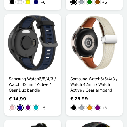
+6
+5
Zwart
Wit
Geel
Marine Blauw
Zwart
Grijs
Groen
Bruin
Samsung Watch6/5/4/3 /
Samsung Watch6/5/4/3 /
Watch 42mm / Active /
Watch 42mm / Watch
Gear Duo bandje
Active / Gear armband
€ 14,99
€ 25,99
+5
+6
Roze
Donkerblauw
Purper
Turkoois
Zwart
Grijs
Oranje
Purper