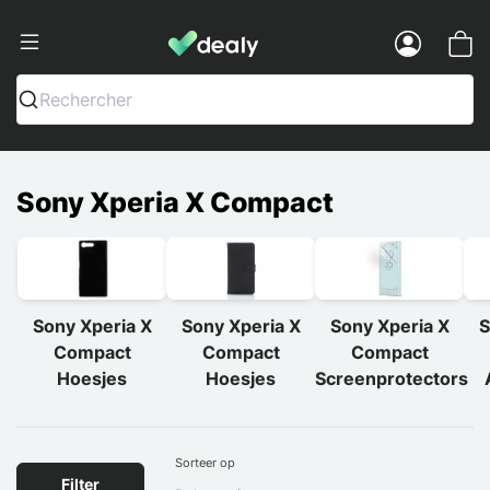
Dealy - Telefoonhoesjes en Accessoir
Menu
Rechercher
Sony Xperia X Compact
Sony Xperia X
Sony Xperia X
Sony Xperia X
S
Compact
Compact
Compact
Hoesjes
Hoesjes
Screenprotectors
Sorteer op
Filter