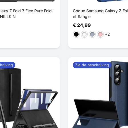
axy Z Fold 7 Flex Pure Fold-
Coque Samsung Galaxy Z Fol
e NILLKIN
et Sangle
€ 24,99
+2
Zwart
Wit
Grijs
Roze
hrijving
Zie de beschrijving