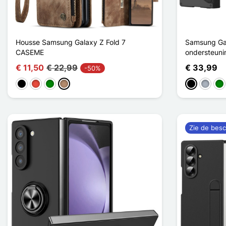
Housse Samsung Galaxy Z Fold 7
Samsung Gal
CASEME
ondersteuni
€ 11,50
€ 22,99
€ 33,99
-50%
Zwart
Rood
Groen
Mol
Zwart
Grijs
Gr
Zie de besc