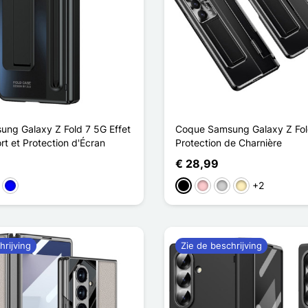
ng Galaxy Z Fold 7 5G Effet
Coque Samsung Galaxy Z Fol
t et Protection d'Écran
Protection de Charnière
€ 28,99
+2
lden
Blauw
Zwart
Roze
Zilver
Golden
hrijving
Zie de beschrijving