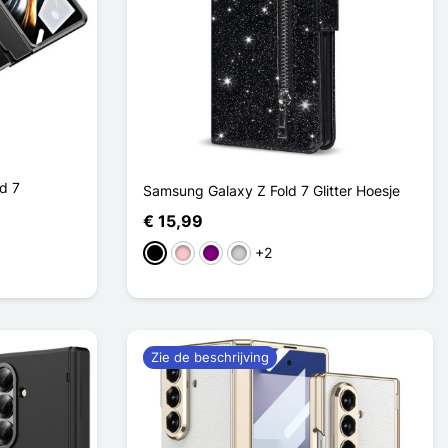
d 7
Samsung Galaxy Z Fold 7 Glitter Hoesje
€ 15,99
+2
Zwart
Roze
Purper
Zilver
Zie de beschrijving