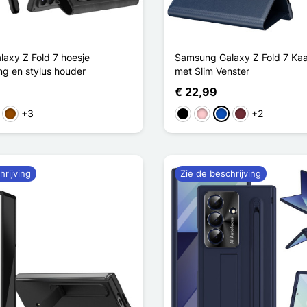
axy Z Fold 7 hoesje
Samsung Galaxy Z Fold 7 Kaa
ng en stylus houder
met Slim Venster
€ 22,99
+3
+2
oen
Bruin
Zwart
Roze
Saphir
Rouge Vin
hrijving
Zie de beschrijving