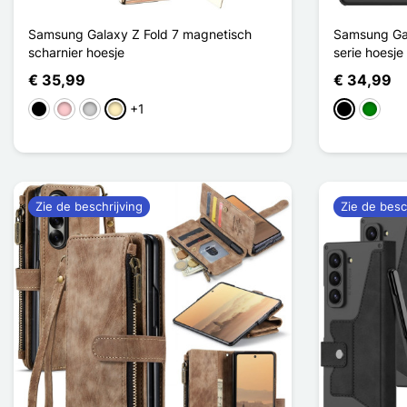
Samsung Galaxy Z Fold 7 magnetisch
Samsung Gal
scharnier hoesje
serie hoesj
€ 35,99
€ 34,99
+1
Zwart
Roze
Zilver
Golden
Zwart
Groen
Zie de beschrijving
Zie de besc