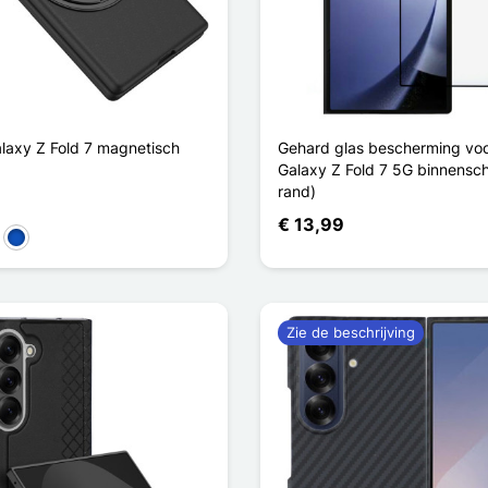
axy Z Fold 7 magnetisch
Gehard glas bescherming vo
Galaxy Z Fold 7 5G binnensc
rand)
€ 13,99
oen
Saphir
Zie de beschrijving