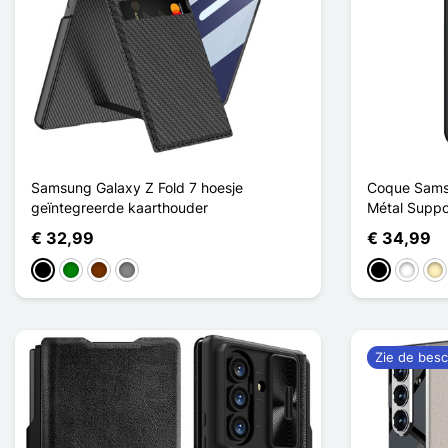
Samsung Galaxy Z Fold 7 hoesje
Coque Samsu
geïntegreerde kaarthouder
Métal Suppor
€ 32,99
€ 34,99
Zwart
Groen
Koffie
Gris Titanium
Zwart
Wit
Go
Zie de besc