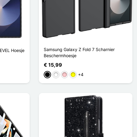
Samsung Galaxy Z Fold 7 Scharnier
LEVEL Hoesje
Beschermhoesje
€ 15,99
+4
Zwart
Wit
Roze
Geel