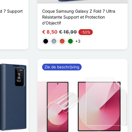
d 7 Support
Coque Samsung Galaxy Z Fold 7 Ultra
Résistante Support et Protection
d'Objectif
€ 8,50
€ 16,99
-50%
+3
Zwart
Grijs
Rood
Groen
Zie de beschrijving