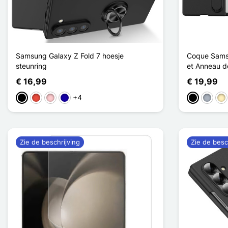
Samsung Galaxy Z Fold 7 hoesje
Coque Samsu
steunring
et Anneau d
€ 16,99
€ 19,99
+4
Zwart
Rood
Roze
Donkerblauw
Zwart
Grijs
Go
Zie de beschrijving
Zie de besc