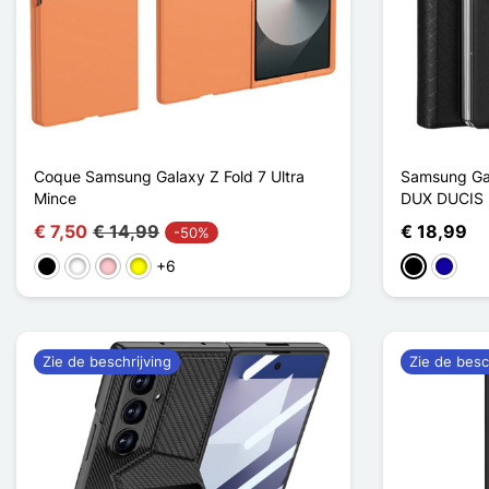
Coque Samsung Galaxy Z Fold 7 Ultra
Samsung Gala
Mince
DUX DUCIS
€ 7,50
€ 14,99
€ 18,99
-50%
+6
Zwart
Wit
Roze
Geel
Zwart
Donker
Zie de beschrijving
Zie de besc