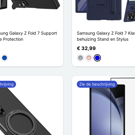
ng Galaxy Z Fold 7 Support
Samsung Galaxy Z Fold 7 Kla
e Protection
behuizing Stand en Stylus
€ 32,99
lden
Saphir
Grijs
Roze
Blauw
hrijving
Zie de beschrijving