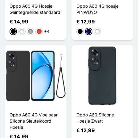
Oppo A60 4G Hoesje
Oppo A60 4G hoesje
Geïntegreerde standaard
PINWUYO
€ 14,99
€ 12,99
+4
Zwart
Wit
Grijs
Rood
Zwart
Marine Blauw
Vert Matcha
Oppo A60 4G Vloeibaar
Oppo A60 Silicone
Silicone Sleutelkoord
Hoesje Zwart
Hoesje
€ 12,99
€ 14,99