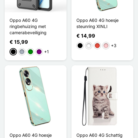
Oppo A60 4G
Oppo A60 4G hoesje
ringbehuizing met
steunring XINLI
camerabeveiliging
€ 14,99
€ 15,99
+3
Zwart
Wit
Rood
Roze
+1
Zwart
Grijs
Groen
Purper
Oppo A60 4G hoesje
Oppo A60 4G Schattig