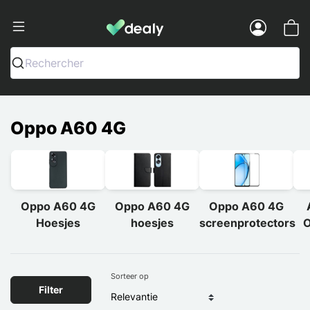
Dealy - Telefoonhoesjes en Accessoir
Menu
Rechercher
Oppo A60 4G
Oppo A60 4G
Oppo A60 4G
Oppo A60 4G
Hoesjes
hoesjes
screenprotectors
O
Sorteer op
Filter