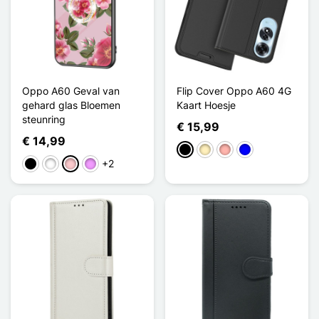
Oppo A60 Geval van
Flip Cover Oppo A60 4G
gehard glas Bloemen
Kaart Hoesje
steunring
€ 15,99
€ 14,99
Zwart
Golden
Rose Goud
Blauw
+2
Zwart
Wit
Roze
Licht Violet