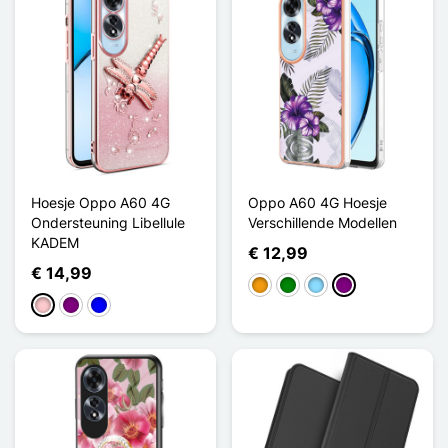
Hoesje Oppo A60 4G
Oppo A60 4G Hoesje
Ondersteuning Libellule
Verschillende Modellen
KADEM
€ 12,99
€ 14,99
Oranje
Groen
Licht Blauw
Purper
Roze
Purper
Blauw