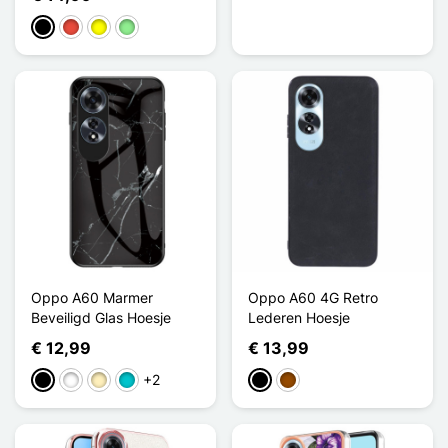
Zwart
Rood
Geel
Lichtgroen
Oppo A60 Marmer
Oppo A60 4G Retro
Beveiligd Glas Hoesje
Lederen Hoesje
€ 12,99
€ 13,99
+2
Zwart
Wit
Golden
Turkoois
Zwart
Bruin