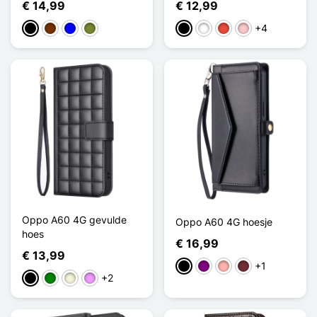
€ 14,99
€ 12,99
+4
Zwart
Koffie
Blauw
Khaki
Zwart
Wit
Rood
Roze
Oppo A60 4G gevulde
Oppo A60 4G hoesje
hoes
€ 16,99
€ 13,99
+1
Zwart
Purper
Rose Goud
Rouge Vin
+2
Zwart
Groen
Beige
Licht Violet