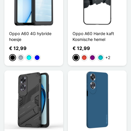
Oppo A60 4G hybride
Oppo A60 Harde kaft
hoesje
Kosmische hemel
€ 12,99
€ 12,99
+2
Zwart
Grijs
Cyaan
Blauw
Zwart
Rood
Purper
Turkoois