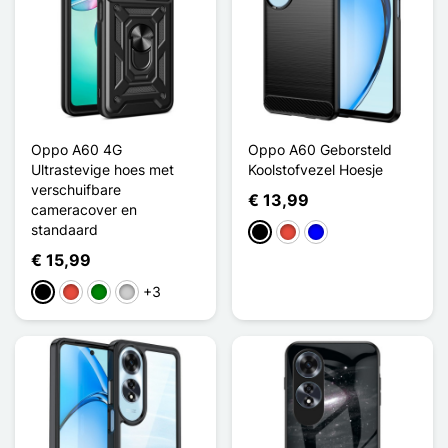
Oppo A60 4G
Oppo A60 Geborsteld
Ultrastevige hoes met
Koolstofvezel Hoesje
verschuifbare
€ 13,99
cameracover en
standaard
Zwart
Rood
Blauw
€ 15,99
+3
Zwart
Rood
Groen
Zilver