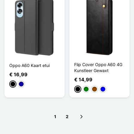
Flip Cover Oppo A60 4G
Oppo A60 Kaart etui
Kunstleer Gewaxt
€ 16,99
€ 14,99
Zwart
Donkerblauw
Zwart
Groen
Bruin
Blauw
1
2
Next page