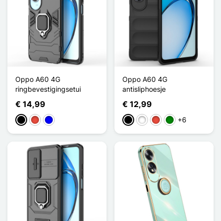
Oppo A60 4G
Oppo A60 4G
ringbevestigingsetui
antisliphoesje
€ 14,99
€ 12,99
+6
Zwart
Rood
Blauw
Zwart
Wit
Rood
Groen