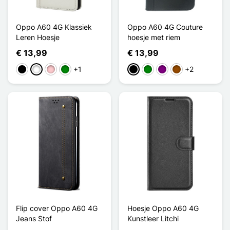
Oppo A60 4G Klassiek
Oppo A60 4G Couture
Leren Hoesje
hoesje met riem
€ 13,99
€ 13,99
+1
+2
Zwart
Wit
Roze
Groen
Zwart
Groen
Purper
Bruin
Flip cover Oppo A60 4G
Hoesje Oppo A60 4G
Jeans Stof
Kunstleer Litchi