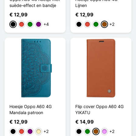
suède-effect en bandje
Lijnen
€ 12,99
€ 12,99
+4
+2
Zwart
Rood
Groen
Purper
Zwart
Rood
Groen
Bruin
Hoesje Oppo A60 4G
Flip cover Oppo A60 4G
Mandala patroon
YIKATU
€ 12,99
€ 14,99
+2
+2
Zwart
Rood
Purper
Golden
Zwart
Groen
Bruin
Licht Violet