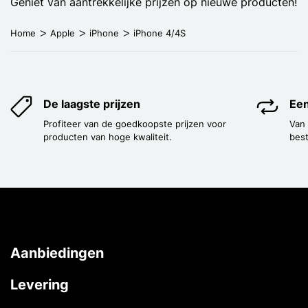
Geniet van aantrekkelijke prijzen op nieuwe producten!
Home
Apple
iPhone
iPhone 4/4S
De laagste prijzen
Een
Profiteer van de goedkoopste prijzen voor
Van
producten van hoge kwaliteit.
best
Aanbiedingen
Levering