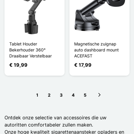
Tablet Houder
Magnetische zuignap
Bekerhouder 360°
auto dashboard mount
Draaibaar Verstelbaar
ACEFAST
€ 19,99
€ 17,99
1
2
3
4
5
Next page
Ontdek onze selectie van accessoires die uw
autoritten comfortabeler zullen maken.
Onze hoge kwaliteit sigarettenaansteker opladers en