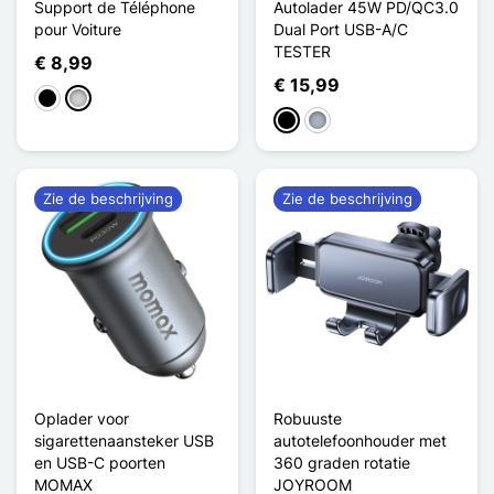
Support de Téléphone
Autolader 45W PD/QC3.0
pour Voiture
Dual Port USB-A/C
TESTER
€ 8,99
€ 15,99
Zwart
Zilver
Zwart
Grijs
Zie de beschrijving
Zie de beschrijving
Oplader voor
Robuuste
sigarettenaansteker USB
autotelefoonhouder met
en USB-C poorten
360 graden rotatie
MOMAX
JOYROOM