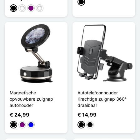
Zwart
Zwart
Wit
Purper
Bleu Ciel
Magnetische
Autotelefoonhouder
opvouwbare zuignap
Krachtige zuignap 360°
autohouder
draaibaar
€ 24,99
€ 14,99
Zwart
Purper
Blauw
Style A
Style B