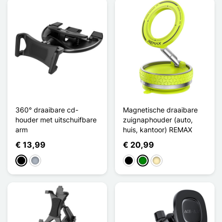
360° draaibare cd-
Magnetische draaibare
houder met uitschuifbare
zuignaphouder (auto,
arm
huis, kantoor) REMAX
€ 13,99
€ 20,99
Zwart
Grijs
Zwart
Groen
Golden