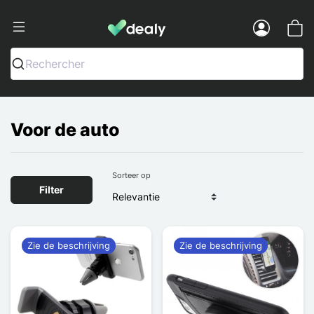
Dealy - Telefoonhoesjes en Accessoir
Menu
Rechercher
Voor de auto
Sorteer op
Filter
Zie de beschrijving
Zie de beschrijving