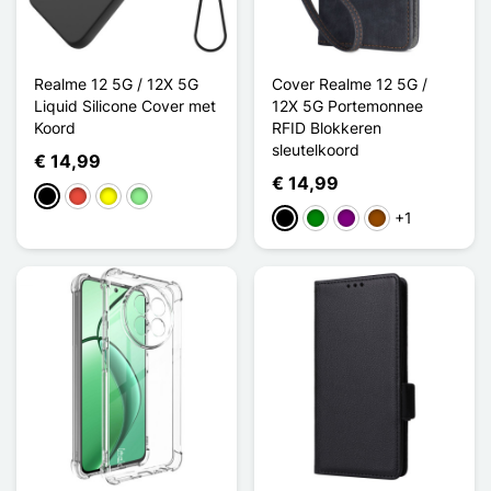
Realme 12 5G / 12X 5G
Cover Realme 12 5G /
Liquid Silicone Cover met
12X 5G Portemonnee
Koord
RFID Blokkeren
sleutelkoord
€ 14,99
€ 14,99
Zwart
Rood
Geel
Lichtgroen
+1
Zwart
Groen
Purper
Bruin