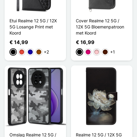
Etui Realme 12 5G / 12X
Cover Realme 12 5G /
5G Losange Print met
12X 5G Bloemenpatroon
Koord
met Koord
€ 14,99
€ 16,99
+2
+1
Zwart
Rood
Donkerblauw
Bruin
Zwart
Magenta
Roze
Donkerbruin
Omslag Realme 12 5G /
Realme 12 5G / 12X 5G