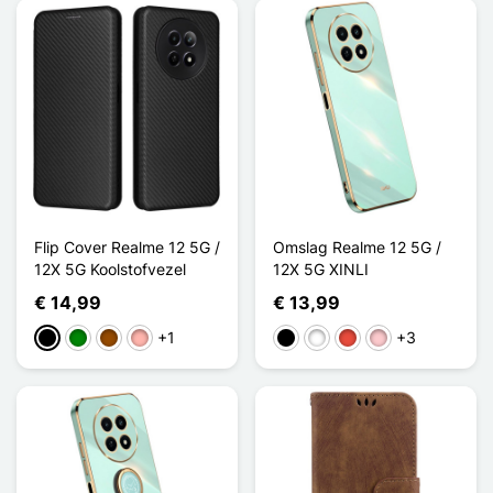
Flip Cover Realme 12 5G /
Omslag Realme 12 5G /
12X 5G Koolstofvezel
12X 5G XINLI
€ 14,99
€ 13,99
+1
+3
Zwart
Groen
Bruin
Rose Goud
Zwart
Wit
Rood
Roze