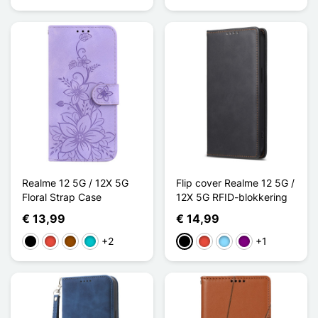
Realme 12 5G / 12X 5G
Flip cover Realme 12 5G /
Floral Strap Case
12X 5G RFID-blokkering
€ 13,99
€ 14,99
+2
+1
Zwart
Rood
Bruin
Turkoois
Zwart
Rood
Licht Blauw
Purper