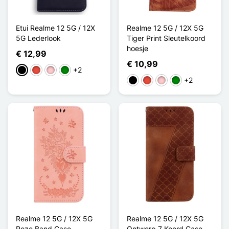
Etui Realme 12 5G / 12X
Realme 12 5G / 12X 5G
5G Lederlook
Tiger Print Sleutelkoord
hoesje
€ 12,99
€ 10,99
+2
Zwart
Rood
Roze
Groen
+2
Zwart
Rood
Roze
Groen
Realme 12 5G / 12X 5G
Realme 12 5G / 12X 5G
Roze Band Case
Ontwerp 7 Koord Case