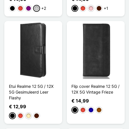
+2
+1
Zwart
Rood
Purper
Zilver
Zwart
Rood
Roze
Donkerbruin
Etui Realme 12 5G / 12X
Flip cover Realme 12 5G /
5G Gesimuleerd Leer
12X 5G Vintage Frieze
Flashy
€ 14,99
€ 12,99
Zwart
Rood
Donkerblauw
Bruin
Zwart
Rood
Golden
Donkerbruin