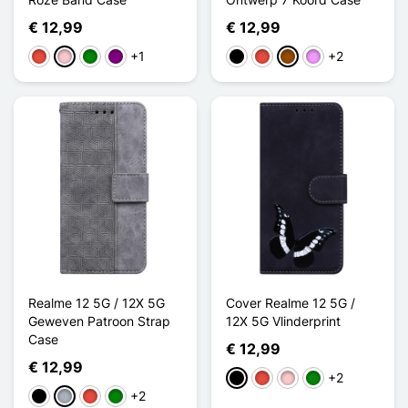
€ 12,99
€ 12,99
+1
+2
Rood
Roze
Groen
Purper
Zwart
Rood
Bruin
Licht Violet
Realme 12 5G / 12X 5G
Cover Realme 12 5G /
Geweven Patroon Strap
12X 5G Vlinderprint
Case
€ 12,99
€ 12,99
+2
Zwart
Rood
Roze
Groen
+2
Zwart
Grijs
Rood
Groen