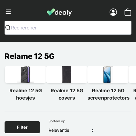
Dealy - Telefoonhoesjes en Accessoir
Menu
Rechercher
Relame 12 5G
Realme 12 5G
Realme 12 5G
Realme 12 5G
R
hoesjes
covers
screenprotectors
Sorteer op
Filter