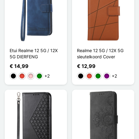
Etui Realme 12 5G / 12X
Realme 12 5G / 12X 5G
5G DIERFENG
sleutelkoord Cover
€ 14,99
€ 12,99
+2
+2
Zwart
Rood
Roze
Groen
Zwart
Rood
Groen
Purper