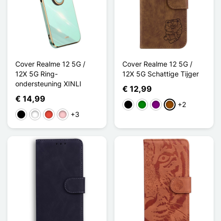
Cover Realme 12 5G /
Cover Realme 12 5G /
12X 5G Ring-
12X 5G Schattige Tijger
ondersteuning XINLI
€ 12,99
€ 14,99
+2
Zwart
Groen
Purper
Bruin
+3
Zwart
Wit
Rood
Roze