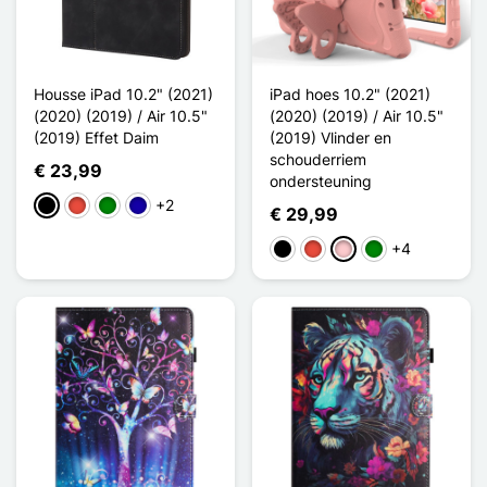
Housse iPad 10.2" (2021)
iPad hoes 10.2" (2021)
(2020) (2019) / Air 10.5"
(2020) (2019) / Air 10.5"
(2019) Effet Daim
(2019) Vlinder en
schouderriem
€ 23,99
ondersteuning
+2
Zwart
Rood
Groen
Donkerblauw
€ 29,99
+4
Zwart
Rood
Roze
Groen