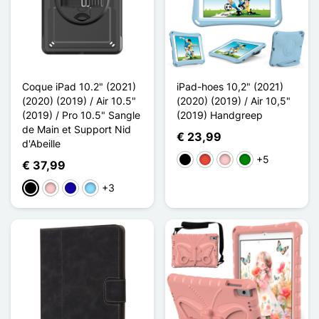
Coque iPad 10.2" (2021)
iPad-hoes 10,2" (2021)
(2020) (2019) / Air 10.5"
(2020) (2019) / Air 10,5"
(2019) / Pro 10.5" Sangle
(2019) Handgreep
de Main et Support Nid
€ 23,99
d'Abeille
+5
Zwart
Rood
Roze
Groen
€ 37,99
+3
Zwart
Roze
Donkerblauw
Licht Blauw