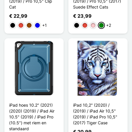
(2019) / Pro 10,5" Clip
(2019) / Pro 10,5" (2017)
Cat
Suede Effect Cats
€ 22,99
€ 23,99
+1
+2
Zwart
Rood
Bruin
Blauw
Zwart
Rood
Roze
Groen
iPad hoes 10.2" (2021)
iPad 10,2" (2020) /
(2020) (2019) / iPad Air
(2019) / iPad Air 10,5"
10.5" (2019) / iPad Pro
(2019) / iPad Pro 10,5"
(10.5") met riem en
(2017) Tiger Case
standaard
€ 20,99