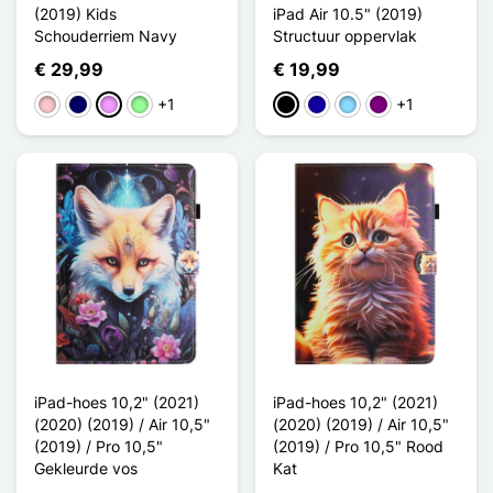
(2019) Kids
iPad Air 10.5" (2019)
Schouderriem Navy
Structuur oppervlak
€ 29,99
€ 19,99
+1
+1
Roze
Marine Blauw
Licht Violet
Vert Menthe
Zwart
Donkerblauw
Licht Blauw
Purper
iPad-hoes 10,2" (2021)
iPad-hoes 10,2" (2021)
(2020) (2019) / Air 10,5"
(2020) (2019) / Air 10,5"
(2019) / Pro 10,5"
(2019) / Pro 10,5" Rood
Gekleurde vos
Kat