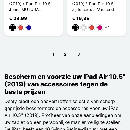
(2019) / iPad Pro 10.5"
(2019) / iPad Pro 10.5"
Jeans MUTURAL
Zijde textuur Versterkt
€ 28,99
€ 16,99
+4
Zwart
Rood
Donkerblauw
Zwart
Wit
Rood
Magenta
1
2
Next page
Bescherm en voorzie uw iPad Air 10.5''
(2019) van accessoires tegen de
beste prijzen
Dealy biedt een onovertroffen selectie van scherp
geprijsde beschermers en accessoires voor uw iPad
Air 10.5'' (2019). Profiteer van onze aanbiedingen om
uw tablet op een persoonlijke manier veilig te stellen.
De iPad heeft een 10,5-inch Retina-display met een