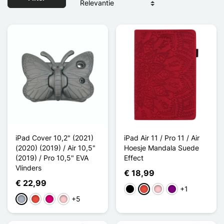
iPad Cover 10,2" (2021)
iPad Air 11 / Pro 11 / Air
(2020) (2019) / Air 10,5"
Hoesje Mandala Suede
(2019) / Pro 10,5" EVA
Effect
Vlinders
€ 18,99
€ 22,99
+1
Zwart
Rood
Roze
Purper
+5
Grijs
Rood
Magenta
Roze