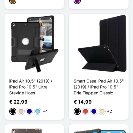
Bruin
Purper
iPad Air 10,5" (2019) /
Smart Case iPad Air 10.5"
iPad Pro 10,5" Ultra
(2019) / iPad Pro 10.5"
Stevige Hoes
Drie Flappen Classic
€ 22,99
€ 14,99
+4
+2
Zwart
Roze
Donkerblauw
Licht Blauw
Zwart
Rood
Donkerblauw
Golden