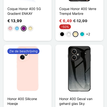
Coque Honor 400 5G
Coque Honor 400 Verre
Gradient ENKAY
Trempé Marbre
€ 13,99
€ 6,49
€ 12,99
-50%
Roze
Licht Blauw
Purper
Golden
+2
Zwart
Wit
Golden
Turkoois
Zie de beschrijving
Honor 400 Silicone
Honor 400 Geval van
Hoesje
gehard glas Sky