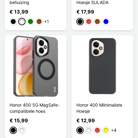
behuizing
Hoesje SULADA
€ 13,99
€ 17,99
+1
Zwart
Wit
Groen
Bruin
Zwart
Rood
Bruin
Blauw
Honor 400 5G MagSafe-
Honor 400 Miinimaliste
compatibele hoes
Hoesje
€ 15,99
€ 12,99
+4
Zwart
Wit
Zwart
Wit
Rood
Geel