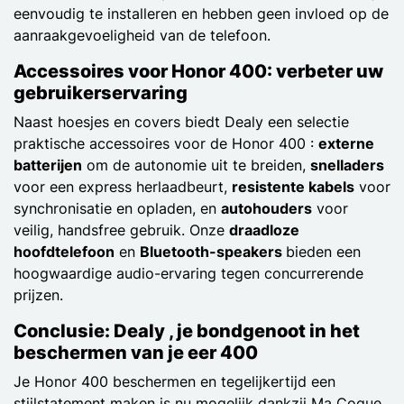
eenvoudig te installeren en hebben geen invloed op de
aanraakgevoeligheid van de telefoon.
Accessoires voor Honor 400: verbeter uw
gebruikerservaring
Naast hoesjes en covers biedt Dealy een selectie
praktische accessoires voor de Honor 400 :
externe
batterijen
om de autonomie uit te breiden,
snelladers
voor een express herlaadbeurt,
resistente kabels
voor
synchronisatie en opladen, en
autohouders
voor
veilig, handsfree gebruik. Onze
draadloze
hoofdtelefoon
en
Bluetooth-speakers
bieden een
hoogwaardige audio-ervaring tegen concurrerende
prijzen.
Conclusie: Dealy , je bondgenoot in het
beschermen van je eer 400
Je Honor 400 beschermen en tegelijkertijd een
stijlstatement maken is nu mogelijk dankzij Ma Coque.