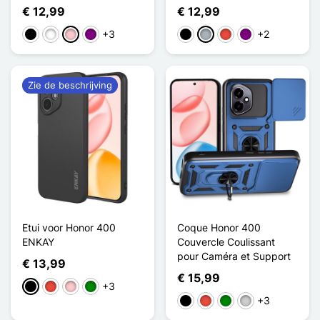
€ 12,99
€ 12,99
+3
+2
Zwart
Wit
Roze
Purper
Zwart
Grijs
Rood
Purper
Zie de beschrijving
Etui voor Honor 400
Coque Honor 400
ENKAY
Couvercle Coulissant
pour Caméra et Support
€ 13,99
€ 15,99
+3
Zwart
Rood
Roze
Groen
+3
Zwart
Rood
Groen
Zilver