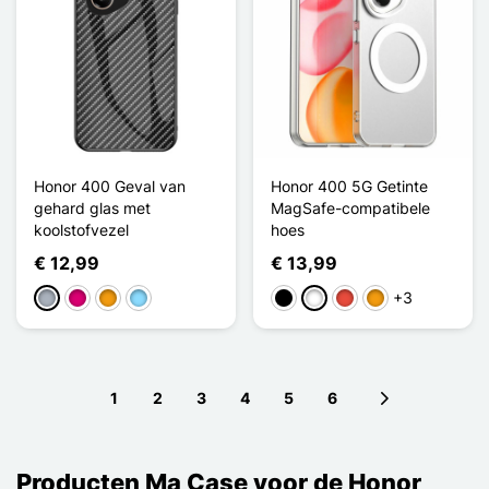
Honor 400 Geval van
Honor 400 5G Getinte
gehard glas met
MagSafe-compatibele
koolstofvezel
hoes
€ 12,99
€ 13,99
+3
Grijs
Magenta
Oranje
Licht Blauw
Zwart
Wit
Rood
Oranje
1
2
3
4
5
6
Next page
Producten Ma Case voor de Honor