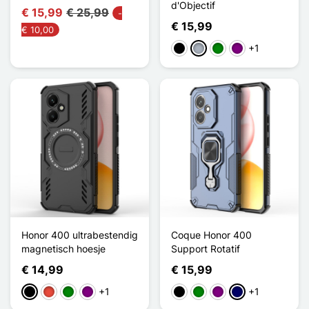
d'Objectif
€ 15,99
€ 25,99
-
€ 15,99
€ 10,00
+1
Zwart
Grijs
Groen
Purper
Honor 400 ultrabestendig
Coque Honor 400
magnetisch hoesje
Support Rotatif
€ 14,99
€ 15,99
+1
+1
Zwart
Rood
Groen
Purper
Zwart
Groen
Purper
Marine Blauw