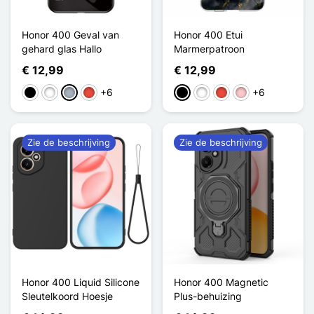
Honor 400 Geval van
Honor 400 Etui
gehard glas Hallo
Marmerpatroon
€ 12,99
€ 12,99
+6
+6
Zwart
Wit
Grijs
Rood
Zwart
Wit
Rood
Roze
Zie de beschrijving
Zie de beschrijving
Honor 400 Liquid Silicone
Honor 400 Magnetic
Sleutelkoord Hoesje
Plus-behuizing