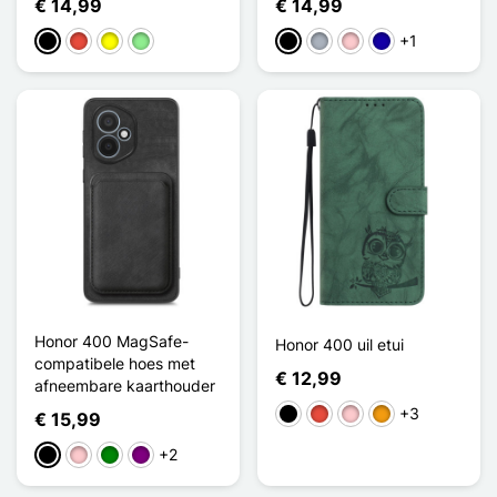
€ 14,99
€ 14,99
+1
Zwart
Rood
Geel
Lichtgroen
Zwart
Grijs
Roze
Donkerblauw
Honor 400 MagSafe-
Honor 400 uil etui
compatibele hoes met
€ 12,99
afneembare kaarthouder
+3
Zwart
Rood
Roze
Oranje
€ 15,99
+2
Zwart
Roze
Groen
Purper