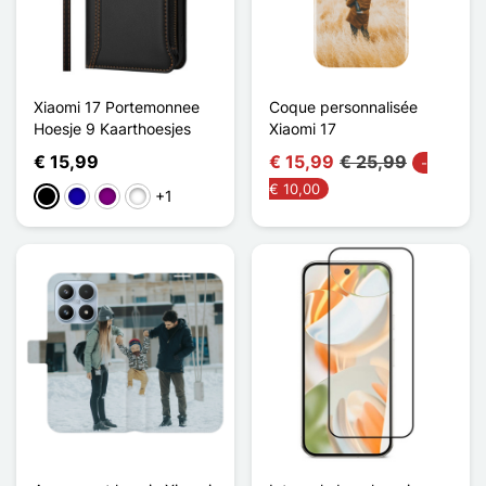
Xiaomi 17 Portemonnee
Coque personnalisée
Hoesje 9 Kaarthoesjes
Xiaomi 17
€ 15,99
€ 15,99
€ 25,99
-
€ 10,00
+1
Zwart
Donkerblauw
Purper
Vert Foncé