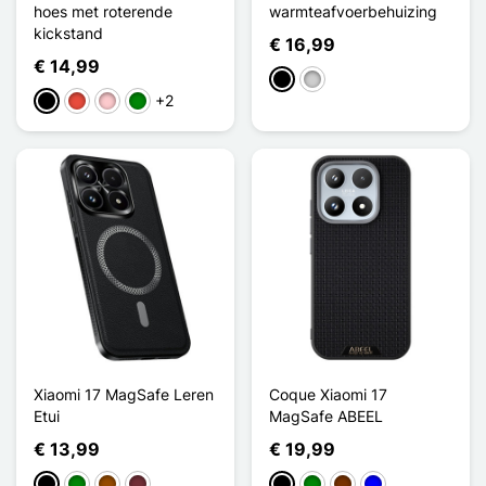
hoes met roterende
warmteafvoerbehuizing
kickstand
€ 16,99
€ 14,99
Zwart
Zilver
+2
Zwart
Rood
Roze
Groen
Xiaomi 17 MagSafe Leren
Coque Xiaomi 17
Etui
MagSafe ABEEL
€ 13,99
€ 19,99
Zwart
Groen
Bruin
Rouge Vin
Zwart
Groen
Koffie
Blauw