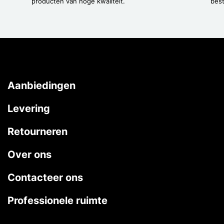
producten van hoge kwaliteit.
best
Aanbiedingen
Levering
Retourneren
Over ons
Contacteer ons
Professionele ruimte