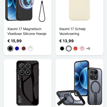
Xiaomi 17 Magnetisch
Xiaomi 17 Schelp
Vloeibaar Silicone Hoesje
Vezelvoering
€ 15,99
€ 13,99
+6
Zwart
Donkerblauw
Rouge Vin
Vert Foncé
Zwart
Wit
Rood
Roze