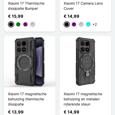
Xiaomi 17 Thermische
Xiaomi 17 Camera Lens
dissipatie Bumper
Cover
€ 15,99
€ 14,99
+2
Zwart
Groen
Purper
Zilver
Zwart
Purper
Zilver
Cyaan
Xiaomi 17 magnetische
Xiaomi 17 magnetische
behuizing thermische
behuizing en metalen
dissipatie
roterende steun
€ 13,99
€ 14,99