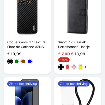
Coque Xiaomi 17 Texture
Xiaomi 17 Klassiek
Fibre de Carbone AZNS
Portemonnee Hoesje
€ 13,99
€ 7,00
€ 13,99
-50%
Zwart
Groen
Bruin
Blauw
+3
Zwart
Rood
Roze
Geel
Zie de beschrijving
Zie de beschrijving