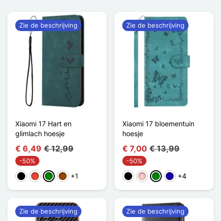
Zie de beschrijving
Zie de beschrijving
Xiaomi 17 Hart en
Xiaomi 17 bloementuin
glimlach hoesje
hoesje
€ 6,49
€ 12,99
€ 7,00
€ 13,99
-50%
-50%
+1
+4
Zwart
Rood
Groen
Bruin
Zwart
Roze
Groen
Donkerblauw
Zie de beschrijving
Zie de beschrijving