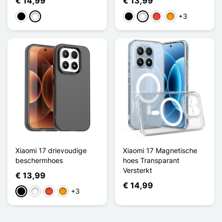
€ 14,99
€ 13,99
+3
Zwart
Wit
Zwart
Wit
Rood
Oranje
Xiaomi 17 drievoudige
Xiaomi 17 Magnetische
beschermhoes
hoes Transparant
Versterkt
€ 13,99
€ 14,99
+3
Zwart
Wit
Rood
Oranje