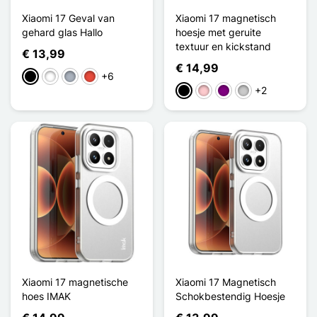
Xiaomi 17 Geval van
Xiaomi 17 magnetisch
gehard glas Hallo
hoesje met geruite
textuur en kickstand
€ 13,99
€ 14,99
+6
Zwart
Wit
Grijs
Rood
+2
Zwart
Roze
Purper
Transparant
Xiaomi 17 magnetische
Xiaomi 17 Magnetisch
hoes IMAK
Schokbestendig Hoesje