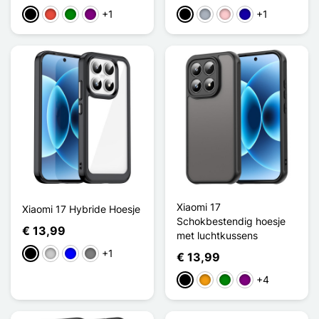
+1
+1
Zwart
Rood
Groen
Purper
Zwart
Grijs
Roze
Donkerblauw
Xiaomi 17
Xiaomi 17 Hybride Hoesje
Schokbestendig hoesje
€ 13,99
met luchtkussens
+1
Zwart
Transparant
Blauw
Gris Transparent
€ 13,99
+4
Zwart
Oranje
Groen
Purper