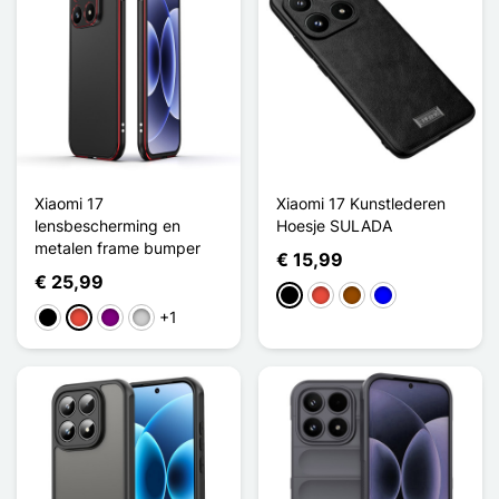
Xiaomi 17
Xiaomi 17 Kunstlederen
lensbescherming en
Hoesje SULADA
metalen frame bumper
€ 15,99
€ 25,99
Zwart
Rood
Bruin
Blauw
+1
Zwart
Rood
Purper
Zilver