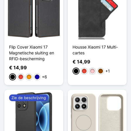
Flip Cover Xiaomi 17
Housse Xiaomi 17 Multi-
Magnetische sluiting en
cartes
RFID-bescherming
€ 14,99
€ 14,99
+1
Zwart
Rood
Roze
Bruin
+6
Zwart
Rood
Oranje
Donkerblauw
Zie de beschrijving