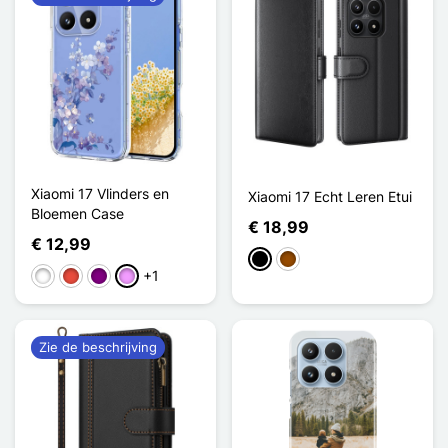
Xiaomi 17 Vlinders en
Xiaomi 17 Echt Leren Etui
Bloemen Case
€ 18,99
€ 12,99
Zwart
Bruin
+1
Wit
Rood
Purper
Licht Violet
Zie de beschrijving