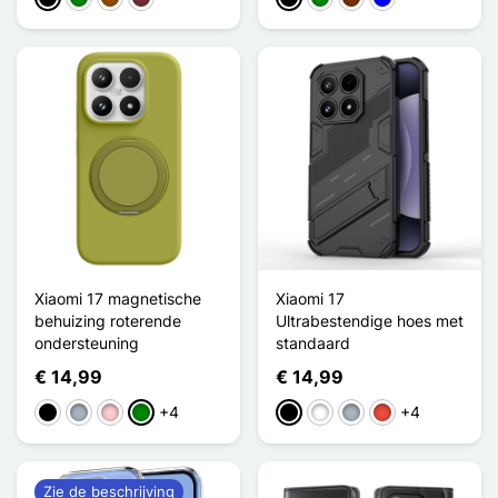
Xiaomi 17 magnetische
Xiaomi 17
behuizing roterende
Ultrabestendige hoes met
ondersteuning
standaard
€ 14,99
€ 14,99
+4
+4
Zwart
Grijs
Roze
Groen
Zwart
Wit
Grijs
Rood
Zie de beschrijving