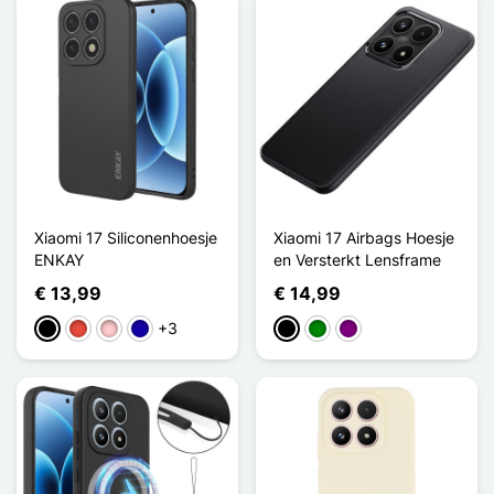
Xiaomi 17 Siliconenhoesje
Xiaomi 17 Airbags Hoesje
ENKAY
en Versterkt Lensframe
€ 13,99
€ 14,99
+3
Zwart
Rood
Roze
Donkerblauw
Zwart
Groen
Purper