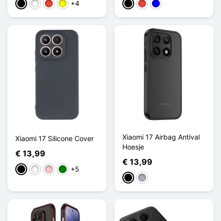
+4
Zwart
Wit
Rood
Geel
Zwart
Rood
Blauw
Xiaomi 17 Airbag Antival
Xiaomi 17 Silicone Cover
Hoesje
€ 13,99
€ 13,99
+5
Zwart
Wit
Roze
Groen
Zwart
Grijs