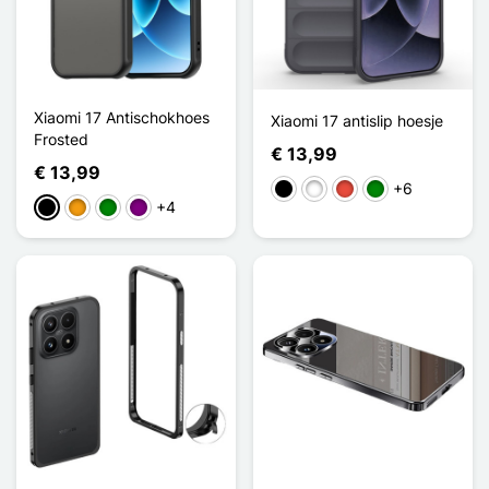
Xiaomi 17 Antischokhoes
Xiaomi 17 antislip hoesje
Frosted
€ 13,99
€ 13,99
+6
Zwart
Wit
Rood
Groen
+4
Zwart
Oranje
Groen
Purper