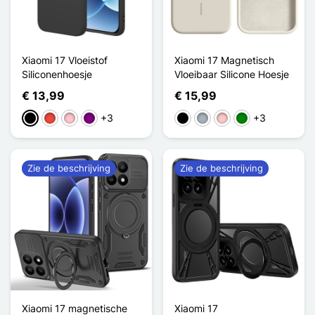
Xiaomi 17 Vloeistof
Xiaomi 17 Magnetisch
Siliconenhoesje
Vloeibaar Silicone Hoesje
€ 13,99
€ 15,99
+3
+3
Zwart
Rood
Roze
Purper
Zwart
Grijs
Roze
Groen
Zie de beschrijving
Zie de beschrijving
Xiaomi 17 magnetische
Xiaomi 17