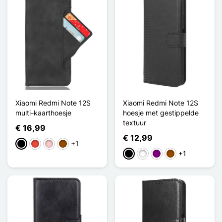
Xiaomi Redmi Note 12S
Xiaomi Redmi Note 12S
multi-kaarthoesje
hoesje met gestippelde
textuur
€ 16,99
€ 12,99
+1
Zwart
Rood
Roze
Bruin
+1
Zwart
Wit
Purper
Bruin