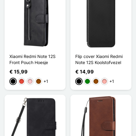
Xiaomi Redmi Note 12S
Flip cover Xiaomi Redmi
Front Pouch Hoesje
Note 12S Koolstofvezel
€ 15,99
€ 14,99
+1
+1
Zwart
Rood
Roze
Bruin
Zwart
Groen
Bruin
Rose Goud