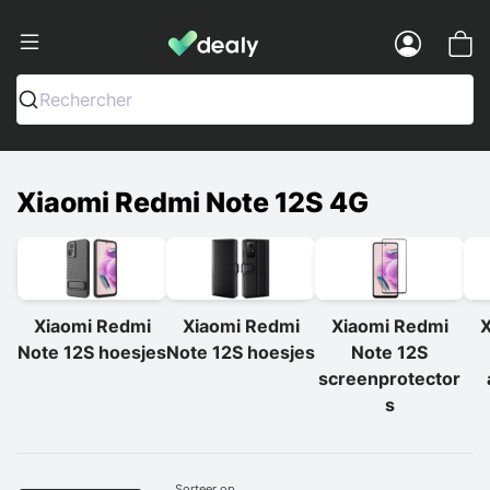
Dealy - Telefoonhoesjes en Accessoir
Menu
Rechercher
Xiaomi Redmi Note 12S 4G
Xiaomi Redmi
Xiaomi Redmi
Xiaomi Redmi
X
Note 12S hoesjes
Note 12S hoesjes
Note 12S
screenprotector
s
Sorteer op