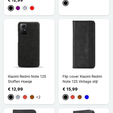
Zwart
Zwart
Purper
Gris Lavande
Rouge Cerise
Xiaomi Redmi Note 12S
Flip cover Xiaomi Redmi
Stoffen Hoesje
Note 12S Vintage stijl
€ 12,99
€ 15,99
+2
Zwart
Grijs
Rood
Bruin
Zwart
Rood
Bruin
Blauw