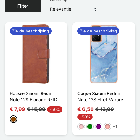
Filter
Zie de beschrijving
Zie de beschrijving
Housse Xiaomi Redmi
Coque Xiaomi Redmi
Note 12S Blocage RFID
Note 12S Effet Marbre
€ 7,99
€ 15,99
€ 6,50
€ 12,99
-50%
-50%
Bruin
+1
Roze
Groen
Purper
Rose Goud