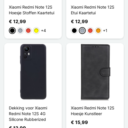
Xiaomi Redmi Note 12S
Xiaomi Redmi Note 12S
Hoesje Stoffen Kaartetui
Etui Kaartetui
€ 12,99
€ 12,99
+4
+1
Zwart
Grijs
Rood
Geel
Zwart
Grijs
Rood
Oranje
Dekking voor Xiaomi
Xiaomi Redmi Note 12S
Redmi Note 12S 4G
Hoesje Kunstleer
Silicone Rubberized
€ 15,99
€ 12,99