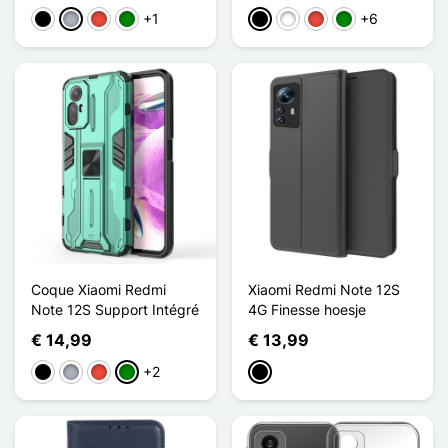
+1
+6
Zwart
Grijs
Rood
Groen
Zwart
Wit
Rood
Groen
Coque Xiaomi Redmi
Xiaomi Redmi Note 12S
Note 12S Support Intégré
4G Finesse hoesje
€ 14,99
€ 13,99
+2
Zwart
Grijs
Rood
Groen
Zwart