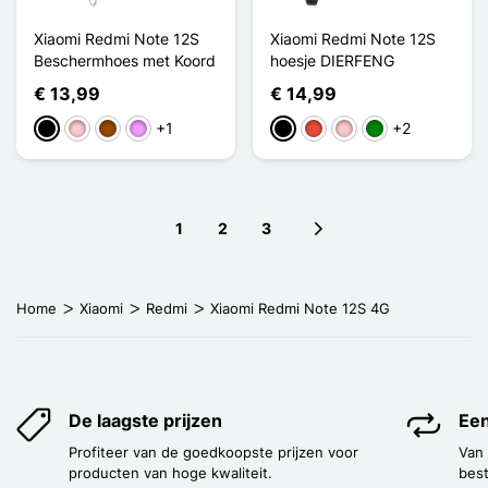
Xiaomi Redmi Note 12S
Xiaomi Redmi Note 12S
Beschermhoes met Koord
hoesje DIERFENG
€ 13,99
€ 14,99
+1
+2
Zwart
Roze
Bruin
Licht Violet
Zwart
Rood
Roze
Groen
1
2
3
Next page
Home
Xiaomi
Redmi
Xiaomi Redmi Note 12S 4G
De laagste prijzen
Een
Profiteer van de goedkoopste prijzen voor
Van
producten van hoge kwaliteit.
best