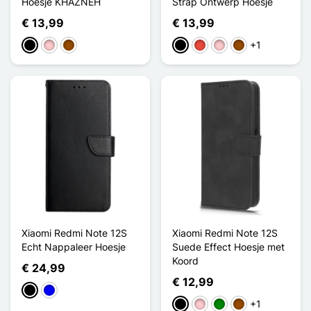
Hoesje KHAZNEH
Strap Ontwerp Hoesje
€ 13,99
€ 13,99
+1
Zwart
Roze
Bruin
Zwart
Rood
Roze
Bruin
Xiaomi Redmi Note 12S
Xiaomi Redmi Note 12S
Echt Nappaleer Hoesje
Suede Effect Hoesje met
Koord
€ 24,99
€ 12,99
Zwart
Blauw
+1
Zwart
Roze
Groen
Bruin