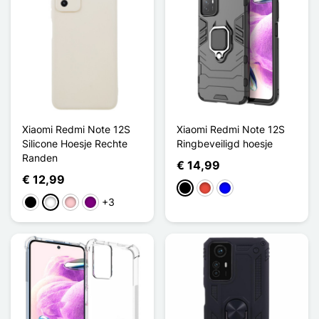
Xiaomi Redmi Note 12S
Xiaomi Redmi Note 12S
Silicone Hoesje Rechte
Ringbeveiligd hoesje
Randen
€ 14,99
€ 12,99
Zwart
Rood
Blauw
+3
Zwart
Wit
Roze
Purper