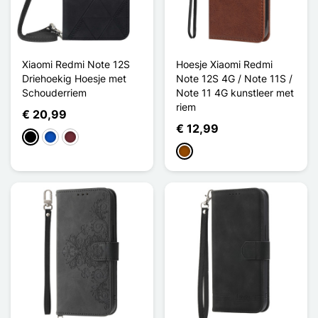
Xiaomi Redmi Note 12S
Hoesje Xiaomi Redmi
Driehoekig Hoesje met
Note 12S 4G / Note 11S /
Schouderriem
Note 11 4G kunstleer met
riem
€ 20,99
€ 12,99
Zwart
Saphir
Rouge Vin
Bruin