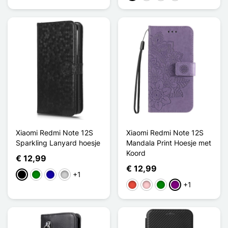
Xiaomi Redmi Note 12S
Xiaomi Redmi Note 12S
Sparkling Lanyard hoesje
Mandala Print Hoesje met
Koord
€ 12,99
€ 12,99
+1
Zwart
Groen
Donkerblauw
Zilver
+1
Rood
Roze
Groen
Purper