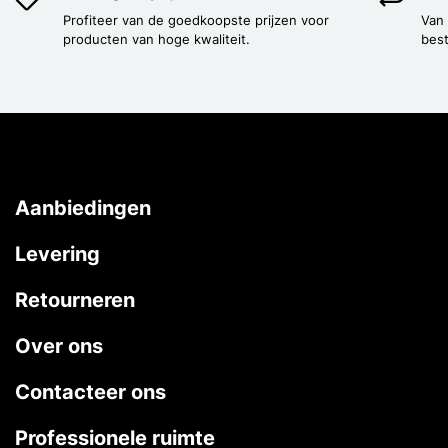
Profiteer van de goedkoopste prijzen voor
Van
producten van hoge kwaliteit.
best
Aanbiedingen
Levering
Retourneren
Over ons
Contacteer ons
Professionele ruimte