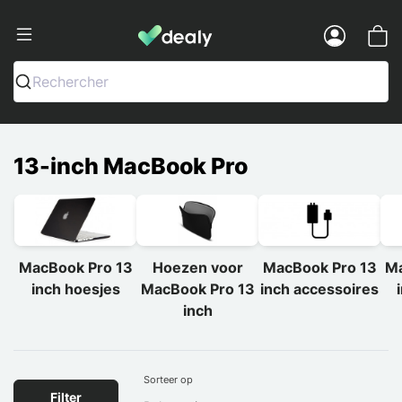
Dealy - Telefoonhoesjes en Accessoir
Menu
Rechercher
13-inch MacBook Pro
MacBook Pro 13
Hoezen voor
MacBook Pro 13
Ma
inch hoesjes
MacBook Pro 13
inch accessoires
inch
Sorteer op
Filter