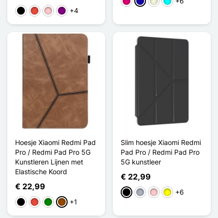
+6
Magenta
Donkerblauw
Beige
Cyaan
+4
Zwart
Rood
Roze
Purper
Hoesje Xiaomi Redmi Pad
Slim hoesje Xiaomi Redmi
Pro / Redmi Pad Pro 5G
Pad Pro / Redmi Pad Pro
Kunstleren Lijnen met
5G kunstleer
Elastische Koord
€ 22,99
€ 22,99
+6
Zwart
Grijs
Roze
Geel
+1
Zwart
Rood
Groen
Bruin