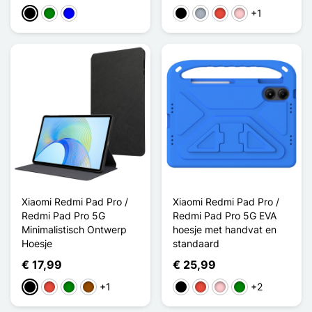
+1
Zwart
Groen
Blauw
Zwart
Grijs
Rood
Roze
Xiaomi Redmi Pad Pro /
Xiaomi Redmi Pad Pro /
Redmi Pad Pro 5G
Redmi Pad Pro 5G EVA
Minimalistisch Ontwerp
hoesje met handvat en
Hoesje
standaard
€ 17,99
€ 25,99
+1
+2
Zwart
Rood
Groen
Bruin
Zwart
Rood
Roze
Groen