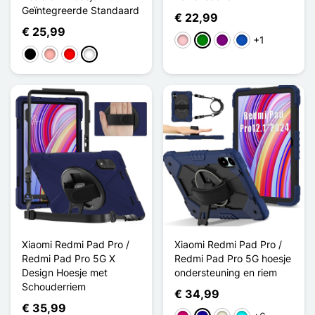
Geïntegreerde Standaard
€ 22,99
€ 25,99
+1
Roze
Groen
Purper
Saphir
Zwart
Rose Goud
Rouge Noir
Vert Menthe Gris
Xiaomi Redmi Pad Pro /
Xiaomi Redmi Pad Pro /
Redmi Pad Pro 5G X
Redmi Pad Pro 5G hoesje
Design Hoesje met
ondersteuning en riem
Schouderriem
€ 34,99
€ 35,99