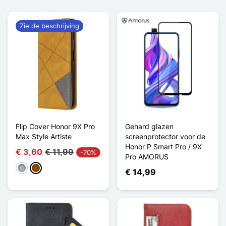
Zie de beschrijving
Flip Cover Honor 9X Pro
Gehard glazen
Max Style Artiste
screenprotector voor de
Honor P Smart Pro / 9X
€ 3,60
€ 11,99
-70%
Pro AMORUS
Grijs
Bruin
€ 14,99