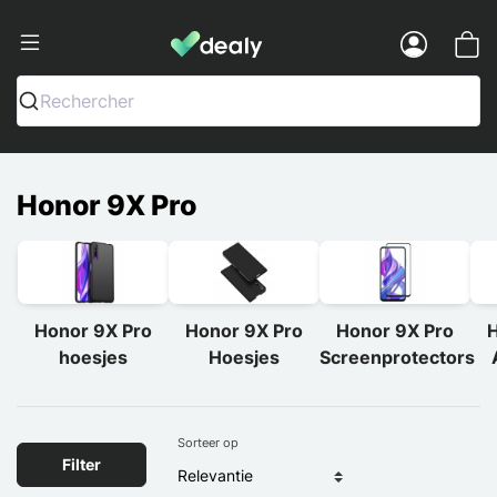
Dealy - Telefoonhoesjes en Accessoir
Menu
Rechercher
Honor 9X Pro
Honor 9X Pro
Honor 9X Pro
Honor 9X Pro
H
hoesjes
Hoesjes
Screenprotectors
Sorteer op
Filter