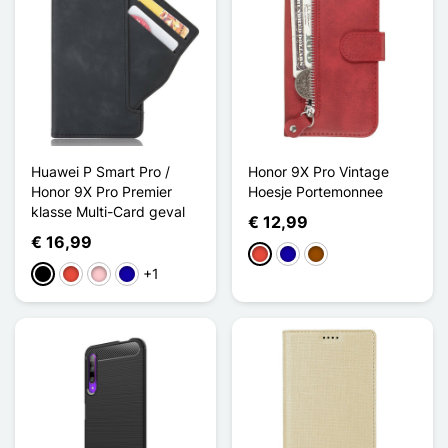
Huawei P Smart Pro /
Honor 9X Pro Vintage
Honor 9X Pro Premier
Hoesje Portemonnee
klasse Multi-Card geval
€ 12,99
€ 16,99
Rood
Donkerblauw
Bruin
+1
Zwart
Rood
Roze
Donkerblauw