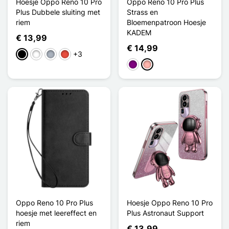
Hoesje Oppo Reno 10 Pro
Oppo Reno 10 Pro Plus
Plus Dubbele sluiting met
Strass en
riem
Bloemenpatroon Hoesje
KADEM
€ 13,99
€ 14,99
+3
Zwart
Wit
Grijs
Rood
Purper
Rose Goud
Oppo Reno 10 Pro Plus
Hoesje Oppo Reno 10 Pro
hoesje met leereffect en
Plus Astronaut Support
riem
€ 13,99