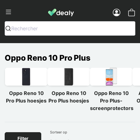
Dealy - Telefoonhoesjes en Accessoir
Menu
Rechercher
Oppo Reno 10 Pro Plus
Oppo Reno 10
Oppo Reno 10
Oppo Reno 10
Pro Plus hoesjes
Pro Plus hoesjes
Pro Plus-
O
screenprotectors
Sorteer op
Filter