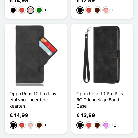
€ 14,99
€ 12,99
+1
+1
Zwart
Rood
Roze
Groen
Zwart
Rood
Donkerbruin
Rose Goud
Oppo Reno 10 Pro Plus
Oppo Reno 10 Pro Plus
etui voor meerdere
5G Driehoekige Band
kaarten
Case
€ 14,99
€ 13,99
+1
+2
Zwart
Rood
Roze
Donkerbruin
Zwart
Rood
Donkerbruin
Licht Violet