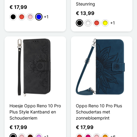
Steunring
€ 17,99
€ 13,99
+1
Zwart
Rood
Roze
Blauw
+1
Zwart
Wit
Rood
Geel
Hoesje Oppo Reno 10 Pro
Oppo Reno 10 Pro Plus
Plus Style Kantband en
Schoudertas met
Schouderriem
zonnebloemprint
€ 17,99
€ 17,99
+1
+6