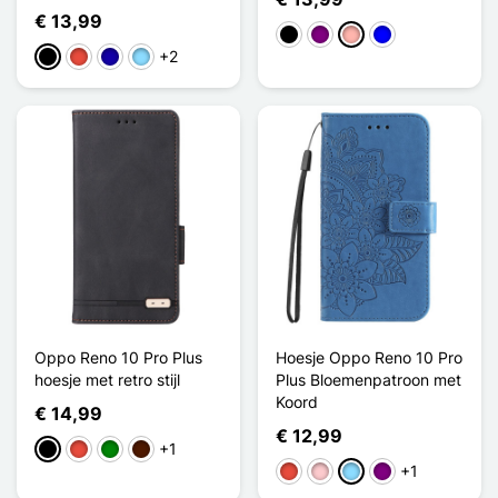
€ 13,99
Zwart
Purper
Rose Goud
Blauw
+2
Zwart
Rood
Donkerblauw
Licht Blauw
Oppo Reno 10 Pro Plus
Hoesje Oppo Reno 10 Pro
hoesje met retro stijl
Plus Bloemenpatroon met
Koord
€ 14,99
€ 12,99
+1
Zwart
Rood
Groen
Donkerbruin
+1
Rood
Roze
Licht Blauw
Purper