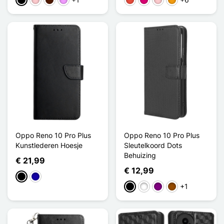
Zwart
Roze
Donkerbruin
Licht Violet
Rood
Magenta
Roze
Oranje
Oppo Reno 10 Pro Plus
Oppo Reno 10 Pro Plus
Kunstlederen Hoesje
Sleutelkoord Dots
Behuizing
€ 21,99
€ 12,99
Zwart
Donkerblauw
+1
Zwart
Wit
Purper
Bruin