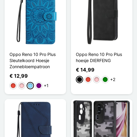
Oppo Reno 10 Pro Plus
Oppo Reno 10 Pro Plus
Sleutelkoord Hoesje
hoesje DIERFENG
Zonnebloempatroon
€ 14,99
€ 12,99
+2
Zwart
Rood
Roze
Groen
+1
Rood
Roze
Licht Blauw
Purper