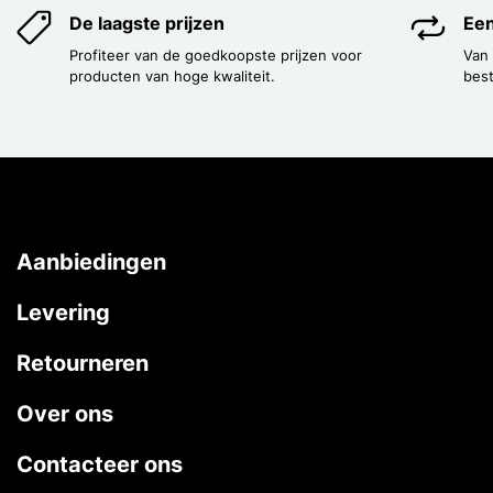
De laagste prijzen
Een
Profiteer van de goedkoopste prijzen voor
Van
producten van hoge kwaliteit.
best
Aanbiedingen
Levering
Retourneren
Over ons
Contacteer ons