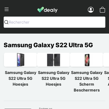
Dealy - Telefoonhoesjes en Accessoir
Menu
Rechercher
Samsung Galaxy S22 Ultra 5G
Samsung Galaxy
Samsung Galaxy
Samsung Galaxy
Sa
S22 Ultra 5G
S22 Ultra 5G
S22 Ultra 5G
Hoesjes
Hoesjes
Scherm
Beschermers
Sorteer op