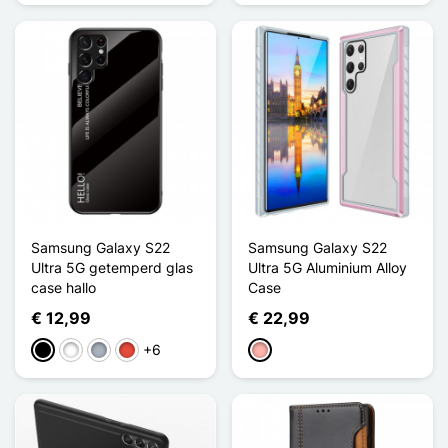
Samsung Galaxy S22
Samsung Galaxy S22
Ultra 5G getemperd glas
Ultra 5G Aluminium Alloy
case hallo
Case
€ 12,99
€ 22,99
+6
Zwart
Wit
Grijs
Rood
Rose Goud