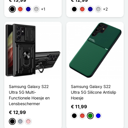
+1
+2
Zwart
Rood
Donkerblauw
Zilver
Zwart
Rood
Donkerblauw
Zilver
Samsung Galaxy S22
Samsung Galaxy S22
Ultra 5G Multi-
Ultra 5G Silicone Antislip
Functionele Hoesje en
Hoesje
Lensbeschermer
€ 11,99
€ 12,99
Zwart
Rood
Groen
Blauw
Zwart
Grijs
Roze