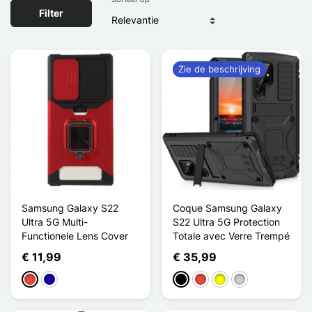
Filter
Zie de beschrijving
Samsung Galaxy S22
Coque Samsung Galaxy
Ultra 5G Multi-
S22 Ultra 5G Protection
Functionele Lens Cover
Totale avec Verre Trempé
€ 11,99
€ 35,99
Rood
Donkerblauw
Zwart
Rood
Geel
Zilver