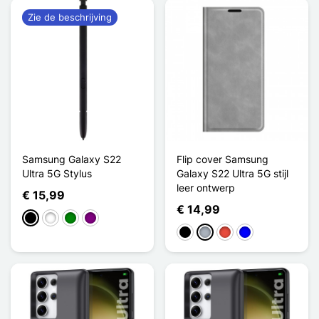
Zie de beschrijving
Samsung Galaxy S22
Flip cover Samsung
Ultra 5G Stylus
Galaxy S22 Ultra 5G stijl
leer ontwerp
€ 15,99
€ 14,99
Zwart
Wit
Groen
Purper
Zwart
Grijs
Rood
Blauw