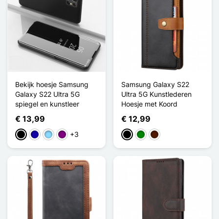
Bekijk hoesje Samsung
Samsung Galaxy S22
Galaxy S22 Ultra 5G
Ultra 5G Kunstlederen
spiegel en kunstleer
Hoesje met Koord
€ 13,99
€ 12,99
+3
Zwart
Donkerblauw
Licht Blauw
Purper
Zwart
Groen
Donkerbruin