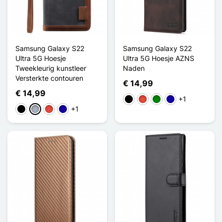
Samsung Galaxy S22
Samsung Galaxy S22
Ultra 5G Hoesje
Ultra 5G Hoesje AZNS
Tweekleurig kunstleer
Naden
Versterkte contouren
€ 14,99
€ 14,99
+1
Zwart
Rood
Groen
Donkerblauw
+1
Zwart
Grijs
Rood
Donkerblauw