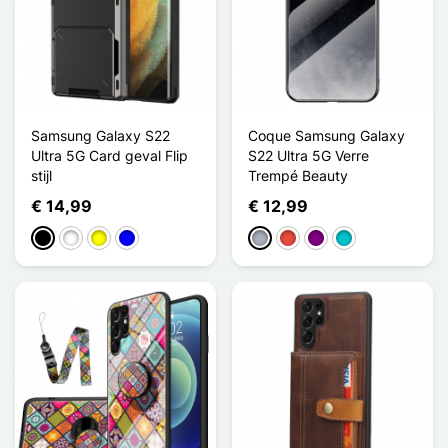
Samsung Galaxy S22
Coque Samsung Galaxy
Ultra 5G Card geval Flip
S22 Ultra 5G Verre
stijl
Trempé Beauty
€ 14,99
€ 12,99
Zwart
Wit
Geel
Blauw
Grijs
Rood
Purper
Turkoois