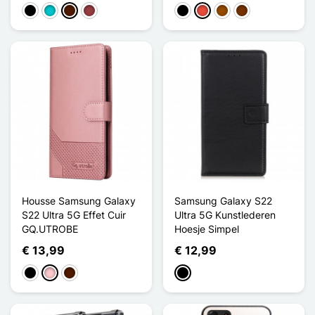
Zwart
Turkoois
Donkerbruin
Donkerrood
Zwart
Rood
Bruin
Koffie
Housse Samsung Galaxy
Samsung Galaxy S22
S22 Ultra 5G Effet Cuir
Ultra 5G Kunstlederen
GQ.UTROBE
Hoesje Simpel
€ 13,99
€ 12,99
Zwart
Roze
Donkerbruin
Zwart