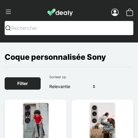
Dealy - Telefoonhoesjes en Accessoir
Menu
Rechercher
Coque personnalisée Sony
Sorteer op
Filter