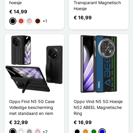
hoesje
Transparant Magnetisch
Hoesje
€ 14,99
€ 16,99
+1
Zwart
Rood
Roze
Donkerbruin
Oppo Find N5 5G Case
Oppo Vind N5 5G Hoesje
Volledige bescherming
N52 ABEEL Magnetische
met standaard en riem
Ring
€ 32,99
€ 16,99
+2
Zwart
Wit
Grijs
Roze
Zwart
Oranje
Groen
Blauw