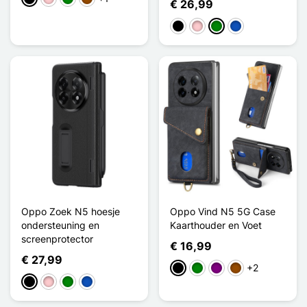
€ 26,99
Zwart
Roze
Groen
Saphir
Oppo Zoek N5 hoesje
Oppo Vind N5 5G Case
ondersteuning en
Kaarthouder en Voet
screenprotector
€ 16,99
€ 27,99
+2
Zwart
Groen
Purper
Bruin
Zwart
Roze
Groen
Saphir