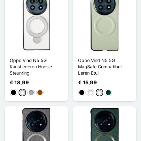
Oppo Vind N5 5G
Oppo Vind N5 5G
Kunstlederen Hoesje
MagSafe Compatibel
Steunring
Leren Etui
€ 18,99
€ 15,99
Zwart
Wit
Grijs
Bruin
Zwart
Wit
Vert Clair
Vert Noirâtre