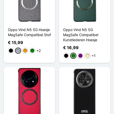
Oppo Vind N5 5G Hoesje
Oppo Vind N5 5G
MagSafe Compatibel Stof
MagSafe Compatibel
Kunstlederen Hoesje
€ 15,99
€ 16,99
+2
Zwart
Grijs
Oranje
Groen
+1
Zwart
Groen
Purper
Golden