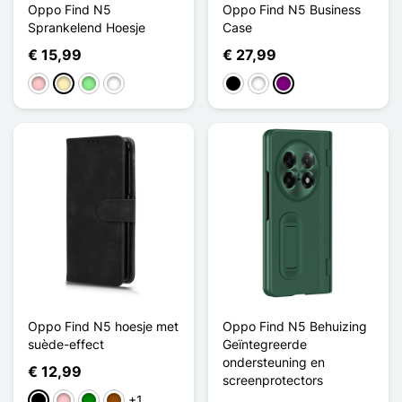
Oppo Find N5
Oppo Find N5 Business
Sprankelend Hoesje
Case
€ 15,99
€ 27,99
Roze
Golden
Lichtgroen
Bleu Dégradé
Zwart
Wit
Purper
Oppo Find N5 hoesje met
Oppo Find N5 Behuizing
suède-effect
Geïntegreerde
ondersteuning en
€ 12,99
screenprotectors
+1
Zwart
Roze
Groen
Bruin