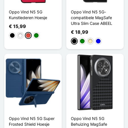
Oppo Vind N5 5G
Oppo Vind N5 5G-
Kunstlederen Hoesje
compatibele MagSafe
Ultra Slim Case ABEEL
€ 15,99
€ 18,99
Zwart
Wit
Rood
Groen
Zwart
Groen
Golden
Blauw
Oppo Vind N5 5G Super
Oppo Vind N5 5G
Frosted Shield Hoesje
Behuizing MagSafe