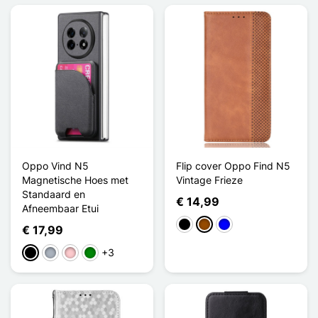
Oppo Vind N5
Flip cover Oppo Find N5
Magnetische Hoes met
Vintage Frieze
Standaard en
€ 14,99
Afneembaar Etui
Zwart
Bruin
Blauw
€ 17,99
+3
Zwart
Grijs
Roze
Groen