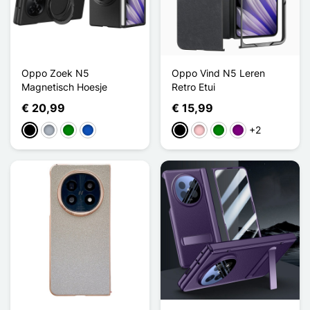
Oppo Zoek N5
Oppo Vind N5 Leren
Magnetisch Hoesje
Retro Etui
€ 20,99
€ 15,99
+2
Zwart
Grijs
Groen
Saphir
Zwart
Roze
Groen
Purper