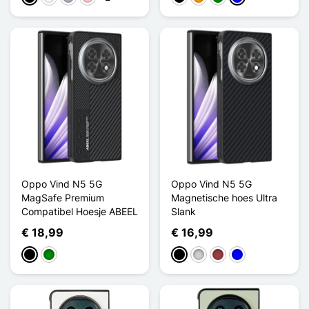
Oppo Vind N5 5G
Oppo Vind N5 5G
MagSafe Premium
Magnetische hoes Ultra
Compatibel Hoesje ABEEL
Slank
€ 18,99
€ 16,99
Zwart
Groen
Zwart
Zilver
Donkerrood
Blauw