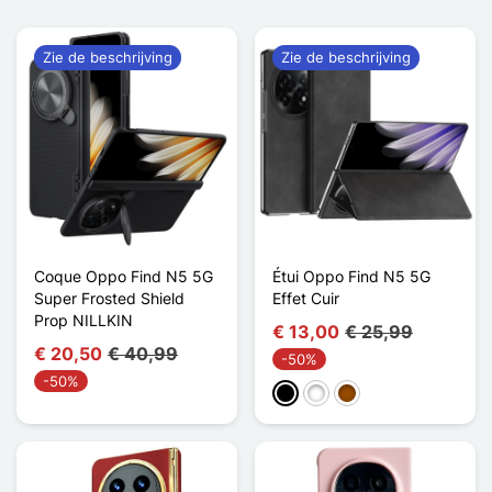
Zie de beschrijving
Zie de beschrijving
Coque Oppo Find N5 5G
Étui Oppo Find N5 5G
Super Frosted Shield
Effet Cuir
Prop NILLKIN
€ 13,00
€ 25,99
€ 20,50
€ 40,99
-50%
-50%
Zwart
Wit
Bruin