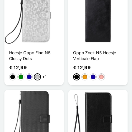
Hoesje Oppo Find N5
Oppo Zoek N5 Hoesje
Glossy Dots
Verticale Flap
€ 12,99
€ 12,99
+1
Zwart
Groen
Donkerblauw
Zilver
Zwart
Oranje
Donkerblauw
Rose Goud