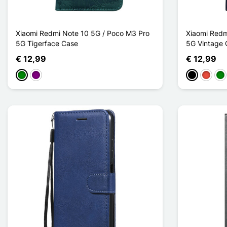
Xiaomi Redmi Note 10 5G / Poco M3 Pro
Xiaomi Redm
5G Tigerface Case
5G Vintage 
€ 12,99
€ 12,99
Groen
Purper
Zwart
Rood
Gr