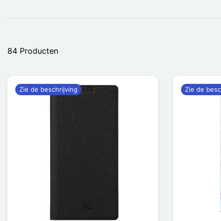
84 Producten
Zie de beschrijving
Zie de besc