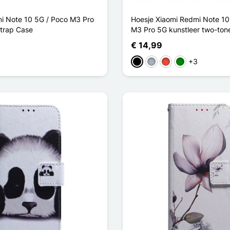
i Note 10 5G / Poco M3 Pro
Hoesje Xiaomi Redmi Note 10
Strap Case
M3 Pro 5G kunstleer two-tone
€ 14,99
+3
Zwart
Grijs
Rood
Groen