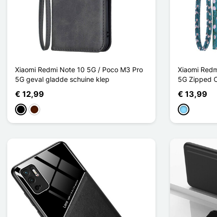
Xiaomi Redmi Note 10 5G / Poco M3 Pro
Xiaomi Redm
5G geval gladde schuine klep
5G Zipped 
€ 12,99
€ 13,99
Zwart
Donkerbruin
Licht Blauw