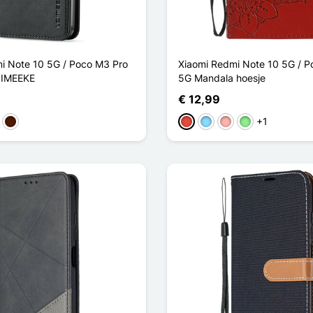
i Note 10 5G / Poco M3 Pro
Xiaomi Redmi Note 10 5G / P
.IMEEKE
5G Mandala hoesje
€ 12,99
+1
in
Donkerbruin
Rood
Licht Blauw
Rose Goud
Lichtgroen