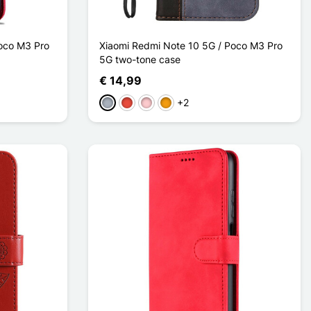
oco M3 Pro
Xiaomi Redmi Note 10 5G / Poco M3 Pro
5G two-tone case
€ 14,99
+2
Grijs
Rood
Roze
Oranje