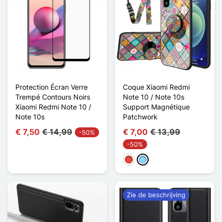
Protection Écran Verre
Coque Xiaomi Redmi
Trempé Contours Noirs
Note 10 / Note 10s
Xiaomi Redmi Note 10 /
Support Magnétique
Note 10s
Patchwork
€ 7,50
€ 14,99
€ 7,00
€ 13,99
-50%
-50%
Rood
Licht Blauw
Zie de beschrijving