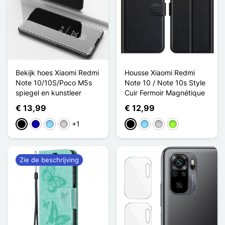
Bekijk hoes Xiaomi Redmi
Housse Xiaomi Redmi
Note 10/10S/Poco M5s
Note 10 / Note 10s Style
spiegel en kunstleer
Cuir Fermoir Magnétique
€ 13,99
€ 12,99
+1
Zwart
Donkerblauw
Licht Blauw
Zilver
Zwart
Licht Blauw
Zilver
Appelgroen
Zie de beschrijving