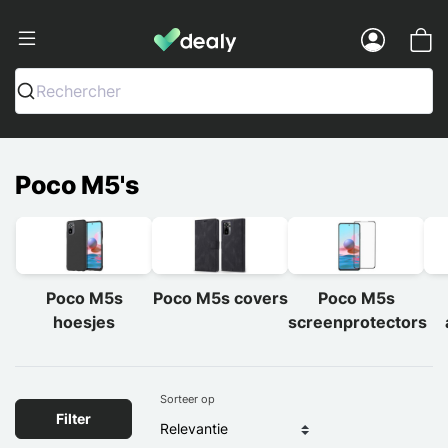
Dealy - Telefoonhoesjes en Accessoir
Menu
Rechercher
Poco M5's
Poco M5s
Poco M5s covers
Poco M5s
hoesjes
screenprotectors
Sorteer op
Filter