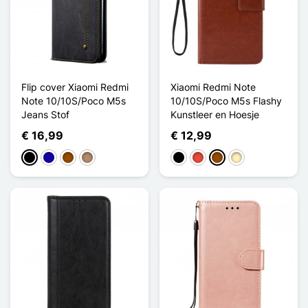
Flip cover Xiaomi Redmi
Xiaomi Redmi Note
Note 10/10S/Poco M5s
10/10S/Poco M5s Flashy
Jeans Stof
Kunstleer en Hoesje
€ 16,99
€ 12,99
Zwart
Donkerblauw
Bruin
Mol
Zwart
Rood
Bruin
Golden