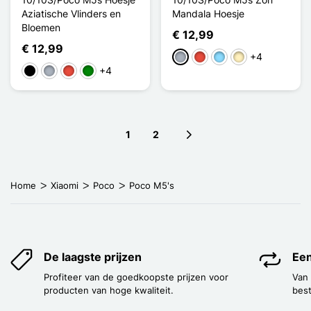
Aziatische Vlinders en
Mandala Hoesje
Bloemen
€ 12,99
€ 12,99
+4
Grijs
Rood
Licht Blauw
Golden
+4
Zwart
Grijs
Rood
Groen
1
2
Next page
Home
Xiaomi
Poco
Poco M5's
De laagste prijzen
Een
Profiteer van de goedkoopste prijzen voor
Van
producten van hoge kwaliteit.
best