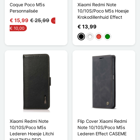
Coque Poco M5s
Xiaomi Redmi Note
Personnalisée
10/10S/Poco M5s Hoesje
Krokodillenhuid Effect
€ 15,99
€ 25,99
-
€ 13,99
€ 10,00
Zwart
Wit
Rood
Groen
Xiaomi Redmi Note
Flip Cover Xiaomi Redmi
10/10S/Poco M5s
Note 10/10S/Poco M5s
Lederen Hoesje Litchi
Lederen Effect CASEME
KHAZNEH RFID