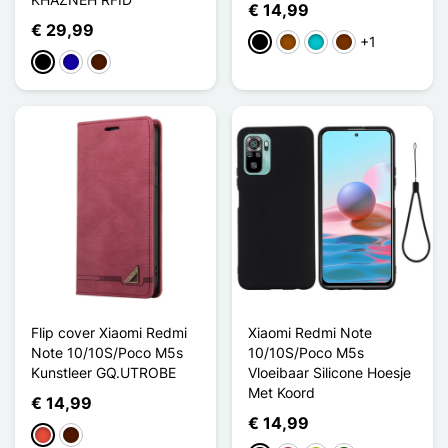
€ 14,99
€ 29,99
+1
Zwart
Bruin
Turkoois
Koffie
Zwart
Donkerblauw
Donkerbruin
Flip cover Xiaomi Redmi
Xiaomi Redmi Note
Note 10/10S/Poco M5s
10/10S/Poco M5s
Kunstleer GQ.UTROBE
Vloeibaar Silicone Hoesje
Met Koord
€ 14,99
€ 14,99
Rood
Donkerbruin