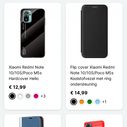
Xiaomi Redmi Note
Flip cover Xiaomi Redmi
10/10S/Poco M5s
Note 10/10S/Poco M5s
Hardcover Hello
Koolstofvezel met ring
ondersteuning
€ 12,99
€ 14,99
+3
Zwart
Wit
Grijs
Magenta
+1
Zwart
Oranje
Groen
Licht Blauw