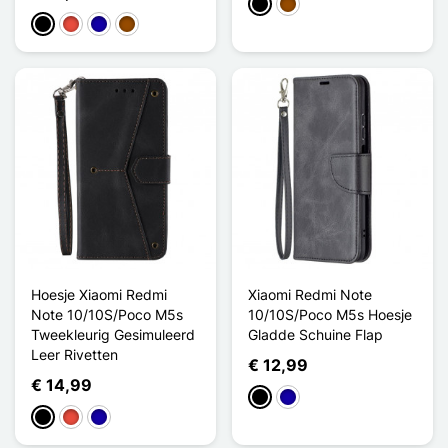
Zwart
Bruin
Zwart
Rood
Donkerblauw
Bruin
Hoesje Xiaomi Redmi
Xiaomi Redmi Note
Note 10/10S/Poco M5s
10/10S/Poco M5s Hoesje
Tweekleurig Gesimuleerd
Gladde Schuine Flap
Leer Rivetten
€ 12,99
€ 14,99
Zwart
Donkerblauw
Zwart
Rood
Donkerblauw