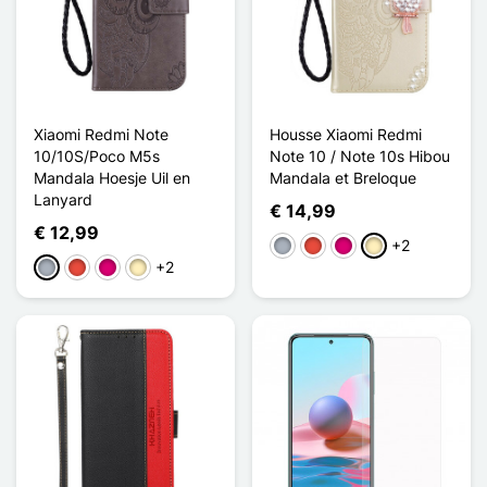
Xiaomi Redmi Note
Housse Xiaomi Redmi
10/10S/Poco M5s
Note 10 / Note 10s Hibou
Mandala Hoesje Uil en
Mandala et Breloque
Lanyard
€ 14,99
€ 12,99
+2
Grijs
Rood
Magenta
Golden
+2
Grijs
Rood
Magenta
Golden