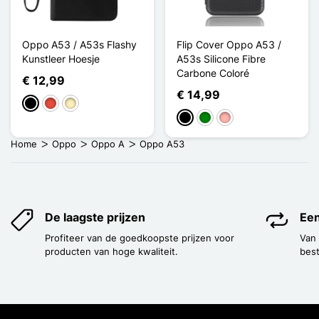
Oppo A53 / A53s Flashy
Flip Cover Oppo A53 /
Kunstleer Hoesje
A53s Silicone Fibre
Carbone Coloré
€ 12,99
€ 14,99
Zwart
Rood
Golden
Zwart
Groen
Rose Goud
Home
Oppo
Oppo A
Oppo A53
De laagste prijzen
Een
Profiteer van de goedkoopste prijzen voor
Van
producten van hoge kwaliteit.
best