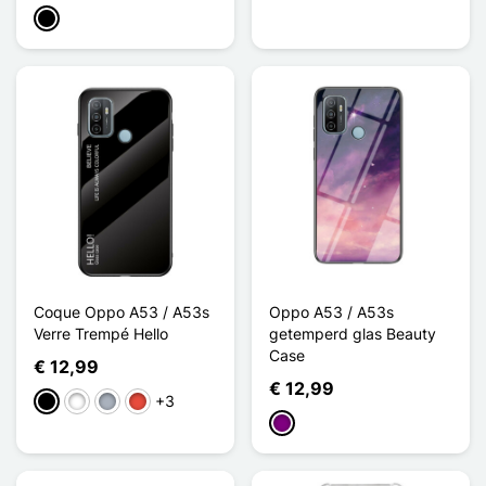
Zwart
Coque Oppo A53 / A53s
Oppo A53 / A53s
Verre Trempé Hello
getemperd glas Beauty
Case
€ 12,99
€ 12,99
+3
Zwart
Wit
Grijs
Rood
Purper