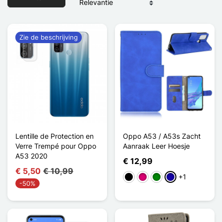
Zie de beschrijving
Lentille de Protection en
Oppo A53 / A53s Zacht
Verre Trempé pour Oppo
Aanraak Leer Hoesje
A53 2020
€ 12,99
€ 5,50
€ 10,99
+1
Zwart
Magenta
Groen
Donkerblauw
-50%