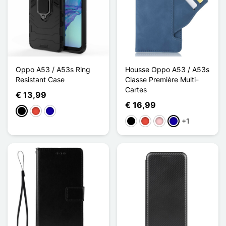
Oppo A53 / A53s Ring
Housse Oppo A53 / A53s
Resistant Case
Classe Première Multi-
Cartes
€ 13,99
€ 16,99
Zwart
Rood
Donkerblauw
+1
Zwart
Rood
Roze
Donkerblauw