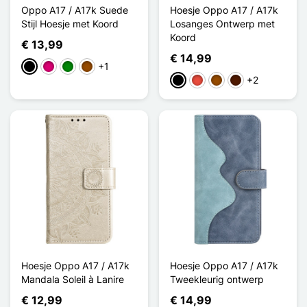
Oppo A17 / A17k Suede
Hoesje Oppo A17 / A17k
Stijl Hoesje met Koord
Losanges Ontwerp met
Koord
€ 13,99
€ 14,99
+1
Zwart
Magenta
Groen
Bruin
+2
Zwart
Rood
Bruin
Donkerbruin
Hoesje Oppo A17 / A17k
Hoesje Oppo A17 / A17k
Mandala Soleil à Lanire
Tweekleurig ontwerp
€ 12,99
€ 14,99