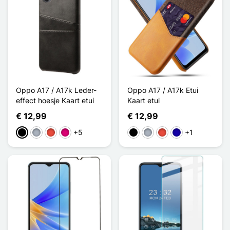
Oppo A17 / A17k Leder-
Oppo A17 / A17k Etui
effect hoesje Kaart etui
Kaart etui
€ 12,99
€ 12,99
+5
+1
Zwart
Grijs
Rood
Magenta
Zwart
Grijs
Rood
Donkerblauw