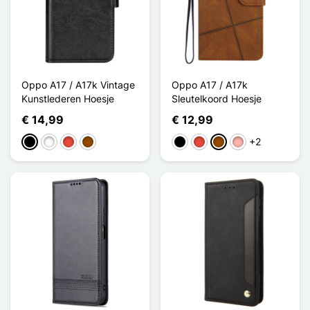
Oppo A17 / A17k Vintage
Oppo A17 / A17k
Kunstlederen Hoesje
Sleutelkoord Hoesje
€ 14,99
€ 12,99
+2
Zwart
Wit
Rood
Bruin
Zwart
Rood
Bruin
Rose Goud