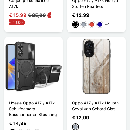
Coque personnalisée
Oppo A17 / A17k Hoesje
A17k
Stoffen Kaartetui
€ 15,99
€ 25,99
€ 12,99
-
€ 10,00
+4
Zwart
Grijs
Rood
Donkerblauw
Hoesje Oppo A17 / A17k
Oppo A17 / A17k Houten
Schuifcamera
Geval van Gehard Glas
Beschermer en Steunring
€ 12,99
€ 14,99
Grijs