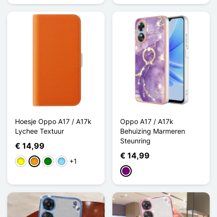
Hoesje Oppo A17 / A17k
Oppo A17 / A17k
Lychee Textuur
Behuizing Marmeren
Steunring
€ 14,99
€ 14,99
+1
Geel
Oranje
Groen
Licht Blauw
Purper