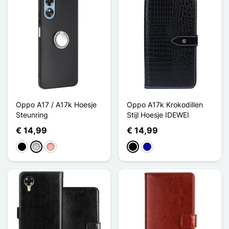
Oppo A17 / A17k Hoesje
Oppo A17k Krokodillen
Steunring
Stijl Hoesje IDEWEI
€ 14,99
€ 14,99
Zwart
Zilver
Rose Goud
Zwart
Donkerblauw