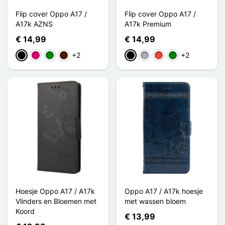
Flip cover Oppo A17 /
Flip cover Oppo A17 /
A17k AZNS
A17k Premium
€ 14,99
€ 14,99
+2
+2
Zwart
Magenta
Groen
Donkerbruin
Zwart
Grijs
Rood
Groen
Hoesje Oppo A17 / A17k
Oppo A17 / A17k hoesje
Vlinders en Bloemen met
met wassen bloem
Koord
€ 13,99