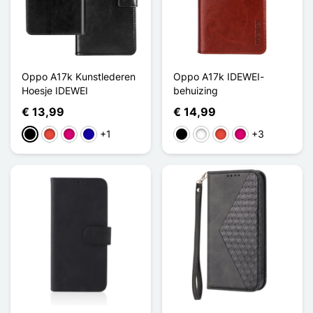
Oppo A17k Kunstlederen
Oppo A17k IDEWEI-
Hoesje IDEWEI
behuizing
€ 13,99
€ 14,99
+1
+3
Zwart
Rood
Magenta
Donkerblauw
Zwart
Wit
Rood
Magenta