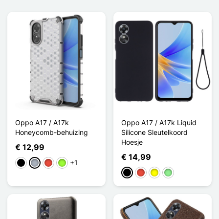
Oppo A17 / A17k
Oppo A17 / A17k Liquid
Honeycomb-behuizing
Silicone Sleutelkoord
Hoesje
€ 12,99
€ 14,99
+1
Zwart
Grijs
Rood
Appelgroen
Zwart
Rood
Geel
Lichtgroen