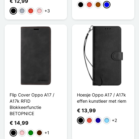
€ 12,99
Zwart
Rood
Bruin
Blauw
+3
Zwart
Grijs
Rood
Roze
Flip Cover Oppo A17 /
Hoesje Oppo A17 / A17k
A17k RFID
effen kunstleer met riem
Blokkeerfunctie
€ 13,99
BETOPNICE
+2
Zwart
Rood
Donkerblauw
Licht Blauw
€ 14,99
+1
Zwart
Roze
Groen
Donkerbruin