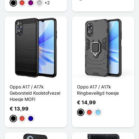
+2
Zwart
Rood
Purper
Zilver
Oppo A17 / A17k
Oppo A17 / A17k
Geborsteld Koolstofvezel
Ringbeveiligd hoesje
Hoesje MOFI
€ 14,99
€ 13,99
Zwart
Rood
Licht Blauw
Zwart
Rood
Donkerblauw