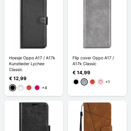
Hoesje Oppo A17 / A17k
Flip cover Oppo A17 /
Kunstleder Lychee
A17k Classic
Classic
€ 14,99
€ 12,99
+1
Zwart
Grijs
Rood
Roze
+4
Zwart
Wit
Rood
Magenta