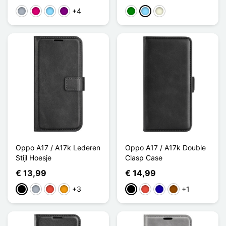
+4
Grijs
Magenta
Licht Blauw
Purper
Groen
Licht Blauw
Beige
Oppo A17 / A17k Lederen
Oppo A17 / A17k Double
Stijl Hoesje
Clasp Case
€ 13,99
€ 14,99
+3
+1
Zwart
Grijs
Rood
Oranje
Zwart
Rood
Donkerblauw
Bruin