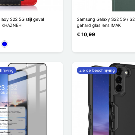
axy S22 5G stijl geval
Samsung Galaxy S22 5G / S2
D KHAZNEH
gehard glas lens IMAK
€ 10,99
in
Blauw
hrijving
Zie de beschrijving