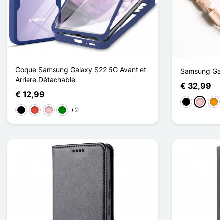
Coque Samsung Galaxy S22 5G Avant et
Samsung Gal
Arrière Détachable
€ 32,99
€ 12,99
Zwart
Roze
Ora
+2
Zwart
Rood
Roze
Groen