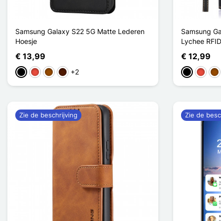
Samsung Galaxy S22 5G Matte Lederen
Samsung Gal
Hoesje
Lychee RFI
€ 13,99
€ 12,99
+2
Zwart
Rood
Bruin
Donkerbruin
Zwart
Rood
Bru
Zie de beschrijving
Zie de besc