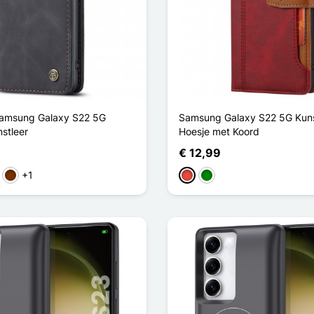
Samsung Galaxy S22 5G
Samsung Galaxy S22 5G Kuns
stleer
Hoesje met Koord
€ 12,99
+1
in
Koffie
Rood
Groen