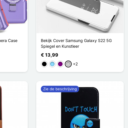
era Case
Bekijk Cover Samsung Galaxy S22 5G
Spiegel en Kunstleer
€ 13,99
+2
Zwart
Licht Blauw
Purper
Zilver
Zie de beschrijving