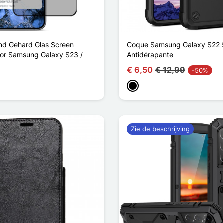
nd Gehard Glas Screen
Coque Samsung Galaxy S22 
oor Samsung Galaxy S23 /
Antidérapante
€ 6,50
€ 12,99
-50%
Zwart
Zie de beschrijving