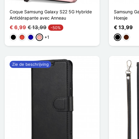
Coque Samsung Galaxy S22 5G Hybride
Samsung Ga
Antidérapante avec Anneau
Hoesje
€ 6,99
€ 13,99
€ 13,99
-50%
+1
Zwart
Rood
Donkerblauw
Rose Goud
Zwart
Donker
Zie de beschrijving