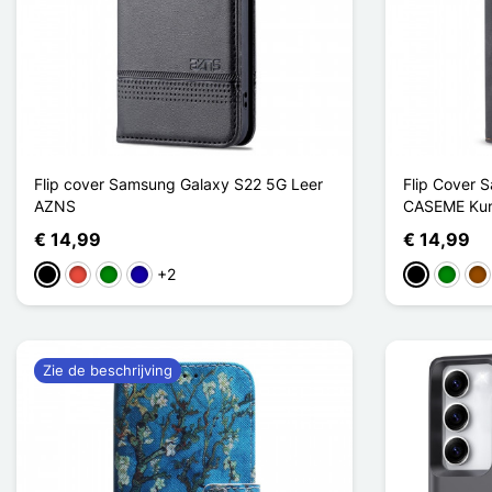
Flip cover Samsung Galaxy S22 5G Leer
Flip Cover 
AZNS
CASEME Kun
€ 14,99
€ 14,99
+2
Zwart
Rood
Groen
Donkerblauw
Zwart
Groen
Bru
Zie de beschrijving