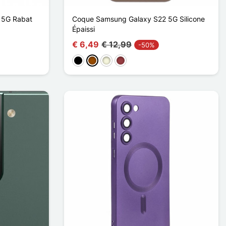
 5G Rabat
Coque Samsung Galaxy S22 5G Silicone
Épaissi
€ 6,49
€ 12,99
-50%
Zwart
Bruin
Beige
Donkerrood