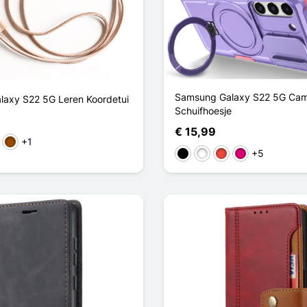
Samsung Galaxy S22 5G Cam
axy S22 5G Leren Koordetui
Schuifhoesje
€ 15,99
+1
nje
Bruin
+5
Zwart
Wit
Rood
Magenta