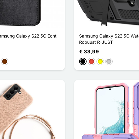
Samsung Galaxy S22 5G Echt
Samsung Galaxy S22 5G Wate
Robuust R-JUST
€ 33,99
kerbruin
Koffie
Zwart
Rood
Geel
Zilver