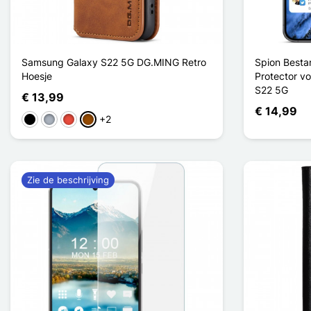
Samsung Galaxy S22 5G DG.MING Retro
Spion Besta
Hoesje
Protector v
S22 5G
€ 13,99
€ 14,99
+2
Zwart
Grijs
Rood
Bruin
Zie de beschrijving