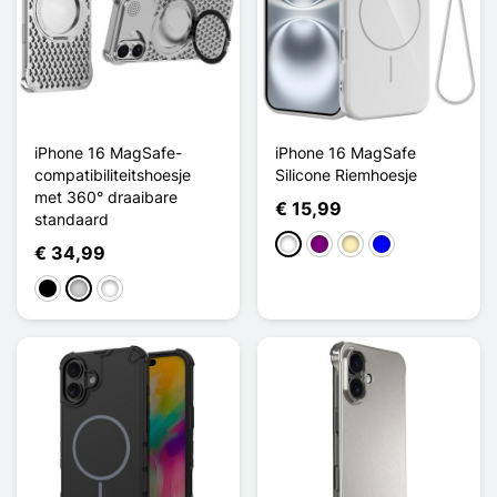
iPhone 16 MagSafe-
iPhone 16 MagSafe
compatibiliteitshoesje
Silicone Riemhoesje
met 360° draaibare
€ 15,99
standaard
Wit
Purper
Golden
Blauw
€ 34,99
Zwart
Zilver
Titane