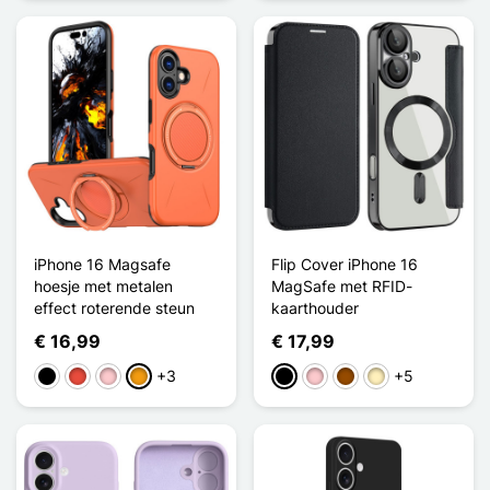
iPhone 16 Magsafe
Flip Cover iPhone 16
hoesje met metalen
MagSafe met RFID-
effect roterende steun
kaarthouder
€ 16,99
€ 17,99
+3
+5
Zwart
Rood
Roze
Oranje
Zwart
Roze
Bruin
Golden