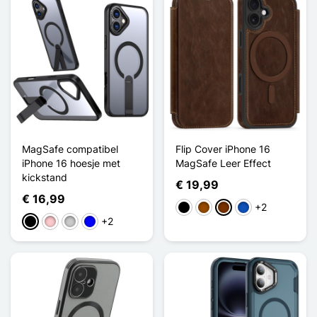
MagSafe compatibel
Flip Cover iPhone 16
iPhone 16 hoesje met
MagSafe Leer Effect
kickstand
€ 19,99
€ 16,99
+2
Zwart
Bruin
Koffie
Saphir
+2
Zwart
Roze
Transparant
Blauw