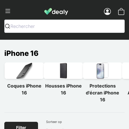
Dealy - Telefoonhoesjes en Accessoir
Menu
Rechercher
iPhone 16
Coques iPhone
Housses iPhone
Protections
16
16
d'écran iPhone
16
Sorteer op
Filter