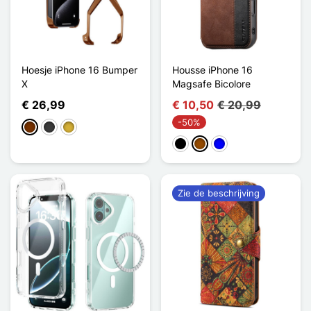
Hoesje iPhone 16 Bumper
Housse iPhone 16
X
Magsafe Bicolore
€ 26,99
€ 10,50
€ 20,99
-50%
Koffie
Donkergrijs
Or Titanium
Zwart
Bruin
Blauw
Zie de beschrijving