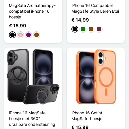
MagSafe Aromatherapy-
iPhone 16 Compatibel
compatibel iPhone 16
MagSafe Style Leren Etui
hoesje
€ 14,99
€ 15,99
Zwart
Groen
Bruin
Rouge Vin
Zwart
Roze
Purper
Bruin
iPhone 16 MagSafe
iPhone 16 Getint
hoesje met 360°
MagSafe-hoesje
draaibare ondersteuning
€ 15,99