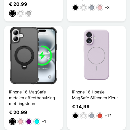
€ 20,99
+3
Zwart
Wit
Grijs
Roze
Zwart
Wit
Transparant
iPhone 16 MagSafe
iPhone 16 Hoesje
metalen effectbehuizing
MagSafe Siliconen Kleur
met ringsteun
€ 14,99
€ 20,99
+12
Zwart
Wit
Grijs
Rood
+1
Zwart
Roze
Purper
Cyaan