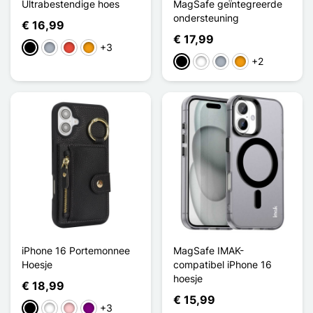
Ultrabestendige hoes
MagSafe geïntegreerde
ondersteuning
€ 16,99
€ 17,99
+3
Zwart
Grijs
Rood
Oranje
+2
Zwart
Wit
Grijs
Oranje
iPhone 16 Portemonnee
MagSafe IMAK-
Hoesje
compatibel iPhone 16
hoesje
€ 18,99
€ 15,99
+3
Zwart
Wit
Roze
Purper