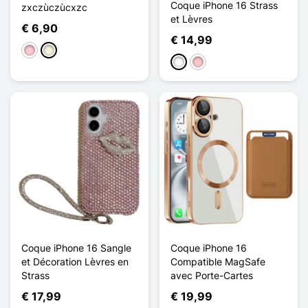
Coque iPhone 16 Strass
zxczùczùcxzc
et Lèvres
€ 6,90
€ 14,99
Roze
Beige
Wit
Roze
Coque iPhone 16 Sangle
Coque iPhone 16
et Décoration Lèvres en
Compatible MagSafe
Strass
avec Porte-Cartes
€ 17,99
€ 19,99