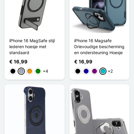
iPhone 16 MagSafe stijl
iPhone 16 Magsafe
lederen hoesje met
Drievoudige bescherming
standaard
en ondersteuning Hoesje
€ 16,99
€ 16,99
+4
+2
Zwart
Grijs
Oranje
Groen
Zwart
Donkerblauw
Purper
Turkoois