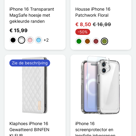
iPhone 16 Transparant
Housse iPhone 16
MagSafe hoesje met
Patchwork Floral
gekleurde randen
€ 8,50
€ 16,99
€ 15,99
-50%
+2
Zwart
Wit
Roze
Licht Blauw
Groen
Bruin
Donkerrood
Khaki
Zie de beschrijving
Klaphoes iPhone 16
iPhone 16
Gewatteerd BINFEN
screenprotector en
KLEUR
lensfolie inbegrepen