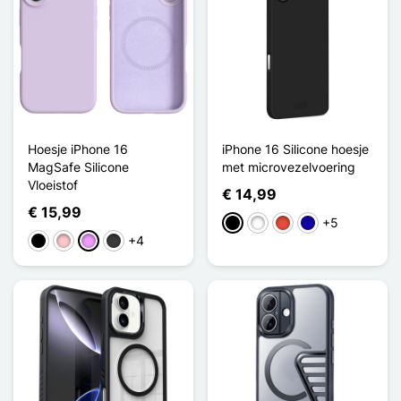
Hoesje iPhone 16
iPhone 16 Silicone hoesje
MagSafe Silicone
met microvezelvoering
Vloeistof
€ 14,99
€ 15,99
+5
Zwart
Wit
Rood
Donkerblauw
+4
Zwart
Roze
Licht Violet
Donkergrijs