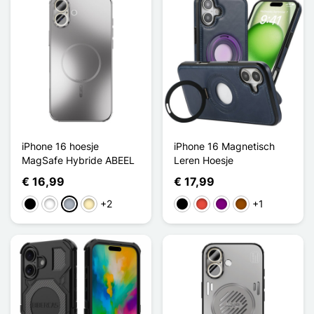
iPhone 16 hoesje
iPhone 16 Magnetisch
MagSafe Hybride ABEEL
Leren Hoesje
€ 16,99
€ 17,99
+2
+1
Zwart
Wit
Grijs
Golden
Zwart
Rood
Purper
Bruin