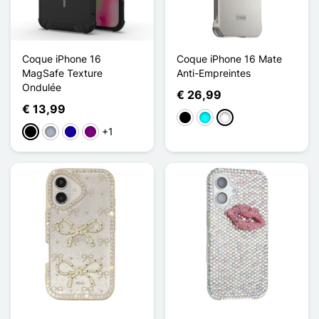
Coque iPhone 16
Coque iPhone 16 Mate
MagSafe Texture
Anti-Empreintes
Ondulée
€ 26,99
€ 13,99
Zwart
Cyaan
Titane
+1
Zwart
Grijs
Donkerblauw
Purper