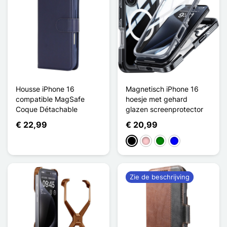
Housse iPhone 16
Magnetisch iPhone 16
compatible MagSafe
hoesje met gehard
Coque Détachable
glazen screenprotector
€ 22,99
€ 20,99
Zwart
Roze
Groen
Blauw
Zie de beschrijving