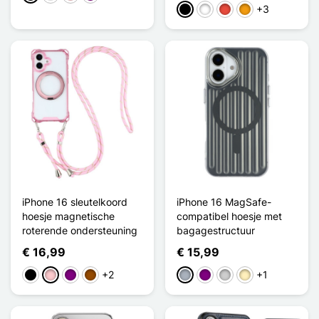
+3
Zwart
Wit
Rood
Oranje
iPhone 16 sleutelkoord
iPhone 16 MagSafe-
hoesje magnetische
compatibel hoesje met
roterende ondersteuning
bagagestructuur
€ 16,99
€ 15,99
+2
+1
Zwart
Roze
Purper
Bruin
Grijs
Purper
Zilver
Golden