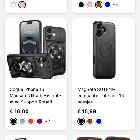
+5
Wit
Roze
Zwart
Roze
Bruin
Blauw
Coque iPhone 16
MagSafe SUTENI-
Magsafe Ultra Résistante
compatibele iPhone 16
avec Support Rotatif
hoesjes
€ 16,00
€ 15,99
+2
Zwart
Grijs
Rood
Purper
Zwart
Bruin
Blauw