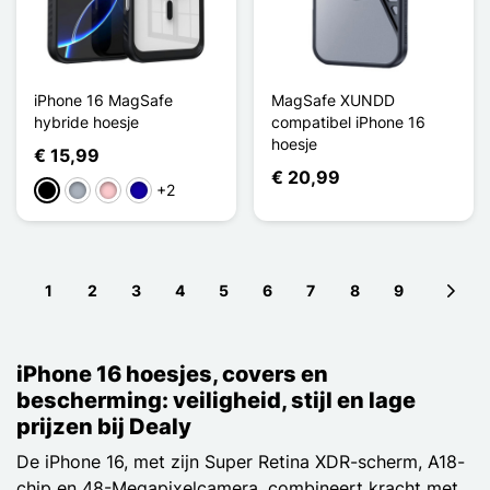
iPhone 16 MagSafe
MagSafe XUNDD
hybride hoesje
compatibel iPhone 16
hoesje
€ 15,99
€ 20,99
+2
Zwart
Grijs
Roze
Donkerblauw
1
2
3
4
5
6
7
8
9
Next 
iPhone 16 hoesjes, covers en
bescherming: veiligheid, stijl en lage
prijzen bij Dealy
De iPhone 16, met zijn Super Retina XDR-scherm, A18-
chip en 48-Megapixelcamera, combineert kracht met