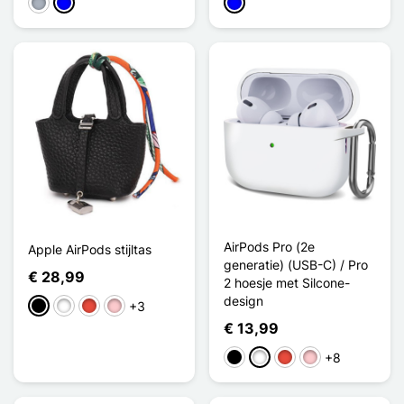
Grijs
Blauw
Blauw
AirPods Pro (2e
Apple AirPods stijltas
generatie) (USB-C) / Pro
€ 28,99
2 hoesje met Silcone-
design
+3
Zwart
Wit
Rood
Roze
€ 13,99
+8
Zwart
Wit
Rood
Roze