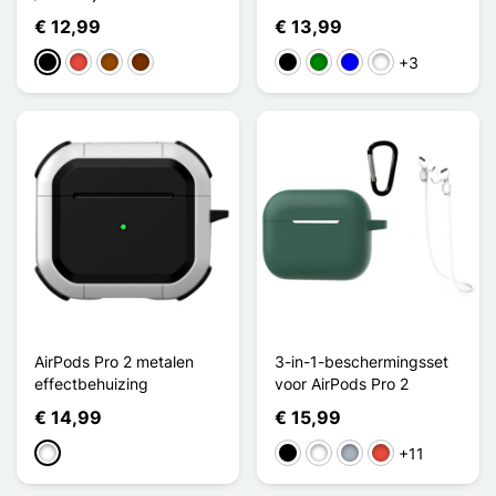
€ 12,99
€ 13,99
+3
Zwart
Rood
Bruin
Koffie
Zwart
Groen
Blauw
Noir / Bleu
AirPods Pro 2 metalen
3-in-1-beschermingsset
effectbehuizing
voor AirPods Pro 2
€ 14,99
€ 15,99
+11
Wit
Zwart
Wit
Grijs
Rood