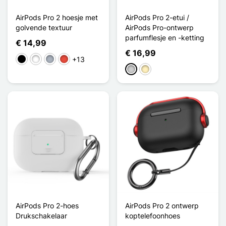
AirPods Pro 2 hoesje met
AirPods Pro 2-etui /
golvende textuur
AirPods Pro-ontwerp
parfumflesje en -ketting
€ 14,99
€ 16,99
+13
Zwart
Wit
Grijs
Rood
Zilver
Golden
AirPods Pro 2-hoes
AirPods Pro 2 ontwerp
Drukschakelaar
koptelefoonhoes