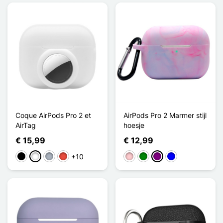
Coque AirPods Pro 2 et
AirPods Pro 2 Marmer stijl
AirTag
hoesje
€ 15,99
€ 12,99
+10
Zwart
Wit
Grijs
Rood
Roze
Groen
Purper
Blauw