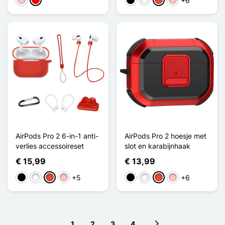
+6
Roze
Arc-en-ciel
Zwart
Wit
Rood
Roze
AirPods Pro 2 6-in-1 anti-
AirPods Pro 2 hoesje met
verlies accessoireset
slot en karabijnhaak
€ 15,99
€ 13,99
+5
+6
Zwart
Wit
Rood
Roze
Zwart
Wit
Rood
Roze
1
2
3
4