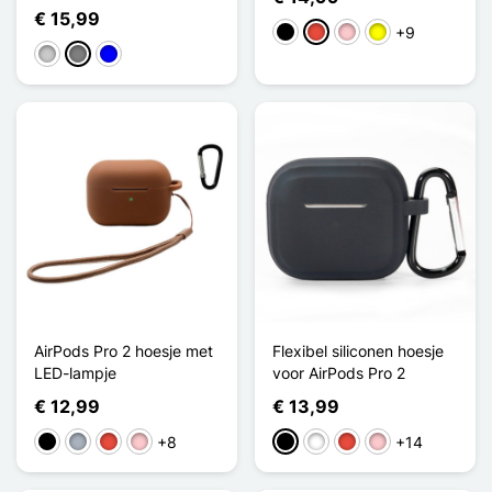
€ 15,99
+9
Zwart
Rood
Roze
Geel
Transparant
Gris Transparent
Bleu Transparent
AirPods Pro 2 hoesje met
Flexibel siliconen hoesje
LED-lampje
voor AirPods Pro 2
€ 12,99
€ 13,99
+8
+14
Zwart
Grijs
Rood
Roze
Zwart
Wit
Rood
Roze