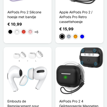
AirPods Pro 2 Silicone
Apple AirPods Pro 2 /
hoesje met bandje
AirPods Pro Retro
cassettehoesje
€ 10,99
€ 15,99
+6
Zwart
Wit
Rood
Roze
Zwart
Grijs
Oranje
Blauw
Embouts de
AirPods Pro 2 4
Remplacement pour
Geïntegreerde Magneten