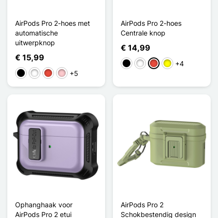
AirPods Pro 2-hoes met
AirPods Pro 2-hoes
automatische
Centrale knop
uitwerpknop
€ 14,99
€ 15,99
+4
Zwart
Wit
Rood
Geel
+5
Zwart
Wit
Rood
Roze
Ophanghaak voor
AirPods Pro 2
AirPods Pro 2 etui
Schokbestendig design