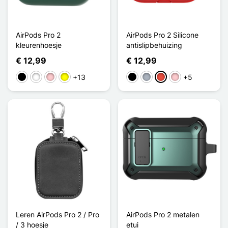
AirPods Pro 2
AirPods Pro 2 Silicone
kleurenhoesje
antislipbehuizing
€ 12,99
€ 12,99
+13
+5
Zwart
Wit
Roze
Geel
Zwart
Grijs
Rood
Roze
Leren AirPods Pro 2 / Pro
AirPods Pro 2 metalen
/ 3 hoesje
etui