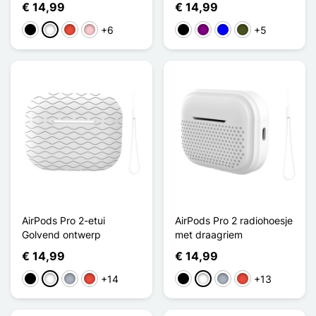
€ 14,99
€ 14,99
+6
+5
Zwart
Wit
Rood
Roze
Zwart
Purper
Blauw
Vert Armée
AirPods Pro 2-etui
AirPods Pro 2 radiohoesje
Golvend ontwerp
met draagriem
€ 14,99
€ 14,99
+14
+13
Zwart
Wit
Grijs
Rood
Zwart
Wit
Grijs
Rood