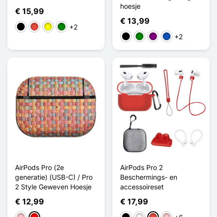
hoesje
€ 15,99
€ 13,99
+2
Zwart
Rood
Geel
Groen
+2
Zwart
Groen
Purper
Saphir
AirPods Pro (2e
AirPods Pro 2
generatie) (USB-C) / Pro
Beschermings- en
2 Style Geweven Hoesje
accessoireset
€ 12,99
€ 17,99