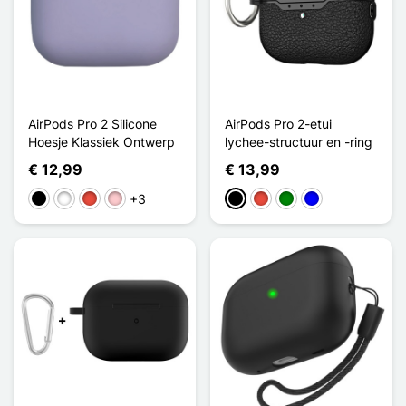
AirPods Pro 2 Silicone
AirPods Pro 2-etui
Hoesje Klassiek Ontwerp
lychee-structuur en -ring
€ 12,99
€ 13,99
+3
Zwart
Wit
Rood
Roze
Zwart
Rood
Groen
Blauw