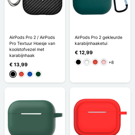
AirPods Pro 2 / AirPods
AirPods Pro 2 gekleurde
Pro Textuur Hoesje van
karabijnhaaketui
koolstofvezel met
€ 12,99
karabijnhaak
+8
Zwart
Wit
Rood
Roze
€ 13,99
Zwart
Rood
Saphir
Vert Noirâtre