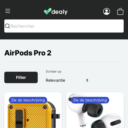
Dealy - Telefoonhoesjes en Accessoir
Menu
Rechercher
AirPods Pro 2
Sorteer op
Filter
Zie de beschrijving
Zie de beschrijving