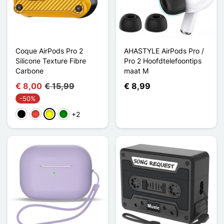
Coque AirPods Pro 2
AHASTYLE AirPods Pro /
Silicone Texture Fibre
Pro 2 Hoofdtelefoontips
Carbone
maat M
€ 8,00
€ 15,99
€ 8,99
-50%
+2
Zwart
Rood
Geel
Groen