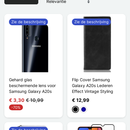
Zie de beschrijving
Zie de beschrijving
Gehard glas
Flip Cover Samsung
beschermende lens voor
Galaxy A20s Lederen
Samsung Galaxy A20s
Effect Vintage Styling
€ 3,30
€ 10,99
€ 12,99
-70%
Zwart
Donkerblauw
Zie de beschrijving