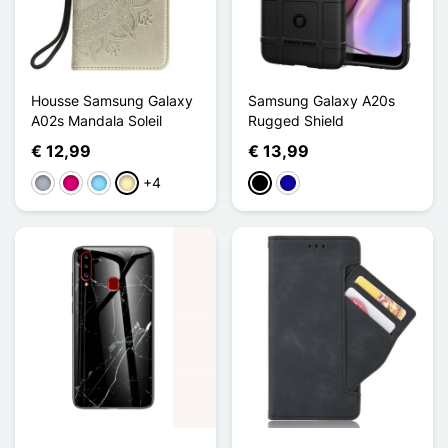
Housse Samsung Galaxy
Samsung Galaxy A20s
A02s Mandala Soleil
Rugged Shield
€ 12,99
€ 13,99
+4
Grijs
Magenta
Licht Blauw
Golden
Zwart
Donkerblauw