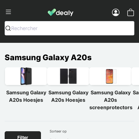
Dealy - Telefoonhoesjes en Accessoir
Menu
Rechercher
Samsung Galaxy A20s
Samsung Galaxy
Samsung Galaxy
Samsung Galaxy
Sa
A20s Hoesjes
A20s Hoesjes
A20s
screenprotectors
Sorteer op
Filter