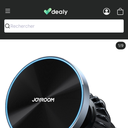
Dealy - Telefoonhoesjes en Accessoir
Menu
Rechercher
1
/9